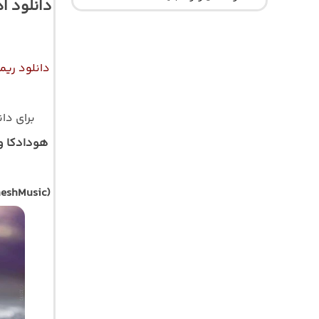
دانلود ا
دانلود ریم
برای دا
هودادکا و
heshMusic)