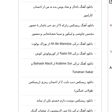
ا
دانلود آهنگ باحال و شاد بوس بده به من از احسان
کاراموز
ی
دانلود آهنگ ریمیکس زلزله 5 از دی جی یاشار با حضور
محسن چاوشی و اپیکور و سینا شعبانخانی و منصور
دانلود آهنگ ترکی Ah Be Manolya از بوراک بولوت
ی
دانلود آهنگ ترکی Topla Git از کورتولوش کوش
دانلود آهنگ ترکی Kalbine Sor از Bahadır Macit و
A
Tunahan Sakar
دانلود ریمیکس دیپ نایت 2 از احسان رمزی (ریمیکس
طولانی غمگین)
دانلود ریمیکس دوست دارم خستم نکن از سایه
دانلود آهنگ ترکی بانا سن لازیمسین از شعبان گدیک