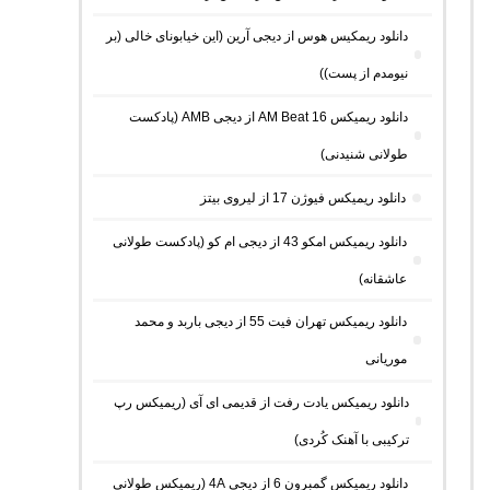
دانلود ریمکیس هوس از دیجی آرین (این خیابونای خالی (بر
نیومدم از پست))
دانلود ریمیکس AM Beat 16 از دیجی AMB (پادکست
طولانی شنیدنی)
دانلود ریمیکس فیوژن 17 از لیروی بیتز
دانلود ریمیکس امکو 43 از دیجی ام کو (پادکست طولانی
عاشقانه)
دانلود ریمیکس تهران فیت 55 از دیجی باربد و محمد
موریانی
دانلود ریمیکس یادت رفت از قدیمی ای آی (ریمیکس رپ
ترکیبی با آهنک کُردی)
دانلود ریمیکس گمبرون 6 از دیجی 4A (ریمیکس طولانی