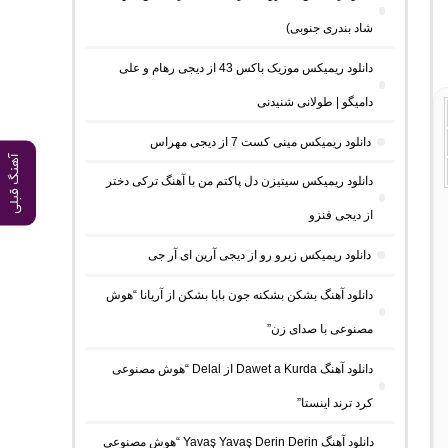
شاد بندری جنوبی)
دانلود ریمیکس موزیک باکس 43 از دیجی رهام و علی
دامیگو | طولانی شنیدنی
دانلود ریمیکس مینی کست 7 از دیجی مهراس
آهنگ قبلی
دانلود ریمیکس سیتیزن دل پاکتم من با آهنگ ترکی دختر
از دیجی فنزو
دانلود ریمیکس زیرو رو از دیجی آرین ای آر جی
دانلود آهنگ بشکن بشکنه جون بابا بشکن از آریانا “هوش
مصنوعی با صدای زن”
دانلود آهنگ Dawet a Kurda از Delal “هوش مصنوعی
کرد ترند اینستا”
دانلود آهنگ Yavaş Yavaş Derin Derin “هوش مصنوعی