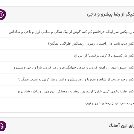
گر از رضا پیشرو و ناجی
نگ ریمیکس سر اینکه حرفاشو کم کنم گوش از بیگ شگی و سامی لون و ناجی و طاهاس
از احسان رمزی (ریمیکس طولانی غمگین)
نسون 3 “رپی ترکیبی” از اس اچ
یکس عشق ابدی از رامین کرمی و فرهاد جهانگیری و رضا کرمی تارا و ناجی و پیشرو
یکس زخم غروب از شایع و سورنا و رضا پیشرو و امیر ریبار “رپی به شدت غمگین”
یکس قلب زخمی “رپی خفن” از پوری ، پیشرو ، مسلک ، دورچی ، ویناک ، شایان یو
گ رپ سی دی از رضا پیشرو و تهی
رای این آهنگ