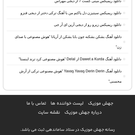
دانلود ریمیکس مینی کست 7 از دیجی مهراس
دانلود ریمیکس سیتیزن دل پاکتم من با آهنگ ترکی دختر از دیجی فنزو
دانلود ریمیکس زیرو رو از دیجی آرین ای آر جی
دانلود آهنگ بشکن بشکنه جون بابا بشکن از آریانا “هوش مصنوعی با صدای
زن”
دانلود آهنگ Dawet a Kurda از Delal “هوش مصنوعی کرد ترند اینستا”
دانلود آهنگ Yavaş Yavaş Derin Derin “هوش مصنوعی ترکی از آرش
محسنی”
جهش موزیک
لیست خواننده ها
تماس با ما
درباره جهش موزیک
نقشه سایت
رسانه جهش موزیک در ستاد ساماندهی ثبت می باشد.