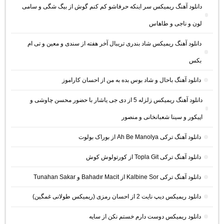
دانلود آهنگ ریمیکس سر اینکه حرفاشو کم کنم گوش از بیگ شگی و سامی
لون و ناجی و طاهاس
دانلود آهنگ ریمیکس شاد بندری تریبال آخر هفته از سندی و معین و تی ام
بکس
دانلود آهنگ باحال و شاد بوس بده به من از احسان کاراموز
دانلود آهنگ ریمیکس زلزله 5 از دی جی یاشار با حضور محسن چاوشی و
اپیکور و سینا شعبانخانی و منصور
دانلود آهنگ ترکی Ah Be Manolya از بوراک بولوت
دانلود آهنگ ترکی Topla Git از کورتولوش کوش
دانلود آهنگ ترکی Kalbine Sor از Bahadır Macit و Tunahan Sakar
دانلود ریمیکس دیپ نایت 2 از احسان رمزی (ریمیکس طولانی غمگین)
دانلود ریمیکس دوست دارم خستم نکن از سایه