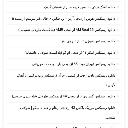
دانلود آهنگ ترکی بانا سن لازیمسین از شعبان گدیک
دانلود ریمکیس هوس از دیجی آرین (این خیابونای خالی (بر نیومدم از پست))
دانلود ریمیکس AM Beat 16 از دیجی AMB (پادکست طولانی شنیدنی)
دانلود ریمیکس فیوژن 17 از لیروی بیتز
دانلود ریمیکس امکو 43 از دیجی ام کو (پادکست طولانی عاشقانه)
دانلود ریمیکس تهران فیت 55 از دیجی باربد و محمد موریانی
دانلود ریمیکس یادت رفت از قدیمی ای آی (ریمیکس رپ ترکیبی با آهنک
کُردی)
دانلود ریمیکس گمبرون 6 از دیجی 4A (ریمیکس طولانی شاد بندری جنوبی)
دانلود ریمیکس موزیک باکس 43 از دیجی رهام و علی دامیگو | طولانی
شنیدنی