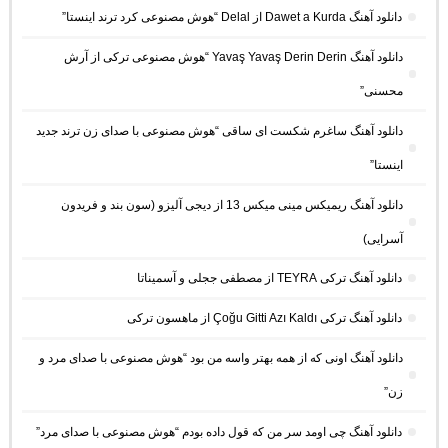
دانلود آهنگ Dawet a Kurda از Delal “هوش مصنوعی کرد ترند اینستا”
دانلود آهنگ Yavaş Yavaş Derin Derin “هوش مصنوعی ترکی از آرش
محسنی”
دانلود آهنگ ساغرم شکست ای ساقی “هوش مصنوعی با صدای زن ترند جدید
اینستا”
دانلود آهنگ ریمیکس مینی میکس 13 از دیجی آلیزو (سون بند و فریدون
آسرایی)
دانلود آهنگ ترکی TEYRA از مصطفی ججلی و آسمیناتا
دانلود آهنگ ترکی Çoğu Gitti Azı Kaldı از ماهسون ترکی
دانلود آهنگ اونی که از همه بهتر واسه من بود “هوش مصنوعی با صدای مرد و
زن”
دانلود آهنگ چی اومد سر من که قول داده بودم “هوش مصنوعی با صدای مرد”