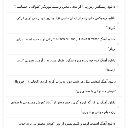
دانلود ریمیکس ریورب 4 از دیجی معین و میشاموزیکز “طولانی احساسی”
دانلود ریمیکس جای زخم از ایمان حاجی نژاد و آرین ای آر جی “رپی ترکی
کردی”
دانلود آهنگ Havası Yeter از Alisch Music “ترکی ترند جدید اینستا برای
ریلز”
دانلود آهنگ ﻗﺪم ﭼﻪ رﻳﺰه ﻣﻴﺰه ﻣﻴﮕﻦ اﻃﻮار ﻣﻴﺮﻳﺰه از آرمین نصرتی “ترند
اینستا”
دانلود آهنگ امشب مثل هر شب دوباره برات گریه کردم (کجایی) از فرووال
“هوش مصنوعی با صدای زن”
دانلود آهنگ در کارگه کوزه گری رفتم دوش از آریانا “هوش مصنوعی با صدای
زن خیام خوانی بوشهری”
دانلود آهنگ اسمت اومد و قلبم نمیزد از نورا “هوش مصنوعی ترند جدید