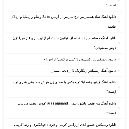
اینستا”
دانلود آهنگ شاد همسر من تاج سر من از آرمین 2afm و تتلو و رضایا و اردلان
طعمه
دانلود آهنگ خسته ام ( خسته ام از دنیاتون خسته ام از این بازی ) از میرا “زن
هوش مصنوعی”
دانلود ریمیکس پارکینسون 3 “رپی ترکیبی” از اس اچ
دانلود آهنگ ریمیکس رنگارنگ 5 از دیجی ممتاز
دانلود آهنگ زینبو وشه لیلا “ریمیکس با صدای زن هوش مصنوعی بندری ترند
اینستا”
دانلود آهنگ من فقط عاشق اینم از aras arjmand “هوش مصنوعی ترند
اینستا”
دانلود ریمیکس عشق ابدی از رامین کرمی و فرهاد جهانگیری و رضا کرمی