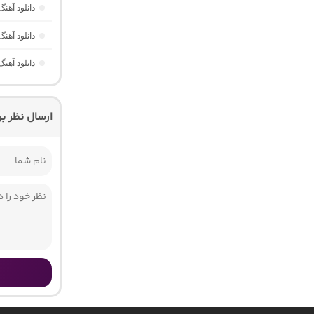
دانلود آهن
دانلود آهنگ Dawet a Kurda از Delal “هوش مصنوعی کرد ترند ا
دانلود آهنگ Yavaş Yavaş Derin Derin “هوش مصنوعی ترکی از آرش
ارسال نظر ب