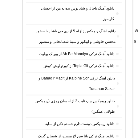
با
دانلود آهنگ باحال و شاد بوس بده به من از احسان
کاراموز
ی
دانلود آهنگ ریمیکس زلزله 5 از دی جی یاشار با حضور
به همراه پخش آنلاین ترانه و متن کامل موسیقی با کیفیت اصلی 320 و
محسن چاوشی و اپیکور و سینا شعبانخانی و منصور
دانلود آهنگ ترکی Ah Be Manolya از بوراک بولوت
دانلود آهنگ ترکی Topla Git از کورتولوش کوش
دانلود آهنگ ترکی Kalbine Sor از Bahadır Macit و
Tunahan Sakar
دانلود ریمیکس دیپ نایت 2 از احسان رمزی (ریمیکس
طولانی غمگین)
دانلود ریمیکس دوست دارم خستم نکن از سایه
دانلود آهنگ ترکی بانا سن لازیمسین از شعبان گدیک