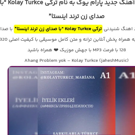
دانلود آهنگ جدید پارام یوک به نام ترکی Kolay Turkce “
صدای زن ترند اینستا”
د اهنگ شنیدنی
ترکی Kolay Turkce “با صدای زن ترند اینستا”
با صدا
128 با فرمت MP3 با جهش موزیک ❤️ همراه باشید
Ahang Problem yok – Kolay Turkce (jaheshMusic)