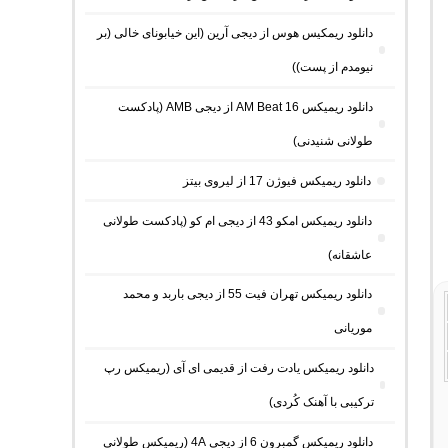
دانلود ریمکیس هوس از دیجی آرین (این خیابونای خالی (بر
نیومدم از پست))
دانلود ریمیکس AM Beat 16 از دیجی AMB (پادکست
طولانی شنیدنی)
دانلود ریمیکس فیوژن 17 از لیروی بیتز
دانلود ریمیکس امکو 43 از دیجی ام کو (پادکست طولانی
عاشقانه)
دانلود ریمیکس تهران فیت 55 از دیجی باربد و محمد
موریانی
دانلود ریمیکس یادت رفت از قدیمی ای آی (ریمیکس رپ
ترکیبی با آهنک کُردی)
دانلود ریمیکس گمبرون 6 از دیجی 4A (ریمیکس طولانی