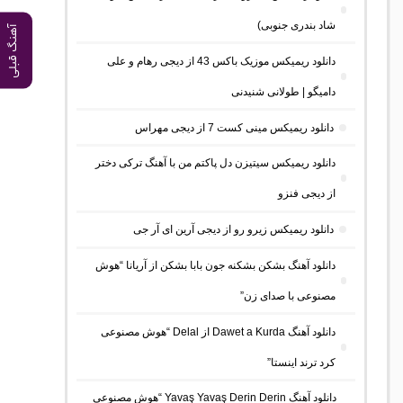
شاد بندری جنوبی)
آهنگ قبلی
دانلود ریمیکس موزیک باکس 43 از دیجی رهام و علی
دامیگو | طولانی شنیدنی
دانلود ریمیکس مینی کست 7 از دیجی مهراس
دانلود ریمیکس سیتیزن دل پاکتم من با آهنگ ترکی دختر
از دیجی فنزو
دانلود ریمیکس زیرو رو از دیجی آرین ای آر جی
دانلود آهنگ بشکن بشکنه جون بابا بشکن از آریانا “هوش
مصنوعی با صدای زن”
دانلود آهنگ Dawet a Kurda از Delal “هوش مصنوعی
کرد ترند اینستا”
دانلود آهنگ Yavaş Yavaş Derin Derin “هوش مصنوعی