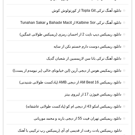
دانلود آهنگ ترکی Topla Git از کورتولوش کوش
دانلود آهنگ ترکی Kalbine Sor از Bahadır Macit و Tunahan Sakar
دانلود ریمیکس دیپ نایت 2 از احسان رمزی (ریمیکس طولانی غمگین)
دانلود ریمیکس دوست دارم خستم نکن از سایه
دانلود آهنگ ترکی بانا سن لازیمسین از شعبان گدیک
دانلود ریمکیس هوس از دیجی آرین (این خیابونای خالی (بر نیومدم از پست))
دانلود ریمیکس AM Beat 16 از دیجی AMB (پادکست طولانی شنیدنی)
دانلود ریمیکس فیوژن 17 از لیروی بیتز
دانلود ریمیکس امکو 43 از دیجی ام کو (پادکست طولانی عاشقانه)
دانلود ریمیکس تهران فیت 55 از دیجی باربد و محمد موریانی
دانلود ریمیکس یادت رفت از قدیمی ای آی (ریمیکس رپ ترکیبی با آهنک