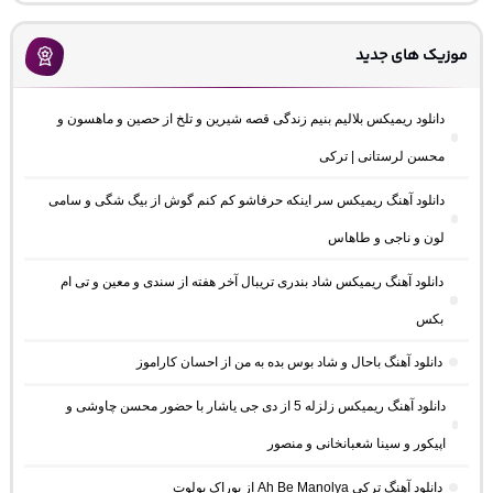
موزیک های جدید
دانلود ریمیکس بلالیم بنیم زندگی قصه شیرین و تلخ از حصین و ماهسون و
محسن لرستانی | ترکی
دانلود آهنگ ریمیکس سر اینکه حرفاشو کم کنم گوش از بیگ شگی و سامی
لون و ناجی و طاهاس
دانلود آهنگ ریمیکس شاد بندری تریبال آخر هفته از سندی و معین و تی ام
بکس
دانلود آهنگ باحال و شاد بوس بده به من از احسان کاراموز
دانلود آهنگ ریمیکس زلزله 5 از دی جی یاشار با حضور محسن چاوشی و
اپیکور و سینا شعبانخانی و منصور
دانلود آهنگ ترکی Ah Be Manolya از بوراک بولوت