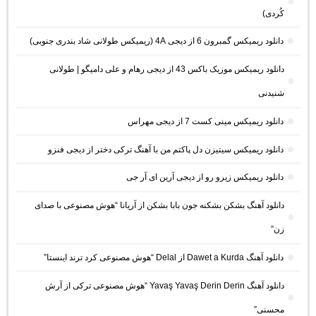
کُردی)
دانلود ریمیکس گمبرون 6 از دیجی 4A (ریمیکس طولانی شاد بندری جنوبی)
دانلود ریمیکس موزیک باکس 43 از دیجی رهام و علی دامیگو | طولانی
شنیدنی
دانلود ریمیکس مینی کست 7 از دیجی مهراس
دانلود ریمیکس سیتیزن دل پاکتم من با آهنگ ترکی دختر از دیجی فنزو
دانلود ریمیکس زیرو رو از دیجی آرین ای آر جی
دانلود آهنگ بشکن بشکنه جون بابا بشکن از آریانا “هوش مصنوعی با صدای
زن”
دانلود آهنگ Dawet a Kurda از Delal “هوش مصنوعی کرد ترند اینستا”
دانلود آهنگ Yavaş Yavaş Derin Derin “هوش مصنوعی ترکی از آرش
محسنی”