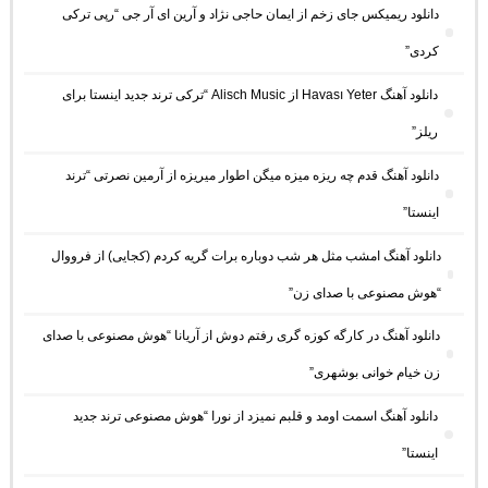
دانلود ریمیکس جای زخم از ایمان حاجی نژاد و آرین ای آر جی “رپی ترکی
کردی”
دانلود آهنگ Havası Yeter از Alisch Music “ترکی ترند جدید اینستا برای
ریلز”
دانلود آهنگ ﻗﺪم ﭼﻪ رﻳﺰه ﻣﻴﺰه ﻣﻴﮕﻦ اﻃﻮار ﻣﻴﺮﻳﺰه از آرمین نصرتی “ترند
اینستا”
دانلود آهنگ امشب مثل هر شب دوباره برات گریه کردم (کجایی) از فرووال
“هوش مصنوعی با صدای زن”
دانلود آهنگ در کارگه کوزه گری رفتم دوش از آریانا “هوش مصنوعی با صدای
زن خیام خوانی بوشهری”
دانلود آهنگ اسمت اومد و قلبم نمیزد از نورا “هوش مصنوعی ترند جدید
اینستا”