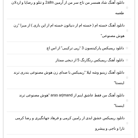
دانلود آهنگ شاد همسر من تاج سر من از آرمین 2afm و تتلو و رضایا و اردلان
طعمه
دانلود آهنگ خسته ام ( خسته ام از دنیاتون خسته ام از این بازی ) از میرا “زن
هوش مصنوعی”
دانلود ریمیکس پارکینسون 3 “رپی ترکیبی” از اس اچ
دانلود آهنگ ریمیکس رنگارنگ 5 از دیجی ممتاز
دانلود آهنگ زینبو وشه لیلا “ریمیکس با صدای زن هوش مصنوعی بندری ترند
اینستا”
دانلود آهنگ من فقط عاشق اینم از aras arjmand “هوش مصنوعی ترند
اینستا”
دانلود ریمیکس عشق ابدی از رامین کرمی و فرهاد جهانگیری و رضا کرمی
تارا و ناجی و پیشرو