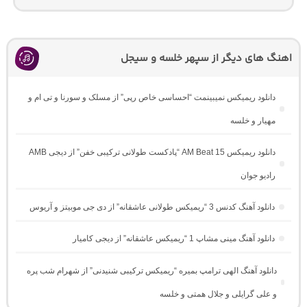
اهنگ های دیگر از سپهر خلسه و سیجل
دانلود ریمیکس نمیبینمت “احساسی خاص رپی” از مسلک و سورنا و تی ام و
مهیار و خلسه
دانلود ریمیکس AM Beat 15 “پادکست طولانی ترکیبی خفن” از دیجی AMB
رادیو جوان
دانلود آهنگ کدنس 3 “ریمیکس طولانی عاشقانه” از دی جی موبیتز و آریوس
دانلود آهنگ مینی مشاپ 1 “ریمیکس عاشقانه” از دیجی کامیار
دانلود آهنگ الهی ترامپ بمیره “ریمیکس ترکیبی شنیدنی” از شهرام شب پره
و علی گرایلی و جلال همتی و خلسه