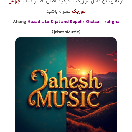
ترانه و متن کامل موزیک با کیفیت اصلی 320 و 128 با
جهش
موزیک
همراه باشید
Ahang
Hazad Lito Sijal and Sepehr Khalsa
–
rafigha
(jaheshMusic)