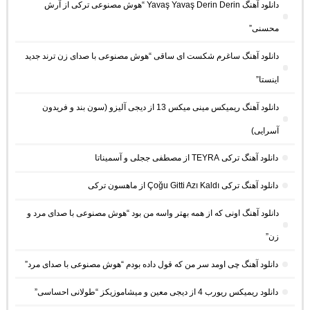
دانلود آهنگ Yavaş Yavaş Derin Derin “هوش مصنوعی ترکی از آرش
محسنی”
دانلود آهنگ ساغرم شکست ای ساقی “هوش مصنوعی با صدای زن ترند جدید
اینستا”
دانلود آهنگ ریمیکس مینی میکس 13 از دیجی آلیزو (سون بند و فریدون
آسرایی)
دانلود آهنگ ترکی TEYRA از مصطفی ججلی و آسمیناتا
دانلود آهنگ ترکی Çoğu Gitti Azı Kaldı از ماهسون ترکی
دانلود آهنگ اونی که از همه بهتر واسه من بود “هوش مصنوعی با صدای مرد و
زن”
دانلود آهنگ چی اومد سر من که قول داده بودم “هوش مصنوعی با صدای مرد”
دانلود ریمیکس ریورب 4 از دیجی معین و میشاموزیکز “طولانی احساسی”