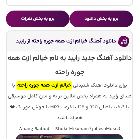
برو به بخش دانلود
برو به بخش نظرات
دانلود آهنگ خیالم ازت همه جوره راحته از رایبد
دانلود آهنگ جدید رایبد به نام خیالم ازت همه
جوره راحته
برای دانلود اهنگ شنیدنی
خیالم ازت همه جوره راحته
با
صدای
رایبد
به همراه پخش آنلاین ترانه و متن کامل موسیقی
با کیفیت اصلی 320 و 128 با فرمت MP3 با جهش موزیک ❤️
همراه باشید
Ahang Raibod – Shokr Mikonam (jaheshMusic)