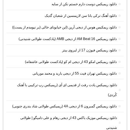
دانلود ریمیکس دوست دارم خستم نکن از سایه
دانلود آهنگ ترکی بانا سن لازیمسین از شعبان گدیک
دانلود ریمکیس هوس از دیجی آرین (این خیابونای خالی (بر نیومدم از پست))
دانلود ریمیکس AM Beat 16 از دیجی AMB (پادکست طولانی شنیدنی)
دانلود ریمیکس فیوژن 17 از لیروی بیتز
دانلود ریمیکس امکو 43 از دیجی ام کو (پادکست طولانی عاشقانه)
دانلود ریمیکس تهران فیت 55 از دیجی باربد و محمد موریانی
دانلود ریمیکس یادت رفت از قدیمی ای آی (ریمیکس رپ ترکیبی با آهنک
کُردی)
دانلود ریمیکس گمبرون 6 از دیجی 4A (ریمیکس طولانی شاد بندری جنوبی)
دانلود ریمیکس موزیک باکس 43 از دیجی رهام و علی دامیگو | طولانی
شنیدنی