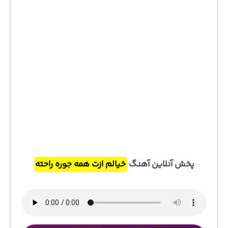
پخش آنلاین آهنگ
خیالم ازت همه جوره راحته