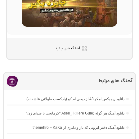
آهنگ های جدید
آهنگ های مرتبط
دانلود ریمیکس امکو 43 از دیجی ام کو (پادکست طولانی عاشقانه)
دانلود آهنگ هر گوله (Here Gule) از Asell “کرمانجی با صدای زن”
دانلود آهنگ دختر ایرونی که ناز و دلبری از themehro – KaKa