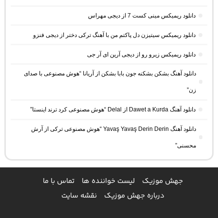
دانلود ریمیکس مینی کست 7 از دیجی مهراس
دانلود ریمیکس سیتیزن دل پاکتم من با آهنگ ترکی دختر از دیجی فنزو
دانلود ریمیکس زیرو رو از دیجی آرین ای آر جی
دانلود آهنگ بشکن بشکنه جون بابا بشکن از آریانا “هوش مصنوعی با صدای
زن”
دانلود آهنگ Dawet a Kurda از Delal “هوش مصنوعی کرد ترند اینستا”
دانلود آهنگ Yavaş Yavaş Derin Derin “هوش مصنوعی ترکی از آرش
محسنی”
جهش موزیک
لیست خواننده ها
تماس با ما
درباره جهش موزیک
نقشه سایت