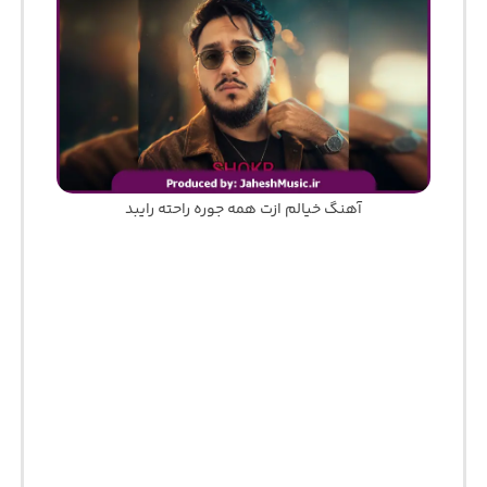
آهنگ خیالم ازت همه جوره راحته رایبد