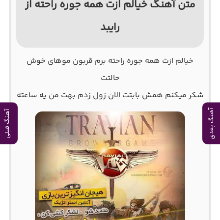
متن آهنگ خیالم ازت همه جوره راحته از
رایبد
ﺧﻴﺎﻟﻢ ازت ﻫﻤﻪ ﺟﻮره راﺣﺘﻪ ﺑﺮم ﻗﺮﺑﻮن ﻣﻮﻫﺎی ﺧﻮش
ﺣﺎﻟﺘﺖ
ﺷﻜﺮ ﻣﻴﻜﻨﻢ ﻫﻤﺶ ﺑﺎﺑﺘﺖ اﻟﺎن زول زدم ﺑﻬﺖ ﻣﻦ ﻳﻪ ﺳﺎﻋﺘﻪ
آهنگ بعدی
آهنگ قبلی