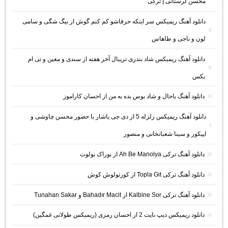
محسن لرستانی | ترکی
دانلود آهنگ ریمیکس سر اینکه حرفاشو کم کنم گوش از بیگ شگی و سامی
لون و ناجی و طاهاس
دانلود آهنگ ریمیکس شاد بندری تریبال آخر هفته از سندی و معین و تی ام
بکس
دانلود آهنگ باحال و شاد بوس بده به من از احسان کاراموز
دانلود آهنگ ریمیکس زلزله 5 از دی جی یاشار با حضور محسن چاوشی و
اپیکور و سینا شعبانخانی و منصور
دانلود آهنگ ترکی Ah Be Manolya از بوراک بولوت
دانلود آهنگ ترکی Topla Git از کورتولوش کوش
دانلود آهنگ ترکی Kalbine Sor از Bahadır Macit و Tunahan Sakar
دانلود ریمیکس دیپ نایت 2 از احسان رمزی (ریمیکس طولانی غمگین)