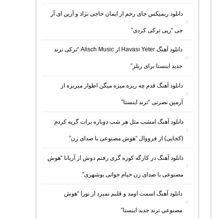
دانلود ریمیکس جای زخم از ایمان حاجی نژاد و آرین ای آر
جی “رپی ترکی کردی”
دانلود آهنگ Havası Yeter از Alisch Music “ترکی ترند
جدید اینستا برای ریلز”
دانلود آهنگ ﻗﺪم ﭼﻪ رﻳﺰه ﻣﻴﺰه ﻣﻴﮕﻦ اﻃﻮار ﻣﻴﺮﻳﺰه از
آرمین نصرتی “ترند اینستا”
دانلود آهنگ امشب مثل هر شب دوباره برات گریه کردم
(کجایی) از فرووال “هوش مصنوعی با صدای زن”
دانلود آهنگ در کارگه کوزه گری رفتم دوش از آریانا “هوش
مصنوعی با صدای زن خیام خوانی بوشهری”
دانلود آهنگ اسمت اومد و قلبم نمیزد از نورا “هوش
مصنوعی ترند جدید اینستا”