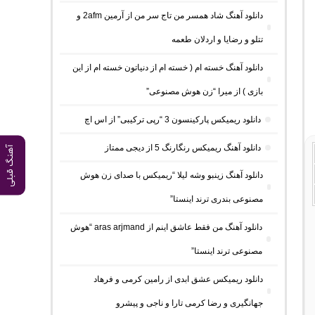
دانلود آهنگ شاد همسر من تاج سر من از آرمین 2afm و
تتلو و رضایا و اردلان طعمه
دانلود آهنگ خسته ام ( خسته ام از دنیاتون خسته ام از این
بازی ) از میرا “زن هوش مصنوعی”
دانلود ریمیکس پارکینسون 3 “رپی ترکیبی” از اس اچ
دانلود آهنگ ریمیکس رنگارنگ 5 از دیجی ممتاز
آهنگ قبلی
دانلود آهنگ زینبو وشه لیلا “ریمیکس با صدای زن هوش
مصنوعی بندری ترند اینستا”
دانلود آهنگ من فقط عاشق اینم از aras arjmand “هوش
مصنوعی ترند اینستا”
دانلود ریمیکس عشق ابدی از رامین کرمی و فرهاد
جهانگیری و رضا کرمی تارا و ناجی و پیشرو