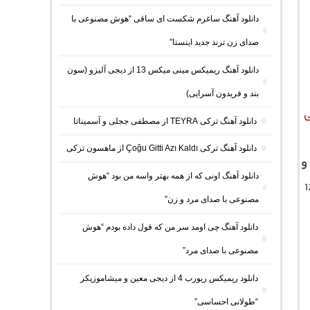
دانلود آهنگ ساغرم شکست ای ساقی “هوش مصنوعی با
صدای زن ترند جدید اینستا”
دانلود آهنگ ریمیکس مینی میکس 13 از دیجی آلیزو (سون
بند و فریدون آسرایی)
ی
دانلود آهنگ ترکی TEYRA از مصطفی ججلی و آسمیناتا
دانلود آهنگ ترکی Çoğu Gitti Azı Kaldı از ماهسون ترکی
و
دانلود آهنگ اونی که از همه بهتر واسه من بود “هوش
ک با کیفیت اصلی 320 و 128
مصنوعی با صدای مرد و زن”
دانلود آهنگ چی اومد سر من که قول داده بودم “هوش
مصنوعی با صدای مرد”
دانلود ریمیکس ریورب 4 از دیجی معین و میشاموزیکز
“طولانی احساسی”