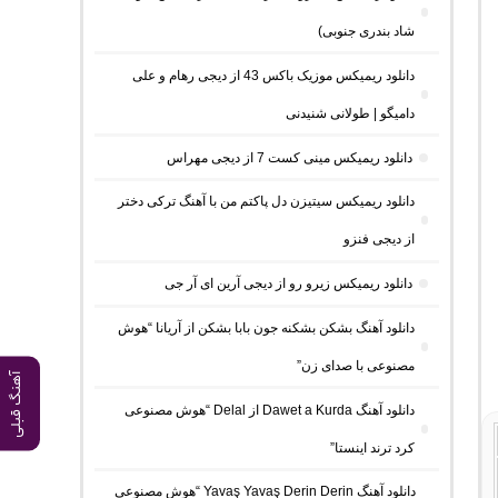
شاد بندری جنوبی)
دانلود ریمیکس موزیک باکس 43 از دیجی رهام و علی
دامیگو | طولانی شنیدنی
دانلود ریمیکس مینی کست 7 از دیجی مهراس
دانلود ریمیکس سیتیزن دل پاکتم من با آهنگ ترکی دختر
از دیجی فنزو
دانلود ریمیکس زیرو رو از دیجی آرین ای آر جی
دانلود آهنگ بشکن بشکنه جون بابا بشکن از آریانا “هوش
مصنوعی با صدای زن”
آهنگ قبلی
دانلود آهنگ Dawet a Kurda از Delal “هوش مصنوعی
کرد ترند اینستا”
دانلود آهنگ Yavaş Yavaş Derin Derin “هوش مصنوعی