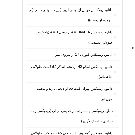
دانلود ریمکیس هوس از دیجی آرین (این خیابونای خالی (بر
نیومدم از پست))
دانلود ریمیکس AM Beat 16 از دیجی AMB (پادکست
طولانی شنیدنی)
×
دانلود ریمیکس فیوژن 17 از لیروی بیتز
دانلود ریمیکس امکو 43 از دیجی ام کو (پادکست طولانی
عاشقانه)
دانلود ریمیکس تهران فیت 55 از دیجی باربد و محمد
موریانی
دانلود ریمیکس یادت رفت از قدیمی ای آی (ریمیکس رپ
ترکیبی با آهنک کُردی)
دانلود ریمیکس گمبرون 6 از دیجی 4A (ریمیکس طولانی