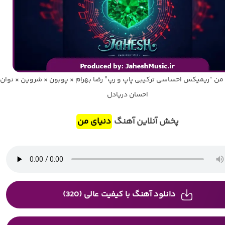
من “ریمیکس احساسی ترکیبی پاپ و رپ” رضا بهرام × پوبون × شروین × نوان 
احسان دریادل
پخش آنلاین آهنگ
دنیای من
دانلود آهنگ با کیفیت عالی (320)