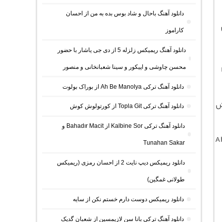
دانلود آهنگ باحال و شاد بوس بده به من از احسان
کاراموز
دانلود آهنگ ریمیکس زلزله 5 از دی جی یاشار با حضور
محسن چاوشی و اپیکور و سینا شعبانخانی و منصور
دانلود آهنگ ترکی Ah Be Manolya از بوراک بولوت
 فرمت MP3 با جهش
دانلود آهنگ ترکی Topla Git از کورتولوش کوش
دانلود آهنگ ترکی Kalbine Sor از Bahadır Macit و
A
Tunahan Sakar
دانلود ریمیکس دیپ نایت 2 از احسان رمزی (ریمیکس
طولانی غمگین)
دانلود ریمیکس دوست دارم خستم نکن از سایه
دانلود آهنگ ترکی بانا سن لازیمسین از شعبان گدیک