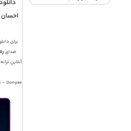
دانلود
احسان د
برای دان
صدای
رض
l – Donyae