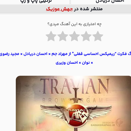
احسان دریادل
ترکیبی پاپ و رپ”
منتشر شده در
جهش موزیک
چه امتیازی به این آهنگ میدی؟
گ فکرت “ریمیکس احساسی قفلی” از مهراد جم × احسان دریادل × مجید رضوی
× نوان × احسان وزیری