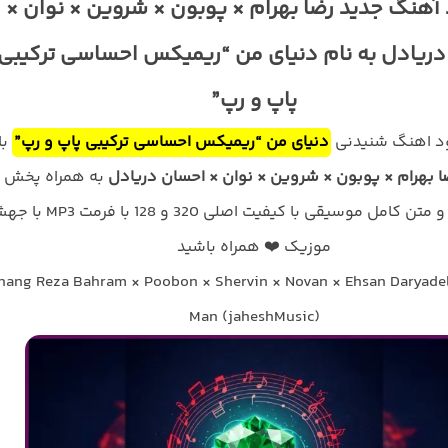
 آهنگ جدید رضا بهرام × پوبون × شروین × نوان ×
ریادل به نام دنیای من “ریمیکس احساسی ترکیبی
پاپ و رپ”
لود اهنگ شنیدنی
دنیای من “ریمیکس احساسی ترکیبی پاپ و رپ”
با
ا بهرام × پوبون × شروین × نوان × احسان دریادل
به همراه پخش
آنلاین ترانه و متن کامل موسیقی با کیفیت اصلی 320 و 128 با
موزیک ❤️ همراه باشید
hang Reza Bahram × Poobon × Shervin × Novan × Ehsan Daryade
Man (jaheshMusic)