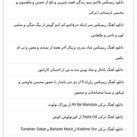
دانلود ریمیکس بلالیم بنیم زندگی قصه شیرین و تلخ از حصین و ماهسون و
محسن لرستانی | ترکی
دانلود آهنگ ریمیکس سر اینکه حرفاشو کم کنم گوش از بیگ شگی و سامی
لون و ناجی و طاهاس
دانلود آهنگ ریمیکس شاد بندری تریبال آخر هفته از سندی و معین و تی ام
بکس
دانلود آهنگ باحال و شاد بوس بده به من از احسان کاراموز
دانلود آهنگ ریمیکس زلزله 5 از دی جی یاشار با حضور محسن چاوشی و
اپیکور و سینا شعبانخانی و منصور
دانلود آهنگ ترکی Ah Be Manolya از بوراک بولوت
دانلود آهنگ ترکی Topla Git از کورتولوش کوش
دانلود آهنگ ترکی Kalbine Sor از Bahadır Macit و Tunahan Sakar