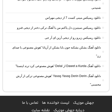
شنیدنی
دانلود ریمیکس مینی کست 7 از دیجی مهراس
دانلود ریمیکس سیتیزن دل پاکتم من با آهنگ ترکی دختر از دیجی فنزو
دانلود ریمیکس زیرو رو از دیجی آرین ای آر جی
دانلود آهنگ بشکن بشکنه جون بابا بشکن از آریانا “هوش مصنوعی با صدای
زن”
دانلود آهنگ Dawet a Kurda از Delal “هوش مصنوعی کرد ترند اینستا”
دانلود آهنگ Yavaş Yavaş Derin Derin “هوش مصنوعی ترکی از آرش
محسنی”
جهش موزیک
لیست خواننده ها
تماس با ما
درباره جهش موزیک
نقشه سایت