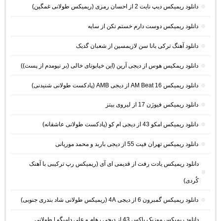
دانلود ریمیکس دیپ نایت 2 از احسان رمزی (ریمیکس طولانی غمگین)
دانلود ریمیکس دوست دارم خستم نکن از سایه
دانلود آهنگ ترکی بانا سن لازیمسین از شعبان گدیک
دانلود ریمکیس هوس از دیجی آرین (این خیابونای خالی (بر نیومدم از پست))
دانلود ریمیکس AM Beat 16 از دیجی AMB (پادکست طولانی شنیدنی)
دانلود ریمیکس فیوژن 17 از لیروی بیتز
دانلود ریمیکس امکو 43 از دیجی ام کو (پادکست طولانی عاشقانه)
دانلود ریمیکس تهران فیت 55 از دیجی باربد و محمد موریانی
دانلود ریمیکس یادت رفت از قدیمی ای آی (ریمیکس رپ ترکیبی با آهنک
کُردی)
دانلود ریمیکس گمبرون 6 از دیجی 4A (ریمیکس طولانی شاد بندری جنوبی)
دانلود ریمیکس موزیک باکس 43 از دیجی رهام و علی دامیگو | طولانی