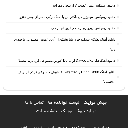
دانلود ریمیکس مینی کست 7 از دیجی مهراس
دانلود ریمیکس سیتیزن دل پاکتم من با آهنگ ترکی دختر از دیجی فنزو
دانلود ریمیکس زیرو رو از دیجی آرین ای آر جی
دانلود آهنگ بشکن بشکنه جون بابا بشکن از آریانا “هوش مصنوعی با صدای
زن”
دانلود آهنگ Dawet a Kurda از Delal “هوش مصنوعی کرد ترند اینستا”
دانلود آهنگ Yavaş Yavaş Derin Derin “هوش مصنوعی ترکی از آرش
محسنی”
جهش موزیک
لیست خواننده ها
تماس با ما
درباره جهش موزیک
نقشه سایت
رسانه جهش موزیک در ستاد ساماندهی ثبت می باشد.