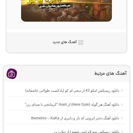
آهنگ های جدید
آهنگ های مرتبط
دانلود ریمیکس امکو 43 از دیجی ام کو (پادکست طولانی عاشقانه)
دانلود آهنگ هر گوله (Here Gule) از Asell “کرمانجی با صدای زن”
دانلود آهنگ دختر ایرونی که ناز و دلبری از themehro – KaKa
دانلود ریمیکس سو لاو (پس عشق) از تیک رپ