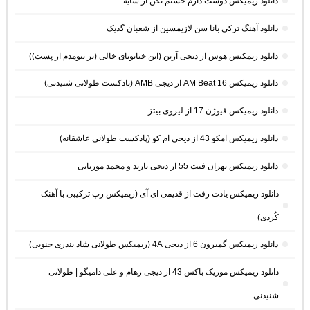
دانلود ریمیکس دوست دارم خستم نکن از سایه
دانلود آهنگ ترکی بانا سن لازیمسین از شعبان گدیک
دانلود ریمکیس هوس از دیجی آرین (این خیابونای خالی (بر نیومدم از پست))
دانلود ریمیکس AM Beat 16 از دیجی AMB (پادکست طولانی شنیدنی)
دانلود ریمیکس فیوژن 17 از لیروی بیتز
دانلود ریمیکس امکو 43 از دیجی ام کو (پادکست طولانی عاشقانه)
دانلود ریمیکس تهران فیت 55 از دیجی باربد و محمد موریانی
دانلود ریمیکس یادت رفت از قدیمی ای آی (ریمیکس رپ ترکیبی با آهنک
کُردی)
دانلود ریمیکس گمبرون 6 از دیجی 4A (ریمیکس طولانی شاد بندری جنوبی)
دانلود ریمیکس موزیک باکس 43 از دیجی رهام و علی دامیگو | طولانی
شنیدنی