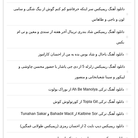
دانلود آهنگ ریمیکس سر اینکه حرفاشو کم کنم گوش از بیگ شگی و سامی
لون و ناجی و طاهاس
دانلود آهنگ ریمیکس شاد بندری تریبال آخر هفته از سندی و معین و تی ام
بکس
دانلود آهنگ باحال و شاد بوس بده به من از احسان کاراموز
دانلود آهنگ ریمیکس زلزله 5 از دی جی یاشار با حضور محسن چاوشی و
اپیکور و سینا شعبانخانی و منصور
دانلود آهنگ ترکی Ah Be Manolya از بوراک بولوت
دانلود آهنگ ترکی Topla Git از کورتولوش کوش
دانلود آهنگ ترکی Kalbine Sor از Bahadır Macit و Tunahan Sakar
دانلود ریمیکس دیپ نایت 2 از احسان رمزی (ریمیکس طولانی غمگین)