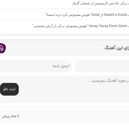
گ ترکی بانا سن لازیمسین از شعبان گدیک
ینستا”
 محسنی”
رای این آهنگ
ثبت نظر
5 ماه پیش