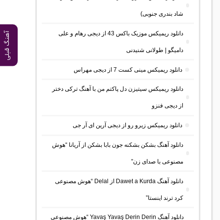
شاد بندری جنوبی)
دانلود ریمیکس موزیک باکس 43 از دیجی رهام و علی
آهنگ قبلی
دامیگو | طولانی شنیدنی
دانلود ریمیکس مینی کست 7 از دیجی مهراس
دانلود ریمیکس سیتیزن دل پاکتم من با آهنگ ترکی دختر
از دیجی فنزو
دانلود ریمیکس زیرو رو از دیجی آرین ای آر جی
دانلود آهنگ بشکن بشکنه جون بابا بشکن از آریانا “هوش
مصنوعی با صدای زن”
دانلود آهنگ Dawet a Kurda از Delal “هوش مصنوعی
کرد ترند اینستا”
دانلود آهنگ Yavaş Yavaş Derin Derin “هوش مصنوعی