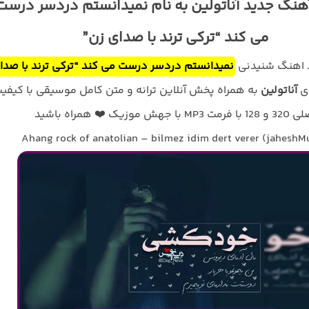
آهنگ جدید آناتولین به نام نمیدانستم دردسر درست
می کند “ترکی ترند با صدای زن”
د اهنگ شنیدنی
نمیدانستم دردسر درست می کند “ترکی ترند با صدا
ای
آناتولین
به همراه پخش آنلاین ترانه و متن کامل موسیقی با کیفی
با فرمت MP3 با جهش موزیک ❤️ همراه باشید
Ahang rock of anatolian – bilmez idim dert verer (jaheshM