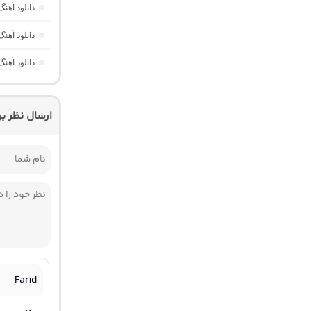
دانلود آهن
دانلود آهنگ Dawet a Kurda از Delal “هوش مصنوعی کرد ترند ا
دانلود آهنگ Yavaş Yavaş Derin Derin “هوش مصنوعی ترکی از آرش
ارسال نظر ب
Farid