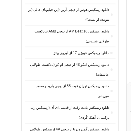
دانلود ریمکیس هوس از دیجی آرین (این خیابونای خالی (بر
نیومدم از پست))
دانلود ریمیکس AM Beat 16 از دیجی AMB (پادکست
طولانی شنیدنی)
دانلود ریمیکس فیوژن 17 از لیروی بیتز
دانلود ریمیکس امکو 43 از دیجی ام کو (پادکست طولانی
عاشقانه)
دانلود ریمیکس تهران فیت 55 از دیجی باربد و محمد
موریانی
دانلود ریمیکس یادت رفت از قدیمی ای آی (ریمیکس رپ
ترکیبی با آهنک کُردی)
دانلود ریمیکس گمبرون 6 از دیجی 4A (ریمیکس طولانی