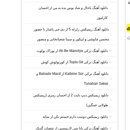
دانلود آهنگ باحال و شاد بوس بده به من از احسان
کاراموز
ی
دانلود آهنگ ریمیکس زلزله 5 از دی جی یاشار با حضور
ت
محسن چاوشی و اپیکور و سینا شعبانخانی و منصور
دانلود آهنگ ترکی Ah Be Manolya از بوراک بولوت
دانلود آهنگ ترکی Topla Git از کورتولوش کوش
دانلود آهنگ ترکی Kalbine Sor از Bahadır Macit و
Tunahan Sakar
دانلود ریمیکس دیپ نایت 2 از احسان رمزی (ریمیکس
طولانی غمگین)
دانلود ریمیکس دوست دارم خستم نکن از سایه
دانلود آهنگ ترکی بانا سن لازیمسین از شعبان گدیک