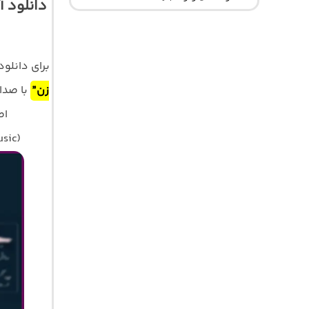
دانلود 
برای دانلو
زن”
با صد
اصلی 320 و 128 
usic)