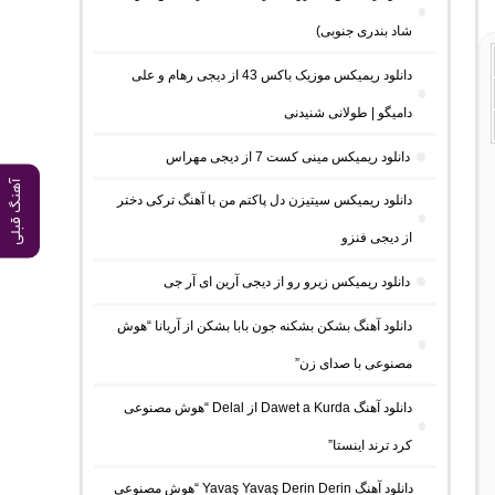
شاد بندری جنوبی)
دانلود ریمیکس موزیک باکس 43 از دیجی رهام و علی
دامیگو | طولانی شنیدنی
دانلود ریمیکس مینی کست 7 از دیجی مهراس
آهنگ قبلی
دانلود ریمیکس سیتیزن دل پاکتم من با آهنگ ترکی دختر
از دیجی فنزو
دانلود ریمیکس زیرو رو از دیجی آرین ای آر جی
دانلود آهنگ بشکن بشکنه جون بابا بشکن از آریانا “هوش
مصنوعی با صدای زن”
دانلود آهنگ Dawet a Kurda از Delal “هوش مصنوعی
کرد ترند اینستا”
دانلود آهنگ Yavaş Yavaş Derin Derin “هوش مصنوعی