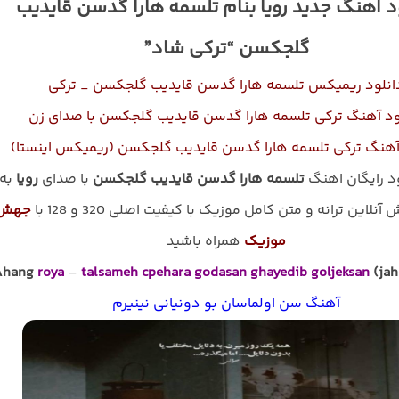
د اهنگ جدید رویا بنام تلسمه هارا گدسن قایدیب
گلجکسن “ترکی شاد”
انلود ریمیکس تلسمه هارا گدسن قایدیب گلجکسن _ ترکی
ود آهنگ ترکی تلسمه هارا گدسن قایدیب گلجکسن با صدای زن
آهنگ ترکی تلسمه هارا گدسن قایدیب گلجکسن (ریمیکس اینستا)
ود رایگان اهنگ
تلسمه هارا گدسن قایدیب گلجکسن
با صدای
رویا
به
نلاین ترانه و متن کامل موزیک با کیفیت اصلی 320 و 128 با
جهش
موزیک
همراه باشید
Ahang
roya
–
talsameh cpehara godasan ghayedib goljeksan
(jah
آهنگ سن اولماسان بو دونیانی نینیرم