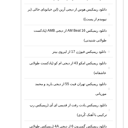
دانلود ریمکیس هوس از دیجی آرین (این خیابونای خالی (بر
نیومدم از پست))
دانلود ریمیکس AM Beat 16 از دیجی AMB (پادکست
طولانی شنیدنی)
دانلود ریمیکس فیوژن 17 از لیروی بیتز
دانلود ریمیکس امکو 43 از دیجی ام کو (پادکست طولانی
عاشقانه)
دانلود ریمیکس تهران فیت 55 از دیجی باربد و محمد
موریانی
دانلود ریمیکس یادت رفت از قدیمی ای آی (ریمیکس رپ
ترکیبی با آهنک کُردی)
دانلود ریمیکس گمبرون 6 از دیجی 4A (ریمیکس طولانی