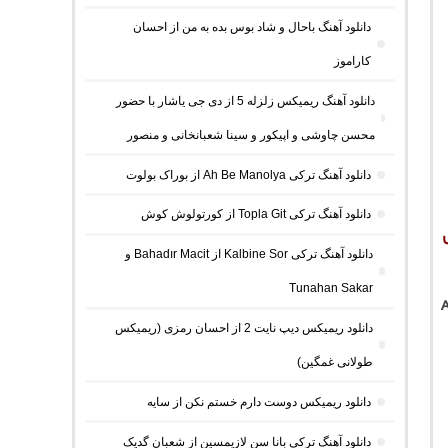
دانلود آهنگ باحال و شاد بوس بده به من از احسان
کاراموز
دانلود آهنگ ریمیکس زلزله 5 از دی جی یاشار با حضور
محسن چاوشی و اپیکور و سینا شعبانخانی و منصور
دانلود آهنگ ترکی Ah Be Manolya از بوراک بولوت
دانلود آهنگ ترکی Topla Git از کورتولوش کوش
دانلود آهنگ ترکی Kalbine Sor از Bahadır Macit و
Tunahan Sakar
دانلود ریمیکس دیپ نایت 2 از احسان رمزی (ریمیکس
طولانی غمگین)
دانلود ریمیکس دوست دارم خستم نکن از سایه
دانلود آهنگ ترکی بانا سن لازیمسین از شعبان گدیک