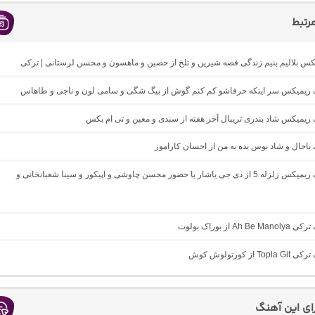
رتبط
یکس بلالیم بنیم زندگی قصه شیرین و تلخ از حصین و ماهسون و محسن لرستانی | ترکی
نگ ریمیکس سر اینکه حرفاشو کم کنم گوش از بیگ شگی و سامی لون و ناجی و طاهاس
گ ریمیکس شاد بندری تریبال آخر هفته از سندی و معین و تی ام بکس
گ باحال و شاد بوس بده به من از احسان کاراموز
دانلود آهنگ ریمیکس زلزله 5 از دی جی یاشار با حضور محسن چاوشی و اپیکور و سینا شعبانخانی و
Ah  از بوراک بولوت
T از کورتولوش کوش
رای این آهنگ