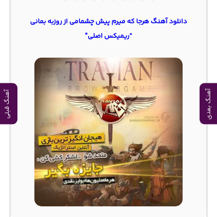
دانلود آهنگ ﻫﺮﺟﺎ ﻛﻪ ﻣﻴﺮم ﭘﻴﺶ ﭼﺸﻤﺎﻣﻰ از روزبه بمانی
“ریمیکس اصلی”
آهنگ بعدی
آهنگ قبلی