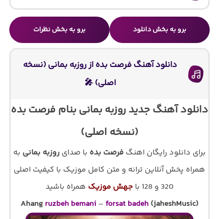
برو به بخش دانلود
برو به بخش نظرات
دانلود آهنگ فرصت بده از روزبه بمانی (نسخه
اصلی) 🎤
دانلود آهنگ جدید روزبه بمانی بنام فرصت بده
(نسخه اصلی)
برای دانلود رایگان اهنگ
فرصت بده
با صدای
روزبه بمانی
به
همراه پخش آنلاین ترانه و متن کامل موزیک با کیفیت اصلی
320 و 128 با
جهش موزیک
همراه باشید
Ahang
ruzbeh bemani
–
forsat badeh
(jaheshMusic)