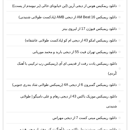
دانلود ریمکیس هوس از دیجی آرین (این خیابونای خالی (بر نیومدم از پست))
دانلود ریمیکس AM Beat 16 از دیجی AMB (پادکست طولانی شنیدنی)
دانلود ریمیکس فیوژن 17 از لیروی بیتز
دانلود ریمیکس امکو 43 از دیجی ام کو (پادکست طولانی عاشقانه)
دانلود ریمیکس تهران فیت 55 از دیجی باربد و محمد موریانی
دانلود ریمیکس یادت رفت از قدیمی ای آی (ریمیکس رپ ترکیبی با آهنک
کُردی)
دانلود ریمیکس گمبرون 6 از دیجی 4A (ریمیکس طولانی شاد بندری جنوبی)
دانلود ریمیکس موزیک باکس 43 از دیجی رهام و علی دامیگو | طولانی
شنیدنی
دانلود ریمیکس مینی کست 7 از دیجی مهراس
دانلود ریمیکس سیتیزن دل پاکتم من با آهنگ ترکی دختر از دیجی فنزو