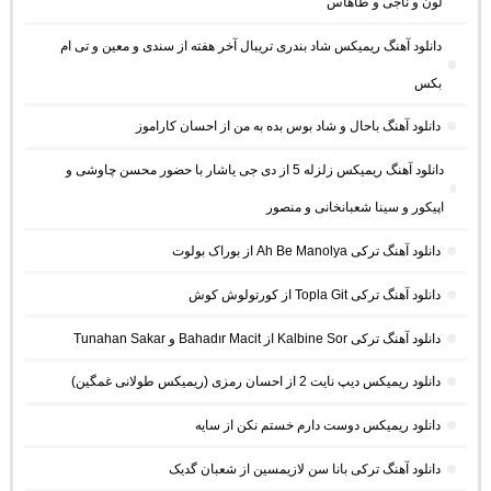
لون و ناجی و طاهاس
دانلود آهنگ ریمیکس شاد بندری تریبال آخر هفته از سندی و معین و تی ام
بکس
دانلود آهنگ باحال و شاد بوس بده به من از احسان کاراموز
دانلود آهنگ ریمیکس زلزله 5 از دی جی یاشار با حضور محسن چاوشی و
اپیکور و سینا شعبانخانی و منصور
دانلود آهنگ ترکی Ah Be Manolya از بوراک بولوت
دانلود آهنگ ترکی Topla Git از کورتولوش کوش
دانلود آهنگ ترکی Kalbine Sor از Bahadır Macit و Tunahan Sakar
دانلود ریمیکس دیپ نایت 2 از احسان رمزی (ریمیکس طولانی غمگین)
دانلود ریمیکس دوست دارم خستم نکن از سایه
دانلود آهنگ ترکی بانا سن لازیمسین از شعبان گدیک