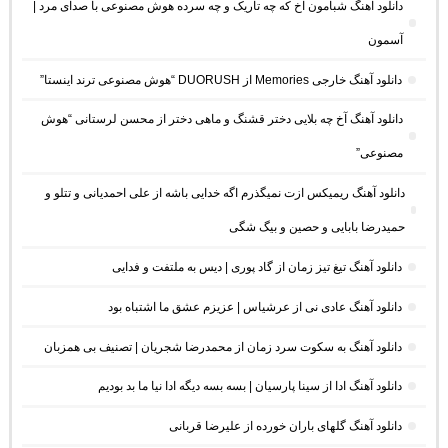
دانلود آهنگ شبامون آخ که چه تاریک و چه سرده هوش مصنوعی با صدای مرد |
آسمون
دانلود آهنگ خارجی Memories از DUORUSH “هوش مصنوعی ترند اینستا”
دانلود آهنگ آخ چه بلایی دختر قشنگ و ماهی دختر از محسن لرستانی “هوش
مصنوعی”
دانلود آهنگ ریمیکس ازت نمیگذرم اگه خدایی باشه از علی احمدیانی و تتلو و
حمیدرضا بابایی و حصین و بیگ شگی
دانلود آهنگ تیغ تیز زمان از گاد پوری | دیس به ملتفت و فدایی
دانلود آهنگ عادی نی از عرشیاس | عزیزم عشق ما اشتباه بود
دانلود آهنگ به سکوت سرد زمان از محمدرضا شجریان | تصنیف بی همزبان
دانلود آهنگ ادا از سینا پارسیان | بسه بسه دیگه ادا نیا ما بد بودیم
دانلود آهنگ گلهای باران خورده از علیرضا قربانی