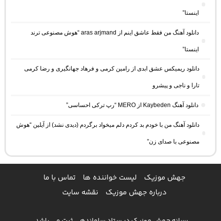
اینستا”
دانلود آهنگ من فقط عاشق اینم از aras arjmand “هوش مصنوعی ترند
اینستا”
دانلود ریمیکس عشق ابدی از رامین کرمی و فرهاد جهانگیری و رضا کرمی
تارا و ناجی و پیشرو
دانلود آهنگ Kaybeden از MERO “رپ ترکی احساسی”
دانلود آهنگ من با خودم بد کردم دلم میخواد برگردم (دیدی نشد) از آیلین “هوش
مصنوعی با صدای زن”
جهش موزیک
لیست خواننده ها
تماس با ما
درباره جهش موزیک
نقشه سایت