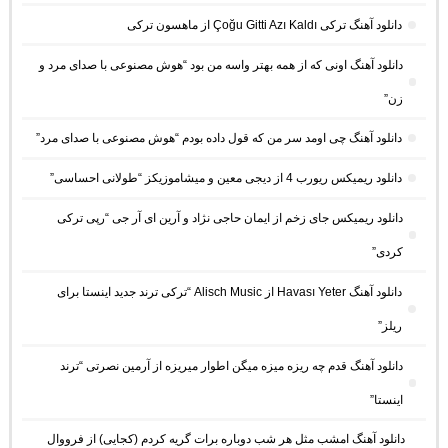
دانلود آهنگ ترکی Çoğu Gitti Azı Kaldı از ماهسون ترکی
دانلود آهنگ اونی که از همه بهتر واسه من بود “هوش مصنوعی با صدای مرد و
زن”
دانلود آهنگ چی اومد سر من که قول داده بودم “هوش مصنوعی با صدای مرد”
دانلود ریمیکس ریورب 4 از دیجی معین و میشاموزیکز “طولانی احساسی”
دانلود ریمیکس جای زخم از ایمان حاجی نژاد و آرین ای آر جی “رپی ترکی
کردی”
دانلود آهنگ Havası Yeter از Alisch Music “ترکی ترند جدید اینستا برای
ریلز”
دانلود آهنگ ﻗﺪم ﭼﻪ رﻳﺰه ﻣﻴﺰه ﻣﻴﮕﻦ اﻃﻮار ﻣﻴﺮﻳﺰه از آرمین نصرتی “ترند
اینستا”
دانلود آهنگ امشب مثل هر شب دوباره برات گریه کردم (کجایی) از فرووال