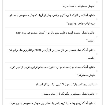
“هوش مصنوعی با صدای زن”
دانلود آهنگ در کارگه کوزه گری رفتم دوش از آریانا “هوش مصنوعی با صدای
زن خیام خوانی بوشهری”
دانلود آهنگ اسمت اومد و قلبم نمیزد از نورا “هوش مصنوعی ترند جدید
اینستا”
دانلود آهنگ شاد همسر من تاج سر من از آرمین 2afm و تتلو و رضایا و اردلان
طعمه
دانلود آهنگ خسته ام ( خسته ام از دنیاتون خسته ام از این بازی ) از میرا “زن
هوش مصنوعی”
دانلود ریمیکس پارکینسون 3 “رپی ترکیبی” از اس اچ
دانلود آهنگ ریمیکس رنگارنگ 5 از دیجی ممتاز
دانلود آهنگ زینبو وشه لیلا “ریمیکس با صدای زن هوش مصنوعی بندری ترند