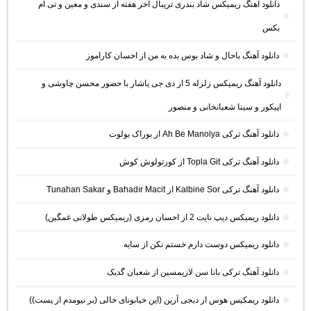
دانلود آهنگ ریمیکس شاد بندری تریبال آخر هفته از سندی و معین و تی ام
بکس
دانلود آهنگ باحال و شاد بوس بده به من از احسان کاراموز
دانلود آهنگ ریمیکس زلزله 5 از دی جی یاشار با حضور محسن چاوشی و
اپیکور و سینا شعبانخانی و منصور
دانلود آهنگ ترکی Ah Be Manolya از بوراک بولوت
دانلود آهنگ ترکی Topla Git از کورتولوش کوش
دانلود آهنگ ترکی Kalbine Sor از Bahadır Macit و Tunahan Sakar
دانلود ریمیکس دیپ نایت 2 از احسان رمزی (ریمیکس طولانی غمگین)
دانلود ریمیکس دوست دارم خستم نکن از سایه
دانلود آهنگ ترکی بانا سن لازیمسین از شعبان گدیک
دانلود ریمکیس هوس از دیجی آرین (این خیابونای خالی (بر نیومدم از پست))