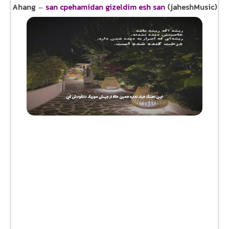
Ahang
–
san cpehamidan gizeldim esh san
(jaheshMusic)