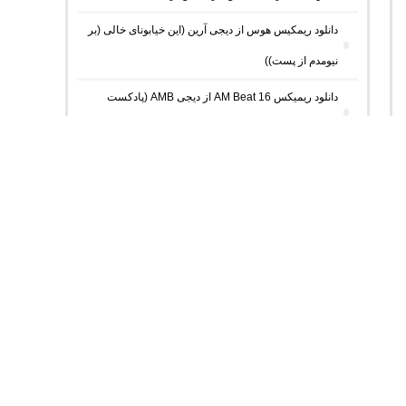
دانلود ریمکیس هوس از دیجی آرین (این خیابونای خالی (بر
نیومدم از پست))
دانلود ریمیکس AM Beat 16 از دیجی AMB (پادکست
طولانی شنیدنی)
دانلود ریمیکس فیوژن 17 از لیروی بیتز
دانلود ریمیکس امکو 43 از دیجی ام کو (پادکست طولانی
عاشقانه)
دانلود ریمیکس تهران فیت 55 از دیجی باربد و محمد
موریانی
دانلود ریمیکس یادت رفت از قدیمی ای آی (ریمیکس رپ
ترکیبی با آهنک کُردی)
دانلود ریمیکس گمبرون 6 از دیجی 4A (ریمیکس طولانی