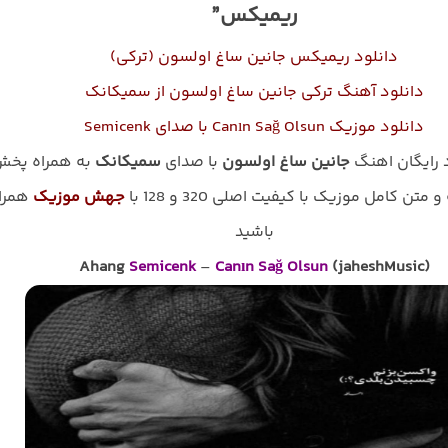
ریمیکس”
دانلود ریمیکس جانین ساغ اولسون (ترکی)
دانلود آهنگ ترکی جانین ساغ اولسون از سمیکانک
دانلود موزیک Canın Sağ Olsun با صدای Semicenk
د رایگان اهنگ
جانین ساغ اولسون
با صدای
سمیکانک
به همراه پخ
و متن کامل موزیک با کیفیت اصلی 320 و 128 با
جهش موزیک
همرا
باشید
Ahang
Semicenk
–
Canın Sağ Olsun
(jaheshMusic)