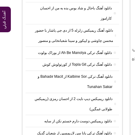
دانلود آهنگ باحال و شاد بوس بده به من از احسان
آهنگ قبلی
کاراموز
دانلود آهنگ ریمیکس زلزله 5 از دی جی یاشار با حضور
محسن چاوشی و اپیکور و سینا شعبانخانی و منصور
ش
دانلود آهنگ ترکی Ah Be Manolya از بوراک بولوت
ه
دانلود آهنگ ترکی Topla Git از کورتولوش کوش
دانلود آهنگ ترکی Kalbine Sor از Bahadır Macit و
Tunahan Sakar
دانلود ریمیکس دیپ نایت 2 از احسان رمزی (ریمیکس
طولانی غمگین)
دانلود ریمیکس دوست دارم خستم نکن از سایه
دانلود آهنگ ترکی بانا سن لازیمسین از شعبان گدیک