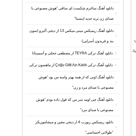
دانلود آهنگ ساغرم شکست ای ساقی “هوش مصنوعی با
صدای زن ترند جدید اینستا”
دانلود آهنگ ریمیکس مینی میکس 13 از دیجی آلیزو (سون
بند و فریدون آسرایی)
دانلود آهنگ ترکی TEYRA از مصطفی ججلی و آسمیناتا
دانلود آهنگ ترکی Çoğu Gitti Azı Kaldı از ماهسون ترکی
دانلود آهنگ اونی که از همه بهتر واسه من بود “هوش
مصنوعی با صدای مرد و زن”
دانلود آهنگ چی اومد سر من که قول داده بودم “هوش
مصنوعی با صدای مرد”
دانلود ریمیکس ریورب 4 از دیجی معین و میشاموزیکز
“طولانی احساسی”