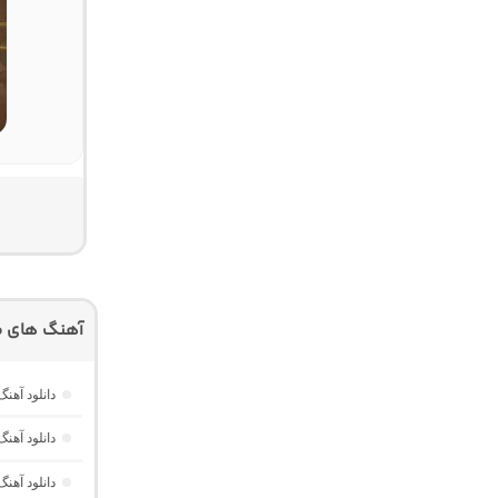
آهنگ های م
دانلود آهن
دانلود آهنگ Dawet a Kurda از Delal “هوش مصنوعی کرد ترند ا
دانلود آهنگ Yavaş Yavaş Derin Derin “هوش مصنوعی ترکی از آرش