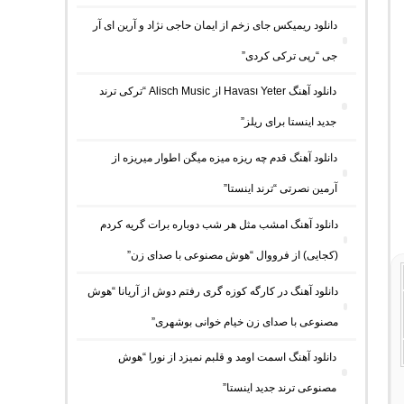
دانلود ریمیکس جای زخم از ایمان حاجی نژاد و آرین ای آر
جی “رپی ترکی کردی”
دانلود آهنگ Havası Yeter از Alisch Music “ترکی ترند
جدید اینستا برای ریلز”
دانلود آهنگ ﻗﺪم ﭼﻪ رﻳﺰه ﻣﻴﺰه ﻣﻴﮕﻦ اﻃﻮار ﻣﻴﺮﻳﺰه از
آرمین نصرتی “ترند اینستا”
دانلود آهنگ امشب مثل هر شب دوباره برات گریه کردم
(کجایی) از فرووال “هوش مصنوعی با صدای زن”
دانلود آهنگ در کارگه کوزه گری رفتم دوش از آریانا “هوش
مصنوعی با صدای زن خیام خوانی بوشهری”
دانلود آهنگ اسمت اومد و قلبم نمیزد از نورا “هوش
مصنوعی ترند جدید اینستا”