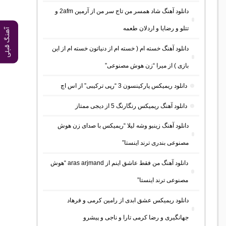
دانلود آهنگ شاد همسر من تاج سر من از آرمین 2afm و
تتلو و رضایا و اردلان طعمه
آهنگ قبلی
دانلود آهنگ خسته ام ( خسته ام از دنیاتون خسته ام از این
بازی ) از میرا “زن هوش مصنوعی”
دانلود ریمیکس پارکینسون 3 “رپی ترکیبی” از اس اچ
دانلود آهنگ ریمیکس رنگارنگ 5 از دیجی ممتاز
دانلود آهنگ زینبو وشه لیلا “ریمیکس با صدای زن هوش
مصنوعی بندری ترند اینستا”
دانلود آهنگ من فقط عاشق اینم از aras arjmand “هوش
مصنوعی ترند اینستا”
دانلود ریمیکس عشق ابدی از رامین کرمی و فرهاد
جهانگیری و رضا کرمی تارا و ناجی و پیشرو