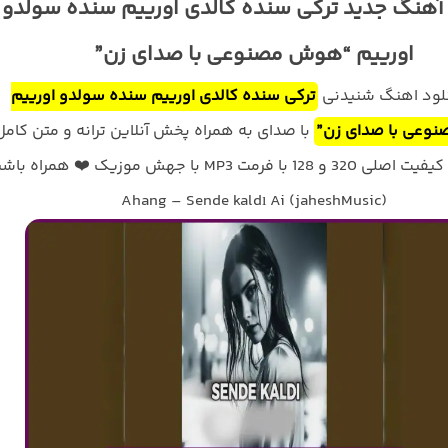
 آهنگ جدید ترکی سنده کالدی اورییم سنده سولدو
اورییم “هوش مصنوعی با صدای زن”
نلود اهنگ شنیدنی
ترکی سنده کالدی اورییم سنده سولدو اورییم
وعی با صدای زن”
با صدای
به همراه پخش آنلاین ترانه و متن کامل
ا فرمت MP3 با جهش موزیک ❤️ همراه باشید
Ahang – Sende kaldı Ai (jaheshMusic)