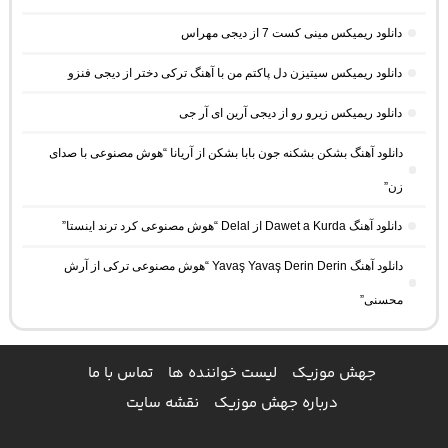
دانلود ریمیکس مینی کست 7 از دیجی مهراس
دانلود ریمیکس سیتیزن دل پاکتم من با آهنگ ترکی دختر از دیجی فنزو
دانلود ریمیکس زیرو رو از دیجی آرین ای آر جی
دانلود آهنگ بشکن بشکنه جون بابا بشکن از آریانا “هوش مصنوعی با صدای
زن”
دانلود آهنگ Dawet a Kurda از Delal “هوش مصنوعی کرد ترند اینستا”
دانلود آهنگ Yavaş Yavaş Derin Derin “هوش مصنوعی ترکی از آرش
محسنی”
جهش موزیک
لیست خواننده ها
تماس با ما
درباره جهش موزیک
نقشه سایت