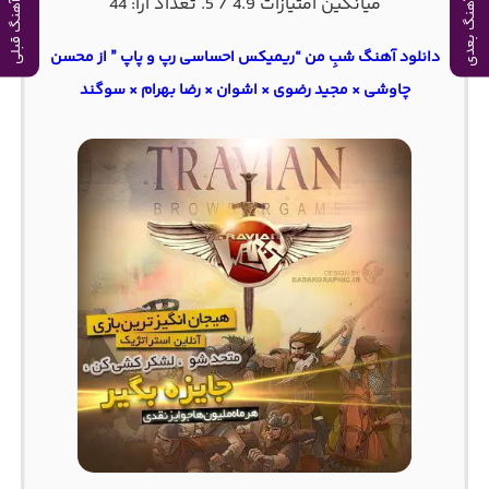
میانگین امتیازات
4.9
/ 5. تعداد آرا:
44
آهنگ بعدی
آهنگ قبلی
دانلود آهنگ شبِ من “ریمیکس احساسی رپ و پاپ ” از محسن
چاوشی × مجید رضوی × اشوان × رضا بهرام × سوگند