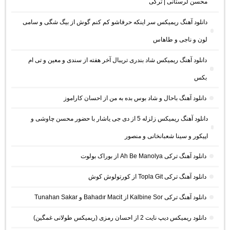
محسن لرستانی | ترکی
دانلود آهنگ ریمیکس سر اینکه حرفاشو کم کنم گوش از بیگ شگی و سامی
لون و ناجی و طاهاس
دانلود آهنگ ریمیکس شاد بندری تریبال آخر هفته از سندی و معین و تی ام
بکس
دانلود آهنگ باحال و شاد بوس بده به من از احسان کاراموز
دانلود آهنگ ریمیکس زلزله 5 از دی جی یاشار با حضور محسن چاوشی و
اپیکور و سینا شعبانخانی و منصور
دانلود آهنگ ترکی Ah Be Manolya از بوراک بولوت
دانلود آهنگ ترکی Topla Git از کورتولوش کوش
دانلود آهنگ ترکی Kalbine Sor از Bahadır Macit و Tunahan Sakar
دانلود ریمیکس دیپ نایت 2 از احسان رمزی (ریمیکس طولانی غمگین)