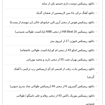
دانلود ریمیکس دوست دارم خستم نکن از سایه
دانلود آهنگ ترکی بانا سن لازیمسین از شعبان گدیک
دانلود ریمکیس هوس از دیجی آرین (این خیابونای خالی (بر نیومدم از پست))
دانلود ریمیکس AM Beat 16 از دیجی AMB (پادکست طولانی شنیدنی)
دانلود ریمیکس فیوژن 17 از لیروی بیتز
دانلود ریمیکس امکو 43 از دیجی ام کو (پادکست طولانی عاشقانه)
دانلود ریمیکس تهران فیت 55 از دیجی باربد و محمد موریانی
دانلود ریمیکس یادت رفت از قدیمی ای آی (ریمیکس رپ ترکیبی با آهنک
کُردی)
دانلود ریمیکس گمبرون 6 از دیجی 4A (ریمیکس طولانی شاد بندری جنوبی)
دانلود ریمیکس موزیک باکس 43 از دیجی رهام و علی دامیگو | طولانی
شنیدنی