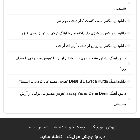
شنیدنی
دانلود ریمیکس مینی کست 7 از دیجی مهراس
دانلود ریمیکس سیتیزن دل پاکتم من با آهنگ ترکی دختر از دیجی فنزو
دانلود ریمیکس زیرو رو از دیجی آرین ای آر جی
دانلود آهنگ بشکن بشکنه جون بابا بشکن از آریانا “هوش مصنوعی با صدای
زن”
دانلود آهنگ Dawet a Kurda از Delal “هوش مصنوعی کرد ترند اینستا”
دانلود آهنگ Yavaş Yavaş Derin Derin “هوش مصنوعی ترکی از آرش
محسنی”
جهش موزیک
لیست خواننده ها
تماس با ما
درباره جهش موزیک
نقشه سایت