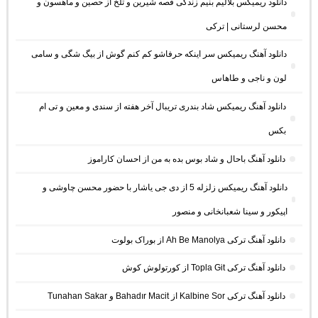
دانلود ریمیکس بلالیم بنیم زندگی قصه شیرین و تلخ از حصین و ماهسون و
محسن لرستانی | ترکی
دانلود آهنگ ریمیکس سر اینکه حرفاشو کم کنم گوش از بیگ شگی و سامی
لون و ناجی و طاهاس
دانلود آهنگ ریمیکس شاد بندری تریبال آخر هفته از سندی و معین و تی ام
بکس
دانلود آهنگ باحال و شاد بوس بده به من از احسان کاراموز
دانلود آهنگ ریمیکس زلزله 5 از دی جی یاشار با حضور محسن چاوشی و
اپیکور و سینا شعبانخانی و منصور
دانلود آهنگ ترکی Ah Be Manolya از بوراک بولوت
دانلود آهنگ ترکی Topla Git از کورتولوش کوش
دانلود آهنگ ترکی Kalbine Sor از Bahadır Macit و Tunahan Sakar