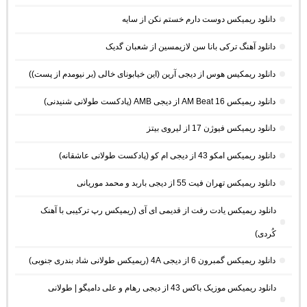
دانلود ریمیکس دوست دارم خستم نکن از سایه
دانلود آهنگ ترکی بانا سن لازیمسین از شعبان گدیک
دانلود ریمکیس هوس از دیجی آرین (این خیابونای خالی (بر نیومدم از پست))
دانلود ریمیکس AM Beat 16 از دیجی AMB (پادکست طولانی شنیدنی)
دانلود ریمیکس فیوژن 17 از لیروی بیتز
دانلود ریمیکس امکو 43 از دیجی ام کو (پادکست طولانی عاشقانه)
دانلود ریمیکس تهران فیت 55 از دیجی باربد و محمد موریانی
دانلود ریمیکس یادت رفت از قدیمی ای آی (ریمیکس رپ ترکیبی با آهنک
کُردی)
دانلود ریمیکس گمبرون 6 از دیجی 4A (ریمیکس طولانی شاد بندری جنوبی)
دانلود ریمیکس موزیک باکس 43 از دیجی رهام و علی دامیگو | طولانی