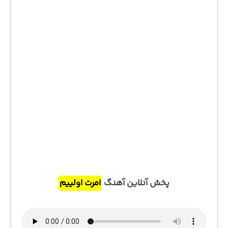
پخش آنلاین آهنگ
امرت اولییم