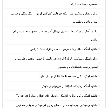
محسن لرستانی | ترکی
دانلود آهنگ ریمیکس سر اینکه حرفاشو کم کنم گوش از بیگ شگی و سامی
لون و ناجی و طاهاس
دانلود آهنگ ریمیکس شاد بندری تریبال آخر هفته از سندی و معین و تی ام
بکس
دانلود آهنگ باحال و شاد بوس بده به من از احسان کاراموز
دانلود آهنگ ریمیکس زلزله 5 از دی جی یاشار با حضور محسن چاوشی و
اپیکور و سینا شعبانخانی و منصور
دانلود آهنگ ترکی Ah Be Manolya از بوراک بولوت
دانلود آهنگ ترکی Topla Git از کورتولوش کوش
دانلود آهنگ ترکی Kalbine Sor از Bahadır Macit و Tunahan Sakar
دانلود ریمیکس دیپ نایت 2 از احسان رمزی (ریمیکس طولانی غمگین)