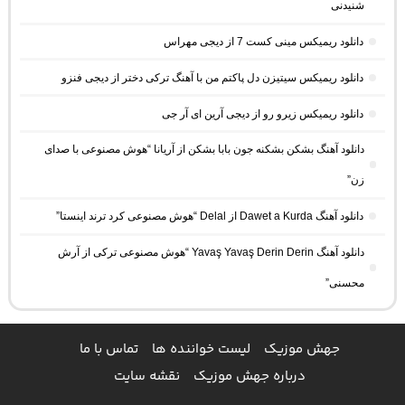
شنیدنی
دانلود ریمیکس مینی کست 7 از دیجی مهراس
دانلود ریمیکس سیتیزن دل پاکتم من با آهنگ ترکی دختر از دیجی فنزو
دانلود ریمیکس زیرو رو از دیجی آرین ای آر جی
دانلود آهنگ بشکن بشکنه جون بابا بشکن از آریانا “هوش مصنوعی با صدای
زن”
دانلود آهنگ Dawet a Kurda از Delal “هوش مصنوعی کرد ترند اینستا”
دانلود آهنگ Yavaş Yavaş Derin Derin “هوش مصنوعی ترکی از آرش
محسنی”
جهش موزیک
لیست خواننده ها
تماس با ما
درباره جهش موزیک
نقشه سایت