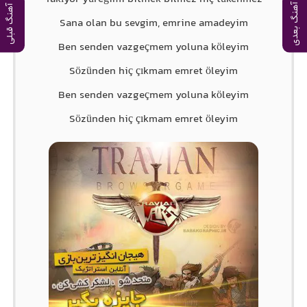
آهنگ بعدی
آهنگ قبلی
Sana olan bu sevgim, emrine amadeyim
Ben senden vazgeçmem yoluna köleyim
Sözünden hiç çıkmam emret öleyim
Ben senden vazgeçmem yoluna köleyim
Sözünden hiç çıkmam emret öleyim