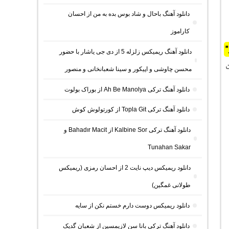
دانلود آهنگ باحال و شاد بوس بده به من از احسان
کاراموز
دانلود آهنگ ریمیکس زلزله 5 از دی جی یاشار با حضور
ت
محسن چاوشی و اپیکور و سینا شعبانخانی و منصور
دانلود آهنگ ترکی Ah Be Manolya از بوراک بولوت
دانلود آهنگ ترکی Topla Git از کورتولوش کوش
دانلود آهنگ ترکی Kalbine Sor از Bahadır Macit و
Tunahan Sakar
دانلود ریمیکس دیپ نایت 2 از احسان رمزی (ریمیکس
طولانی غمگین)
دانلود ریمیکس دوست دارم خستم نکن از سایه
دانلود آهنگ ترکی بانا سن لازیمسین از شعبان گدیک