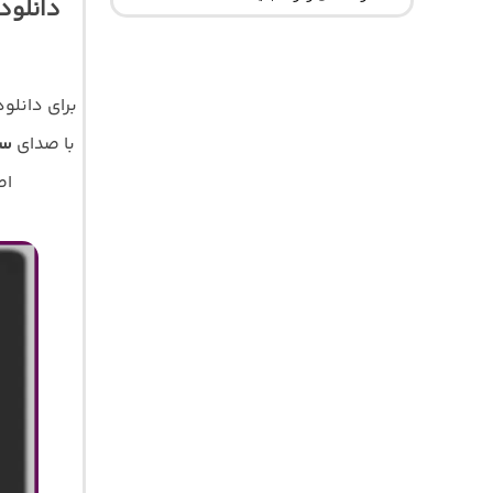
برای دانل
با صدای
سی
اصلی 320 و 128 