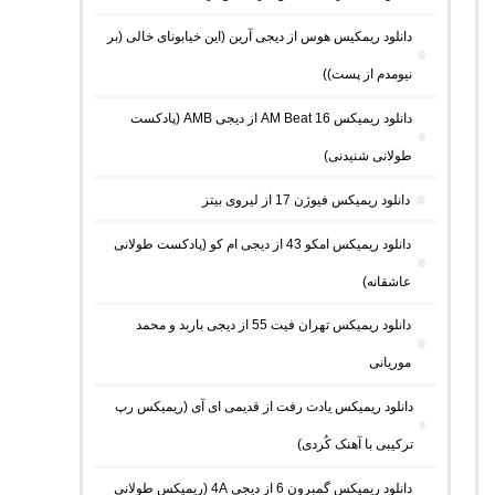
دانلود ریمکیس هوس از دیجی آرین (این خیابونای خالی (بر
نیومدم از پست))
دانلود ریمیکس AM Beat 16 از دیجی AMB (پادکست
طولانی شنیدنی)
دانلود ریمیکس فیوژن 17 از لیروی بیتز
دانلود ریمیکس امکو 43 از دیجی ام کو (پادکست طولانی
عاشقانه)
دانلود ریمیکس تهران فیت 55 از دیجی باربد و محمد
موریانی
دانلود ریمیکس یادت رفت از قدیمی ای آی (ریمیکس رپ
ترکیبی با آهنک کُردی)
دانلود ریمیکس گمبرون 6 از دیجی 4A (ریمیکس طولانی