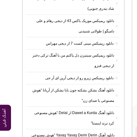
شاد بندری جنوبی)
دانلود ریمیکس موزیک باکس 43 از دیجی رهام و علی
دامیگو | طولانی شنیدنی
دانلود ریمیکس مینی کست 7 از دیجی مهراس
دانلود ریمیکس سیتیزن دل پاکتم من با آهنگ ترکی دختر
از دیجی فنزو
دانلود ریمیکس زیرو رو از دیجی آرین ای آر جی
دانلود آهنگ بشکن بشکنه جون بابا بشکن از آریانا “هوش
مصنوعی با صدای زن”
آهنگ قبلی
دانلود آهنگ Dawet a Kurda از Delal “هوش مصنوعی
کرد ترند اینستا”
دانلود آهنگ Yavaş Yavaş Derin Derin “هوش مصنوعی