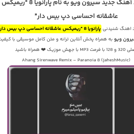
دانلود آهنگ جدید سیرون ویو به نام پارانویا 8 “ریمیکس
عاشقانه احساسی دپ بیس دار”
ود اهنگ شنیدنی
پارانویا 8 “ریمیکس عاشقانه احساسی دپ بیس دار”
رون ویو
به همراه پخش آنلاین ترانه و متن کامل موسیقی با کیفی
با فرمت MP3 با جهش موزیک ❤️ همراه باشید
Ahang Sirenwave Remix – Paranoia 8 (jaheshMusic)