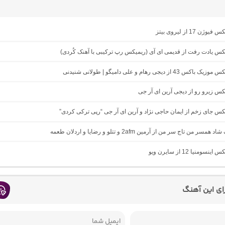
ژن 17 از لیروی بیتز
یکس یادت رفت از قدیمی ای آی (ریمیکس رپ ترکیبی با آهنک کُردی)
43 از دیجی رهام و علی دامیگو | طولانی شنیدنی
یکس زیرو رو از دیجی آرین ای آر جی
یکس جای زخم از ایمان حاجی نژاد و آرین ای آر جی “رپی ترکی کردی”
مسر من تاج سر من از آرمین 2afm و تتلو و رضایا و اردلان طعمه
نسومنیا 12 از سایرن ویو
رای این آهنگ