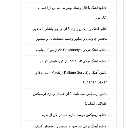
دانلود آهنگ باحال و شاد بوس بده به من از احسان
کاراموز
دانلود آهنگ ریمیکس زلزله 5 از دی جی یاشار با حضور
محسن چاوشی و اپیکور و سینا شعبانخانی و منصور
دانلود آهنگ ترکی Ah Be Manolya از بوراک بولوت
دانلود آهنگ ترکی Topla Git از کورتولوش کوش
دانلود آهنگ ترکی Kalbine Sor از Bahadır Macit و
Tunahan Sakar
دانلود ریمیکس دیپ نایت 2 از احسان رمزی (ریمیکس
طولانی غمگین)
دانلود ریمیکس دوست دارم خستم نکن از سایه
دانلود آهنگ ترکی بانا سن لازیمسین از شعبان گدیک