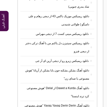
شاد بندری جنوبی)
آهنگ قبلی
دانلود ریمیکس موزیک باکس 43 از دیجی رهام و علی
دامیگو | طولانی شنیدنی
دانلود ریمیکس مینی کست 7 از دیجی مهراس
دانلود ریمیکس سیتیزن دل پاکتم من با آهنگ ترکی دختر
از دیجی فنزو
دانلود ریمیکس زیرو رو از دیجی آرین ای آر جی
دانلود آهنگ بشکن بشکنه جون بابا بشکن از آریانا “هوش
مصنوعی با صدای زن”
دانلود آهنگ Dawet a Kurda از Delal “هوش مصنوعی
کرد ترند اینستا”
دانلود آهنگ Yavaş Yavaş Derin Derin “هوش مصنوعی