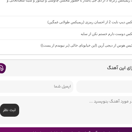
دانلود آهنگ ریمیکس زلزله 5 از دی جی یاشار با حضور محسن چاوشی و اپیکور و سینا شعبانخانی و
از احسان رمزی (ریمیکس طولانی غمگین)
میکس دوست دارم خستم نکن از سایه
کیس هوس از دیجی آرین (این خیابونای خالی (بر نیومدم از پست))
رای این آهنگ
ثبت نظر