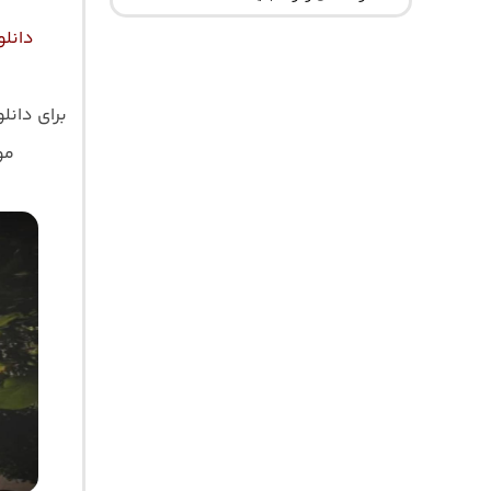
دانلود آهنگ خا
برای دانل
موز