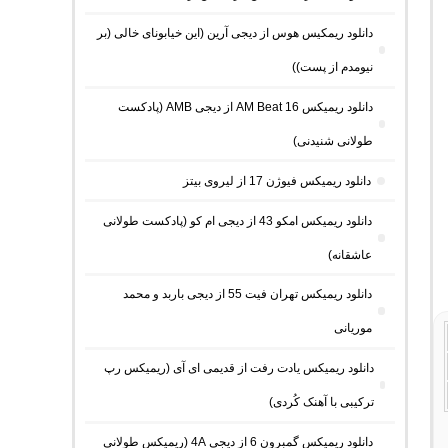
دانلود ریمکیس هوس از دیجی آرین (این خیابونای خالی (بر
نیومدم از پست))
دانلود ریمیکس AM Beat 16 از دیجی AMB (پادکست
طولانی شنیدنی)
دانلود ریمیکس فیوژن 17 از لیروی بیتز
دانلود ریمیکس امکو 43 از دیجی ام کو (پادکست طولانی
عاشقانه)
دانلود ریمیکس تهران فیت 55 از دیجی باربد و محمد
موریانی
دانلود ریمیکس یادت رفت از قدیمی ای آی (ریمیکس رپ
ترکیبی با آهنک کُردی)
دانلود ریمیکس گمبرون 6 از دیجی 4A (ریمیکس طولانی