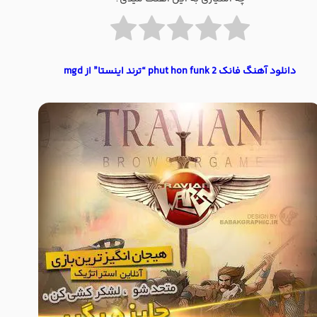
دانلود آهنگ فانک 2 phut hon funk “ترند اینستا” از mgd