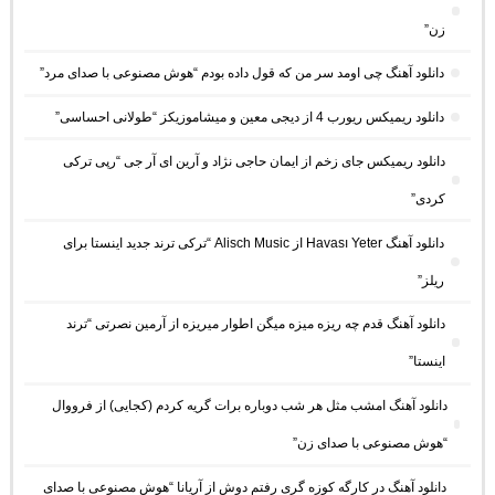
زن”
دانلود آهنگ چی اومد سر من که قول داده بودم “هوش مصنوعی با صدای مرد”
دانلود ریمیکس ریورب 4 از دیجی معین و میشاموزیکز “طولانی احساسی”
دانلود ریمیکس جای زخم از ایمان حاجی نژاد و آرین ای آر جی “رپی ترکی
کردی”
دانلود آهنگ Havası Yeter از Alisch Music “ترکی ترند جدید اینستا برای
ریلز”
دانلود آهنگ ﻗﺪم ﭼﻪ رﻳﺰه ﻣﻴﺰه ﻣﻴﮕﻦ اﻃﻮار ﻣﻴﺮﻳﺰه از آرمین نصرتی “ترند
اینستا”
دانلود آهنگ امشب مثل هر شب دوباره برات گریه کردم (کجایی) از فرووال
“هوش مصنوعی با صدای زن”
دانلود آهنگ در کارگه کوزه گری رفتم دوش از آریانا “هوش مصنوعی با صدای