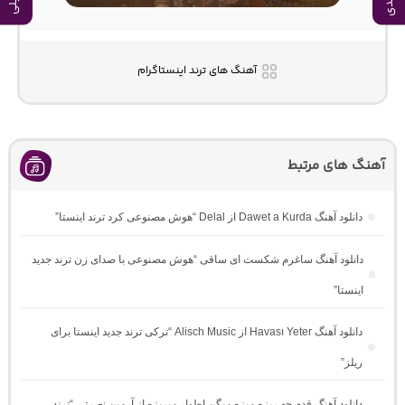
آهنگ های ترند اینستاگرام
آهنگ های مرتبط
دانلود آهنگ Dawet a Kurda از Delal “هوش مصنوعی کرد ترند اینستا”
دانلود آهنگ ساغرم شکست ای ساقی “هوش مصنوعی با صدای زن ترند جدید
اینستا”
دانلود آهنگ Havası Yeter از Alisch Music “ترکی ترند جدید اینستا برای
ریلز”
دانلود آهنگ ﻗﺪم ﭼﻪ رﻳﺰه ﻣﻴﺰه ﻣﻴﮕﻦ اﻃﻮار ﻣﻴﺮﻳﺰه از آرمین نصرتی “ترند