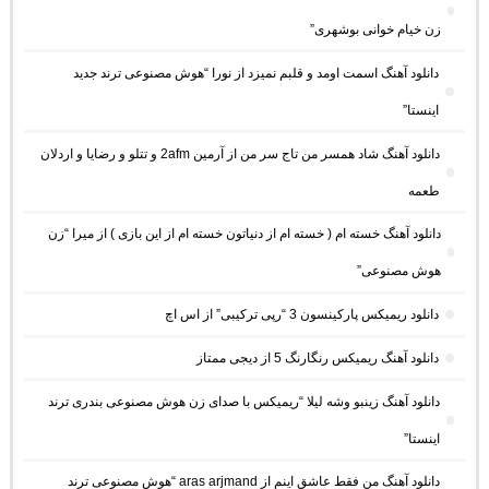
زن خیام خوانی بوشهری”
دانلود آهنگ اسمت اومد و قلبم نمیزد از نورا “هوش مصنوعی ترند جدید
اینستا”
دانلود آهنگ شاد همسر من تاج سر من از آرمین 2afm و تتلو و رضایا و اردلان
طعمه
دانلود آهنگ خسته ام ( خسته ام از دنیاتون خسته ام از این بازی ) از میرا “زن
هوش مصنوعی”
دانلود ریمیکس پارکینسون 3 “رپی ترکیبی” از اس اچ
دانلود آهنگ ریمیکس رنگارنگ 5 از دیجی ممتاز
دانلود آهنگ زینبو وشه لیلا “ریمیکس با صدای زن هوش مصنوعی بندری ترند
اینستا”
دانلود آهنگ من فقط عاشق اینم از aras arjmand “هوش مصنوعی ترند