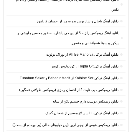
بکس
دانلود آهنگ باحال و شاد بوس بده به من از احسان کاراموز
دانلود آهنگ ریمیکس زلزله 5 از دی جی یاشار با حضور محسن چاوشی و
اپیکور و سینا شعبانخانی و منصور
دانلود آهنگ ترکی Ah Be Manolya از بوراک بولوت
دانلود آهنگ ترکی Topla Git از کورتولوش کوش
دانلود آهنگ ترکی Kalbine Sor از Bahadır Macit و Tunahan Sakar
دانلود ریمیکس دیپ نایت 2 از احسان رمزی (ریمیکس طولانی غمگین)
دانلود ریمیکس دوست دارم خستم نکن از سایه
دانلود آهنگ ترکی بانا سن لازیمسین از شعبان گدیک
دانلود ریمکیس هوس از دیجی آرین (این خیابونای خالی (بر نیومدم از پست))