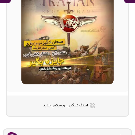
آهنگ غمگین , ریمیکس جدید