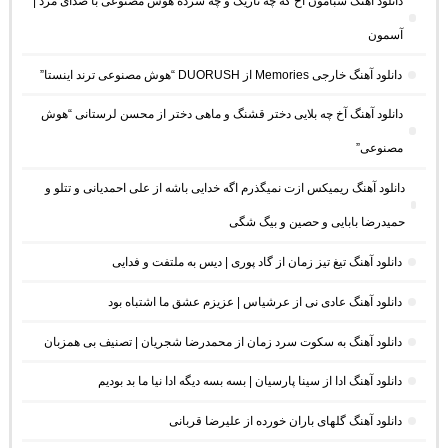
دانلود آهنگ شبامون آخ که چه تاریک و چه سرده هوش مصنوعی با صدای مرد |
آسمون
دانلود آهنگ خارجی Memories از DUORUSH “هوش مصنوعی ترند اینستا”
دانلود آهنگ آخ چه بلایی دختر قشنگ و ماهی دختر از محسن لرستانی “هوش
مصنوعی”
دانلود آهنگ ریمیکس ازت نمیگذرم اگه خدایی باشه از علی احمدیانی و تتلو و
حمیدرضا بابایی و حصین و بیگ شگی
دانلود آهنگ تیغ تیز زمان از گاد پوری | دیس به ملتفت و فدایی
دانلود آهنگ عادی نی از عرشیاس | عزیزم عشق ما اشتباه بود
دانلود آهنگ به سکوت سرد زمان از محمدرضا شجریان | تصنیف بی همزبان
دانلود آهنگ ادا از سینا پارسیان | بسه بسه دیگه ادا نیا ما بد بودیم
دانلود آهنگ گلهای باران خورده از علیرضا قربانی