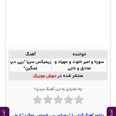
خواننده
آهنگ
سورنا و امیر خلوت و مهیاد و
ریمیکس سرپا “رپی دپ
صادق و ناجی
غمگین”
منتشر شده در
جهش موزیک
چه امتیازی به این آهنگ میدی؟
دانلود آهنگ گدایی 2 “ریمیکس رپی احساسی غمگین” از علی