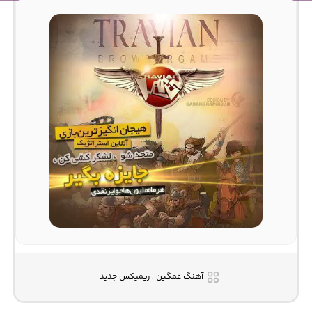
آهنگ غمگین , ریمیکس جدید