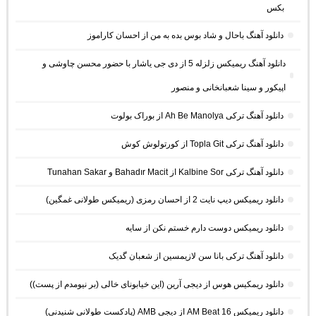
بکس
دانلود آهنگ باحال و شاد بوس بده به من از احسان کاراموز
دانلود آهنگ ریمیکس زلزله 5 از دی جی یاشار با حضور محسن چاوشی و
اپیکور و سینا شعبانخانی و منصور
دانلود آهنگ ترکی Ah Be Manolya از بوراک بولوت
دانلود آهنگ ترکی Topla Git از کورتولوش کوش
دانلود آهنگ ترکی Kalbine Sor از Bahadır Macit و Tunahan Sakar
دانلود ریمیکس دیپ نایت 2 از احسان رمزی (ریمیکس طولانی غمگین)
دانلود ریمیکس دوست دارم خستم نکن از سایه
دانلود آهنگ ترکی بانا سن لازیمسین از شعبان گدیک
دانلود ریمکیس هوس از دیجی آرین (این خیابونای خالی (بر نیومدم از پست))
دانلود ریمیکس AM Beat 16 از دیجی AMB (پادکست طولانی شنیدنی)