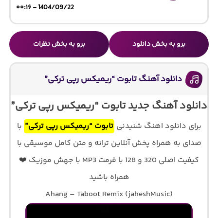
1404/09/22 - ۰۰:۱۶
برو به بخش دانلود
برو به بخش نظرات
دانلود آهنگ تابوت “ریمیکس رپی ترکی”
دانلود آهنگ جدید تابوت “ریمیکس رپی ترکی”
برای دانلود اهنگ شنیدنی
تابوت “ریمیکس رپی ترکی”
با
صدای
به همراه پخش آنلاین ترانه و متن کامل موسیقی با
کیفیت اصلی 320 و 128 با فرمت MP3 با جهش موزیک ❤️
همراه باشید
Ahang – Taboot Remix (jaheshMusic)