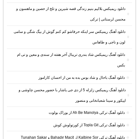
دانلود ریمیکس بلالیم بنیم زندگی قصه شیرین و تلخ از حصین و ماهسون و
محسن لرستانی | ترکی
دانلود آهنگ ریمیکس سر اینکه حرفاشو کم کنم گوش از بیگ شگی و سامی
لون و ناجی و طاهاس
دانلود آهنگ ریمیکس شاد بندری تریبال آخر هفته از سندی و معین و تی ام
بکس
دانلود آهنگ باحال و شاد بوس بده به من از احسان کاراموز
دانلود آهنگ ریمیکس زلزله 5 از دی جی یاشار با حضور محسن چاوشی و
اپیکور و سینا شعبانخانی و منصور
دانلود آهنگ ترکی Ah Be Manolya از بوراک بولوت
دانلود آهنگ ترکی Topla Git از کورتولوش کوش
دانلود آهنگ ترکی Kalbine Sor از Bahadır Macit و Tunahan Sakar