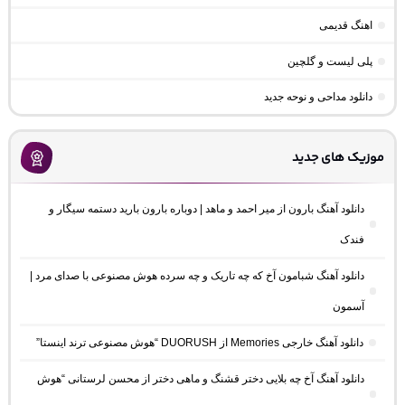
اهنگ قدیمی
پلی لیست و گلچین
دانلود مداحی و نوحه جدید
موزیک های جدید
دانلود آهنگ بارون از میر احمد و ماهد | دوباره بارون بارید دستمه سیگار و
فندک
دانلود آهنگ شبامون آخ که چه تاریک و چه سرده هوش مصنوعی با صدای مرد |
آسمون
دانلود آهنگ خارجی Memories از DUORUSH “هوش مصنوعی ترند اینستا”
دانلود آهنگ آخ چه بلایی دختر قشنگ و ماهی دختر از محسن لرستانی “هوش