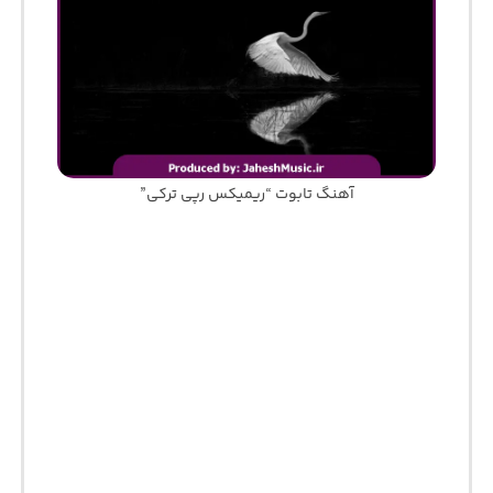
آهنگ تابوت “ریمیکس رپی ترکی”