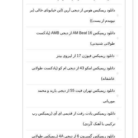
دانلود ریمکیس هوس از دیجی آرین (این خیابونای خالی (بر
نیومدم از پست))
دانلود ریمیکس AM Beat 16 از دیجی AMB (پادکست
طولانی شنیدنی)
دانلود ریمیکس فیوژن 17 از لیروی بیتز
دانلود ریمیکس امکو 43 از دیجی ام کو (پادکست طولانی
عاشقانه)
دانلود ریمیکس تهران فیت 55 از دیجی باربد و محمد
موریانی
دانلود ریمیکس یادت رفت از قدیمی ای آی (ریمیکس رپ
ترکیبی با آهنک کُردی)
دانلود ریمیکس گمبرون 6 از دیجی 4A (ریمیکس طولانی