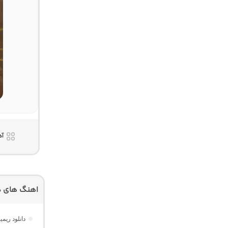
آه
اهنگ های دی
دانلود ری