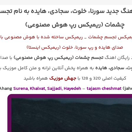
هنگ جدید سورنا، خلوت، سجادی، هایده به نام تجس
چشمات (ریمیکس رپ هوش مصنوعی)
یمیکس تجسم چشمات _ ریمیکس ساخته شده با هوش مصنوعی با
صدای هایده و رپ سورنا، خلوت (ریمیکس اینستا)
د رایگان اهنگ
تجسم چشمات (ریمیکس رپ هوش مصنوعی)
با صدا
وت، سجادی، هایده
به همراه پخش آنلاین ترانه و متن کامل موزیک با
کیفیت اصلی 320 و 128 با
جهش موزیک
همراه باشید
Ahang
Surena, Khalvat, Sajjadi, Hayedeh
–
tajasm cheshmat
(jah