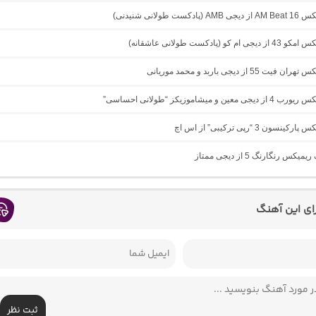
دکست طولانی شنیدنی)
ام کو (پادکست طولانی عاشقانه)
ت 55 از دیجی باربد و محمد موریانی
 معین و میشاموزیکز “طولانی احساسی”
نسون 3 “رپی ترکیبی” از اس اچ
یکس رنگارنگ 5 از دیجی ممتاز
رای این آهنگ
ثبت نظر