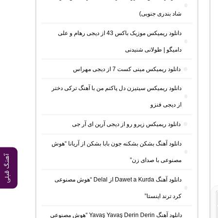
شاد بندری جنوبی)
دانلود ریمیکس موزیک باکس 43 از دیجی رهام و علی
دامیگو | طولانی شنیدنی
دانلود ریمیکس مینی کست 7 از دیجی مهراس
دانلود ریمیکس سیتیزن دل پاکتم من با آهنگ ترکی دختر
از دیجی فنزو
دانلود ریمیکس زیرو رو از دیجی آرین ای آر جی
دانلود آهنگ بشکن بشکنه جون بابا بشکن از آریانا “هوش
آهنگ قبلی
مصنوعی با صدای زن”
دانلود آهنگ Dawet a Kurda از Delal “هوش مصنوعی
کرد ترند اینستا”
دانلود آهنگ Yavaş Yavaş Derin Derin “هوش مصنوعی