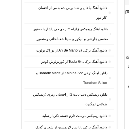
دانلود آهنگ باحال و شاد بوس بده به من از احسان
م
کاراموز
دانلود آهنگ ریمیکس زلزله 5 از دی جی یاشار با حضور
محسن چاوشی و اپیکور و سینا شعبانخانی و منصور
دانلود آهنگ ترکی Ah Be Manolya از بوراک بولوت
ی
دانلود آهنگ ترکی Topla Git از کورتولوش کوش
دانلود آهنگ ترکی Kalbine Sor از Bahadır Macit و
Tunahan Sakar
دانلود ریمیکس دیپ نایت 2 از احسان رمزی (ریمیکس
طولانی غمگین)
دانلود ریمیکس دوست دارم خستم نکن از سایه
دانلود آهنگ ترکی بانا سن لازیمسین از شعبان گدیک