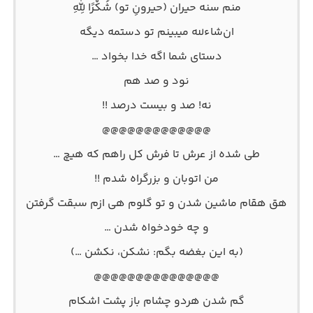
منم سنه حیران (حیرونِ تو) شُكْرًا لِلّٰهِ
ان‌شاءلله میبینم تو دستمه دیگه
دستای شما اگه خدا بخواد …
نود و صد هم
نه! صد و بیست درصد !!
@@@@@@@@@@@@@
طی شده از عرش تا فرش کل راهم که هیچ …
من اتوبان و بزرگراه شدم !!
هق هقام ماشین شدن و تو گلوم هی ازم سبقت گرفتن
و چه خودخواه شدن …
(به این بغضه بگم: نشکن، نکشن …)
@@@@@@@@@@@@@@@
گم شدن هردو چشام باز پشت اشکام