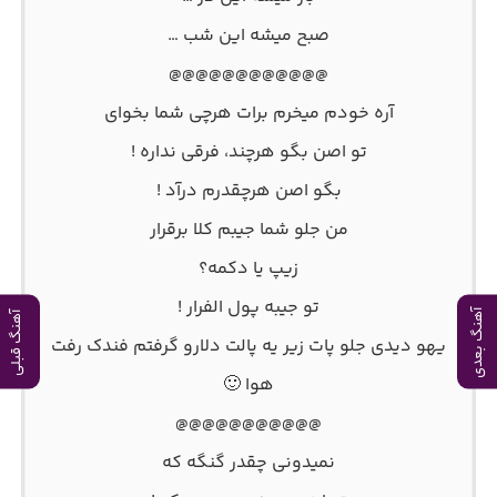
صبح میشه این شب …
@@@@@@@@@@@@
آره خودم میخرم برات هرچی شما بخوای
تو اصن بگو هرچند، فرقی نداره !
بگو اصن هرچقدرم درآد !
من جلو شما جیبم کلا برقرار
زیپ یا دکمه؟
تو جیبه پول الفرار !
آهنگ بعدی
آهنگ قبلی
یهو دیدی جلو پات زیر یه پالت دلارو گرفتم فندک رفت
هوا 🙂
@@@@@@@@@@@
نمیدونی چقدر گنگه که