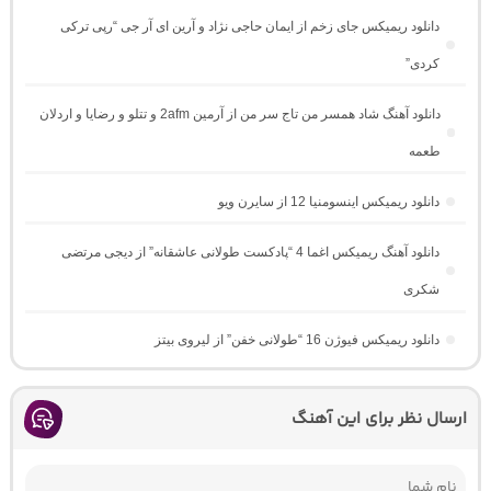
دانلود ریمیکس جای زخم از ایمان حاجی نژاد و آرین ای آر جی “رپی ترکی
کردی”
دانلود آهنگ شاد همسر من تاج سر من از آرمین 2afm و تتلو و رضایا و اردلان
طعمه
دانلود ریمیکس اینسومنیا 12 از سایرن ویو
دانلود آهنگ ریمیکس اغما 4 “پادکست طولانی عاشقانه” از دیجی مرتضی
شکری
دانلود ریمیکس فیوژن 16 “طولانی خفن” از لیروی بیتز
ارسال نظر برای این آهنگ