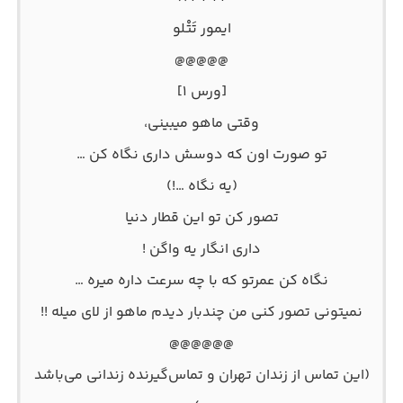
ایمور تَتْلو
@@@@@
[ورس ۱]
وقتی ماهو میبینی،
تو صورت اون که دوسش داری نگاه کن …
(یه نگاه …!)
تصور کن تو این قطار دنیا
داری انگار یه واگن !
نگاه کن عمرتو که با چه سرعت داره میره …
نمیتونی تصور کنی من چندبار دیدم ماهو از لای میله !!
@@@@@@
(این تماس از زندان تهران و تماس‌گیرنده زندانی می‌باشد