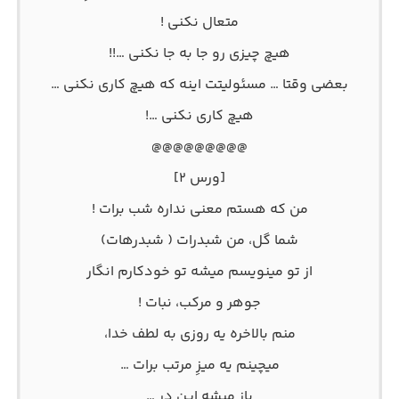
متعال نکنی !
هیچ چیزی رو جا به جا نکنی …!!
بعضی وقتا … مسئولیتت اینه که هیچ کاری نکنی …
هیچ کاری نکنی …!
@@@@@@@@@
[ورس ۲]
من که هستم معنی نداره شب برات !
شما گل، من شبدرات ( شبدرهات)
از تو مینویسم میشه تو خودکارم انگار
جوهر و مرکب، نبات !
منم بالاخره یه روزی به لطف خدا،
میچینم یه میزِ مرتب برات …
باز میشه این در …