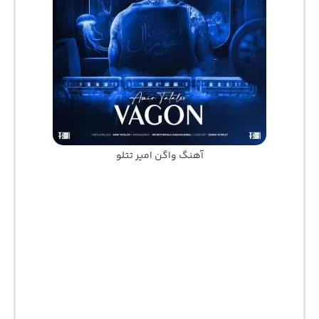
آهنگ واگن امیر تتلو