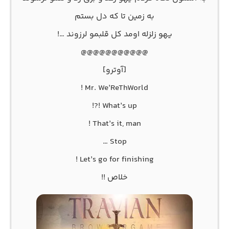
به زمین تا که دل بستم
یهو زلزله اومد کل قلبمو لرزوند …!
@@@@@@@@@@@
[آوترو]
Mr. We’ReThWorld !
What’s up !?!
That’s it, man !
Stop …
Let’s go for finishing !
خلاص !!