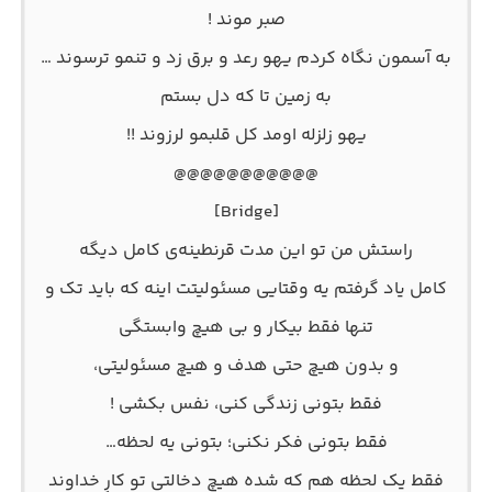
صبر موند !
به آسمون نگاه کردم یهو رعد و برق زد و تنمو ترسوند …
به زمین تا که دل بستم
یهو زلزله اومد کل قلبمو لرزوند !!
@@@@@@@@@@@
[‏Bridge]
راستش من تو این مدت قرنطینه‌ی کامل دیگه
کامل یاد گرفتم یه وقتایی مسئولیتت اینه که باید تک و
تنها فقط بیکار و بی هیچ وابستگی
و بدون هیچ حتی هدف و هیچ مسئولیتی،
فقط بتونی زندگی کنی، نفس بکشی !
فقط بتونی فکر نکنی؛ بتونی یه لحظه…
فقط یک لحظه هم که شده هیچ دخالتی تو کارِ خداوند