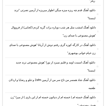
ریلز”
دانلود آهنگ ﻗﺪم ﭼﻪ رﻳﺰه ﻣﻴﺰه ﻣﻴﮕﻦ اﻃﻮار ﻣﻴﺮﻳﺰه از آرمین نصرتی “ترند
اینستا”
دانلود آهنگ امشب مثل هر شب دوباره برات گریه کردم (کجایی) از فرووال
“هوش مصنوعی با صدای زن”
دانلود آهنگ در کارگه کوزه گری رفتم دوش از آریانا “هوش مصنوعی با صدای
زن خیام خوانی بوشهری”
دانلود آهنگ اسمت اومد و قلبم نمیزد از نورا “هوش مصنوعی ترند جدید
اینستا”
دانلود آهنگ شاد همسر من تاج سر من از آرمین 2afm و تتلو و رضایا و اردلان
طعمه
دانلود آهنگ خسته ام ( خسته ام از دنیاتون خسته ام از این بازی ) از میرا “زن
هوش مصنوعی”