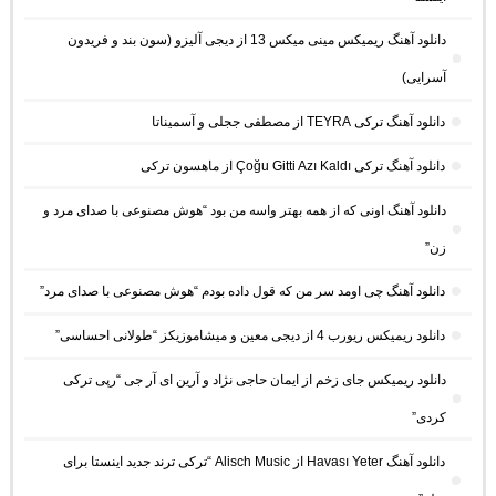
دانلود آهنگ ریمیکس مینی میکس 13 از دیجی آلیزو (سون بند و فریدون
آسرایی)
دانلود آهنگ ترکی TEYRA از مصطفی ججلی و آسمیناتا
دانلود آهنگ ترکی Çoğu Gitti Azı Kaldı از ماهسون ترکی
دانلود آهنگ اونی که از همه بهتر واسه من بود “هوش مصنوعی با صدای مرد و
زن”
دانلود آهنگ چی اومد سر من که قول داده بودم “هوش مصنوعی با صدای مرد”
دانلود ریمیکس ریورب 4 از دیجی معین و میشاموزیکز “طولانی احساسی”
دانلود ریمیکس جای زخم از ایمان حاجی نژاد و آرین ای آر جی “رپی ترکی
کردی”
دانلود آهنگ Havası Yeter از Alisch Music “ترکی ترند جدید اینستا برای