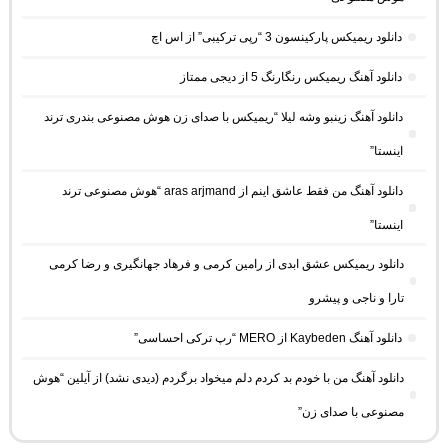
دانلود ریمیکس پارکینسون 3 “رپی ترکیبی” از اس اچ
دانلود آهنگ ریمیکس رنگارنگ 5 از دیجی ممتاز
دانلود آهنگ زینبو وشه لیلا “ریمیکس با صدای زن هوش مصنوعی بندری ترند
اینستا”
دانلود آهنگ من فقط عاشق اینم از aras arjmand “هوش مصنوعی ترند
اینستا”
دانلود ریمیکس عشق ابدی از رامین کرمی و فرهاد جهانگیری و رضا کرمی
تارا و ناجی و پیشرو
دانلود آهنگ Kaybeden از MERO “رپ ترکی احساسی”
دانلود آهنگ من با خودم بد کردم دلم میخواد برگردم (دیدی نشد) از آیلین “هوش
مصنوعی با صدای زن”