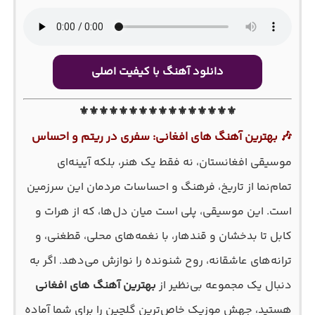
دانلود آهنگ با کیفیت اصلی
⚜️⚜️⚜️⚜️⚜️⚜️⚜️⚜️⚜️⚜️⚜️⚜️⚜️⚜️⚜️⚜️
🎶 بهترین آهنگ های افغانی: سفری در ریتم و احساس
موسیقی افغانستان، نه فقط یک هنر، بلکه آیینه‌ای
تمام‌نما از تاریخ، فرهنگ و احساسات مردمان این سرزمین
است. این موسیقی، پلی است میان دل‌ها، که از هرات و
کابل تا بدخشان و قندهار، با نغمه‌های محلی، قطغنی، و
ترانه‌های عاشقانه، روح شنونده را نوازش می‌دهد. اگر به
دنبال یک مجموعه بی‌نظیر از
بهترین آهنگ های افغانی
هستید، جهش موزیک خاص‌ترین گلچین را برای شما آماده