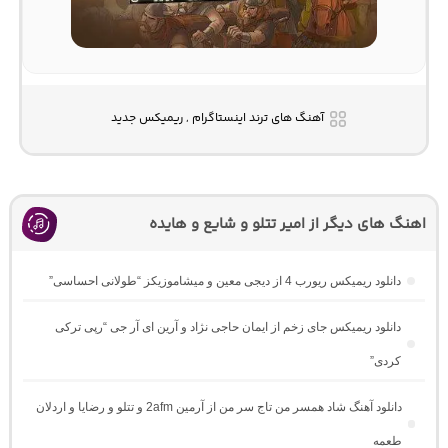
آهنگ های ترند اینستاگرام , ریمیکس جدید
اهنگ های دیگر از امیر تتلو و شایع و هایده
دانلود ریمیکس ریورب 4 از دیجی معین و میشاموزیکز “طولانی احساسی”
دانلود ریمیکس جای زخم از ایمان حاجی نژاد و آرین ای آر جی “رپی ترکی
کردی”
دانلود آهنگ شاد همسر من تاج سر من از آرمین 2afm و تتلو و رضایا و اردلان
طعمه