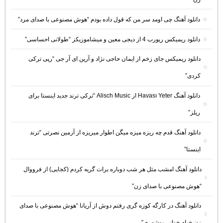
دانلود آهنگ چی اومد سر من که قول داده بودم “هوش مصنوعی با صدای مرد”
دانلود ریمیکس ریورب 4 از دیجی معین و میشاموزیکز “طولانی احساسی”
دانلود ریمیکس جای زخم از ایمان حاجی نژاد و آرین ای آر جی “رپی ترکی
کردی”
دانلود آهنگ Havası Yeter از Alisch Music “ترکی ترند جدید اینستا برای
ریلز”
دانلود آهنگ ﻗﺪم ﭼﻪ رﻳﺰه ﻣﻴﺰه ﻣﻴﮕﻦ اﻃﻮار ﻣﻴﺮﻳﺰه از آرمین نصرتی “ترند
اینستا”
دانلود آهنگ امشب مثل هر شب دوباره برات گریه کردم (کجایی) از فرووال
“هوش مصنوعی با صدای زن”
دانلود آهنگ در کارگه کوزه گری رفتم دوش از آریانا “هوش مصنوعی با صدای
زن خیام خوانی بوشهری”