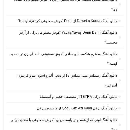
زن”
دانلود آهنگ Dawet a Kurda از Delal “هوش مصنوعی کرد ترند اینستا”
دانلود آهنگ Yavaş Yavaş Derin Derin “هوش مصنوعی ترکی از آرش
محسنی”
دانلود آهنگ ساغرم شکست ای ساقی “هوش مصنوعی با صدای زن ترند جدید
اینستا”
دانلود آهنگ ریمیکس مینی میکس 13 از دیجی آلیزو (سون بند و فریدون
آسرایی)
دانلود آهنگ ترکی TEYRA از مصطفی ججلی و آسمیناتا
دانلود آهنگ ترکی Çoğu Gitti Azı Kaldı از ماهسون ترکی
دانلود آهنگ اونی که از همه بهتر واسه من بود “هوش مصنوعی با صدای مرد و
زن”