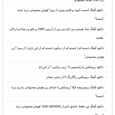
دانلود آهنگ اسمت اومد و قلبم نمیزد از نورا “هوش مصنوعی ترند جدید
اینستا”
دانلود آهنگ شاد همسر من تاج سر من از آرمین 2afm و تتلو و رضایا و اردلان
طعمه
دانلود آهنگ خسته ام ( خسته ام از دنیاتون خسته ام از این بازی ) از میرا “زن
هوش مصنوعی”
دانلود ریمیکس پارکینسون 3 “رپی ترکیبی” از اس اچ
دانلود آهنگ ریمیکس رنگارنگ 5 از دیجی ممتاز
دانلود آهنگ زینبو وشه لیلا “ریمیکس با صدای زن هوش مصنوعی بندری ترند
اینستا”
دانلود آهنگ من فقط عاشق اینم از aras arjmand “هوش مصنوعی ترند
اینستا”