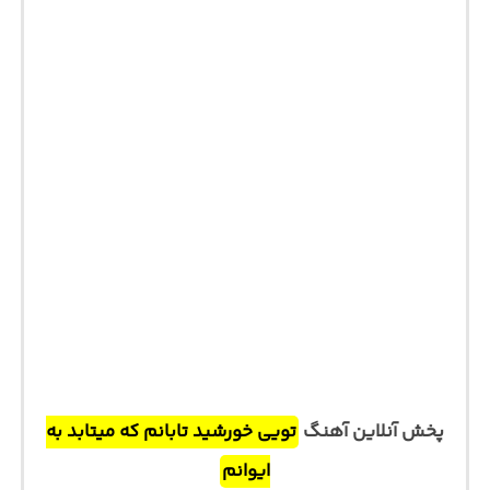
پخش آنلاین آهنگ
تویی خورشید تابانم که میتابد به
ایوانم