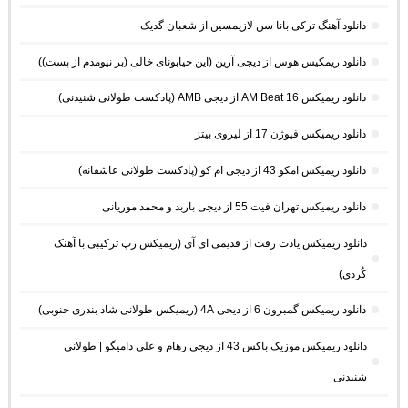
دانلود آهنگ ترکی بانا سن لازیمسین از شعبان گدیک
دانلود ریمکیس هوس از دیجی آرین (این خیابونای خالی (بر نیومدم از پست))
دانلود ریمیکس AM Beat 16 از دیجی AMB (پادکست طولانی شنیدنی)
دانلود ریمیکس فیوژن 17 از لیروی بیتز
دانلود ریمیکس امکو 43 از دیجی ام کو (پادکست طولانی عاشقانه)
دانلود ریمیکس تهران فیت 55 از دیجی باربد و محمد موریانی
دانلود ریمیکس یادت رفت از قدیمی ای آی (ریمیکس رپ ترکیبی با آهنک
کُردی)
دانلود ریمیکس گمبرون 6 از دیجی 4A (ریمیکس طولانی شاد بندری جنوبی)
دانلود ریمیکس موزیک باکس 43 از دیجی رهام و علی دامیگو | طولانی
شنیدنی