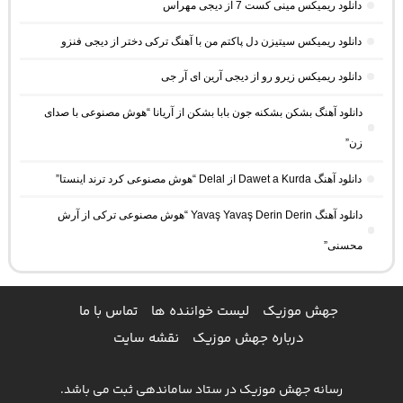
دانلود ریمیکس مینی کست 7 از دیجی مهراس
دانلود ریمیکس سیتیزن دل پاکتم من با آهنگ ترکی دختر از دیجی فنزو
دانلود ریمیکس زیرو رو از دیجی آرین ای آر جی
دانلود آهنگ بشکن بشکنه جون بابا بشکن از آریانا “هوش مصنوعی با صدای
زن”
دانلود آهنگ Dawet a Kurda از Delal “هوش مصنوعی کرد ترند اینستا”
دانلود آهنگ Yavaş Yavaş Derin Derin “هوش مصنوعی ترکی از آرش
محسنی”
جهش موزیک
لیست خواننده ها
تماس با ما
درباره جهش موزیک
نقشه سایت
رسانه جهش موزیک در ستاد ساماندهی ثبت می باشد.