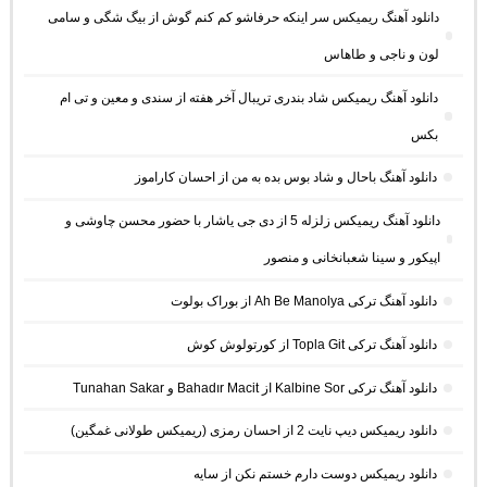
دانلود آهنگ ریمیکس سر اینکه حرفاشو کم کنم گوش از بیگ شگی و سامی
لون و ناجی و طاهاس
دانلود آهنگ ریمیکس شاد بندری تریبال آخر هفته از سندی و معین و تی ام
بکس
دانلود آهنگ باحال و شاد بوس بده به من از احسان کاراموز
دانلود آهنگ ریمیکس زلزله 5 از دی جی یاشار با حضور محسن چاوشی و
اپیکور و سینا شعبانخانی و منصور
دانلود آهنگ ترکی Ah Be Manolya از بوراک بولوت
دانلود آهنگ ترکی Topla Git از کورتولوش کوش
دانلود آهنگ ترکی Kalbine Sor از Bahadır Macit و Tunahan Sakar
دانلود ریمیکس دیپ نایت 2 از احسان رمزی (ریمیکس طولانی غمگین)
دانلود ریمیکس دوست دارم خستم نکن از سایه