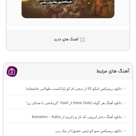
آهنگ های جدید
آهنگ های مرتبط
دانلود ریمیکس امکو 43 از دیجی ام کو (پادکست طولانی عاشقانه)
دانلود آهنگ هر گوله (Here Gule) از Asell “کرمانجی با صدای زن”
دانلود آهنگ دختر ایرونی که ناز و دلبری از themehro – KaKa
دانلود ریمیکس سو لاو (پس عشق) از تیک رپ