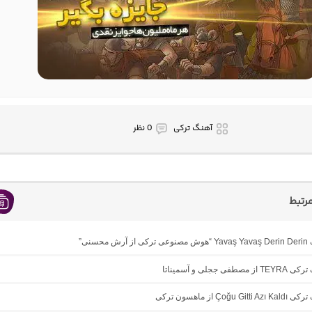
آهنگ ترکی
0 نظر
رتبط
 محسنی”
طفی ججلی و آسمیناتا
Çoğu G از ماهسون ترکی