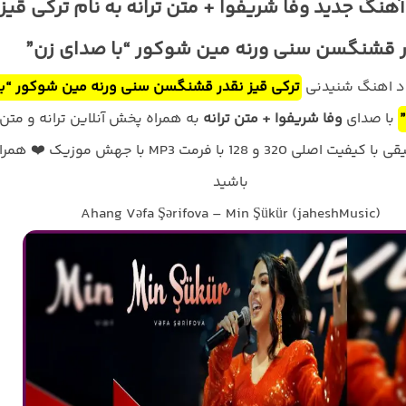
آهنگ جدید وفا شریفوا + متن ترانه به نام ترکی قیز
 قشنگسن سنی ورنه مین شوکور “با صدای زن”
ود اهنگ شنیدنی
ترکی قیز نقدر قشنگسن سنی ورنه مین شوکور “با
با صدای
وفا شریفوا + متن ترانه
به همراه پخش آنلاین ترانه و متن
کامل موسیقی با کیفیت اصلی 320 و 128 با فرمت MP3 با جهش موزیک ❤️ ه
باشید
Ahang Vəfa Şərifova – Min Şükür (jaheshMusic)