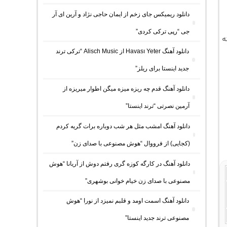
دانلود ریمیکس جای زخم از ایمان حاجی نژاد و آرین ای آر
جی “رپی ترکی کردی”
ه
دانلود آهنگ Havası Yeter از Alisch Music “ترکی ترند
جدید اینستا برای ریلز”
دانلود آهنگ ﻗﺪم ﭼﻪ رﻳﺰه ﻣﻴﺰه ﻣﻴﮕﻦ اﻃﻮار ﻣﻴﺮﻳﺰه از
آرمین نصرتی “ترند اینستا”
دانلود آهنگ امشب مثل هر شب دوباره برات گریه کردم
(کجایی) از فرووال “هوش مصنوعی با صدای زن”
دانلود آهنگ در کارگه کوزه گری رفتم دوش از آریانا “هوش
مصنوعی با صدای زن خیام خوانی بوشهری”
دانلود آهنگ اسمت اومد و قلبم نمیزد از نورا “هوش
مصنوعی ترند جدید اینستا”