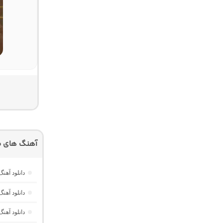
آهنگ های م
دانلود آهنگ Yavaş Yavaş Derin Derin “هوش مصنوعی ترکی از آرش
دانلود آهنگ ترکی TEYRA از مص
دانلود آهنگ ترکی itti Azı Kaldı