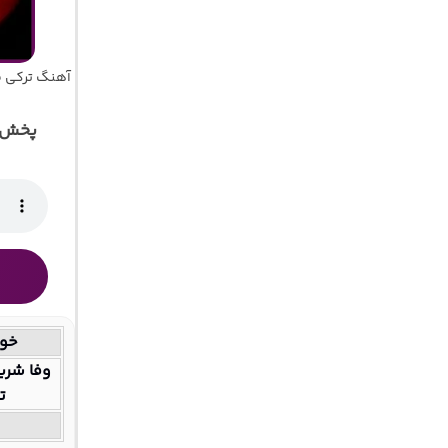
آهنگ ترکی ق
پخش آ
خوا
وفا شری
تر