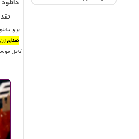
دانلود 
نقدر
برای دانل
صدای زن”