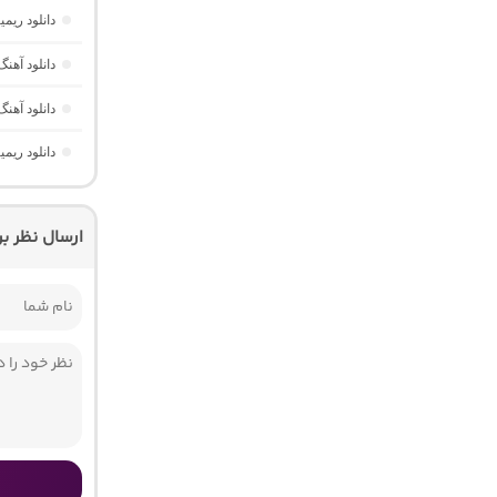
دانلود ریم
دانلود آهنگ Havası Yeter از Alisch Music “ترکی ترند جدید اینستا برا
دانلود آهنگ Kaybeden از MERO “رپ ترکی احس
دانلود ریم
ارسال نظر ب