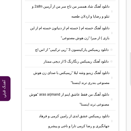
دانلود آهنگ شاد همسر من تاج سر من از آرمین 2afm و
تتلو و رضایا و اردلان طعمه
دانلود آهنگ خسته ام ( خسته ام از دنیاتون خسته ام از این
بازی ) از میرا “زن هوش مصنوعی”
دانلود ریمیکس پارکینسون 3 “رپی ترکیبی” از اس اچ
دانلود آهنگ ریمیکس رنگارنگ 5 از دیجی ممتاز
دانلود آهنگ زینبو وشه لیلا “ریمیکس با صدای زن هوش
آهنگ قبلی
مصنوعی بندری ترند اینستا”
دانلود آهنگ من فقط عاشق اینم از aras arjmand “هوش
مصنوعی ترند اینستا”
دانلود ریمیکس عشق ابدی از رامین کرمی و فرهاد
جهانگیری و رضا کرمی تارا و ناجی و پیشرو