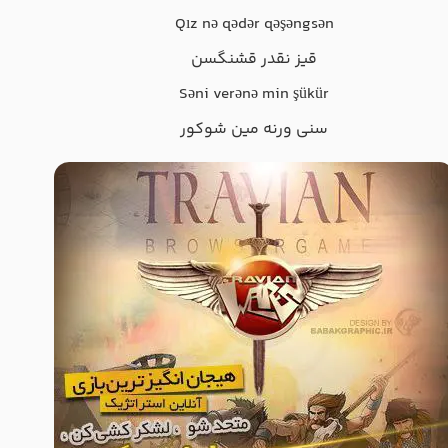
Qız nə qədər qəşəngsən
قیز نقدر قشنگسن
Səni verənə min şükür
سنی ورنه مین شوکور