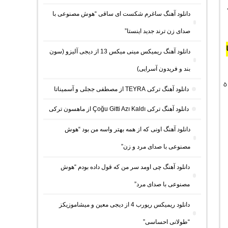
دانلود آهنگ ساغرم شکست ای ساقی “هوش مصنوعی با
صدای زن ترند جدید اینستا”
دانلود آهنگ ریمیکس مینی میکس 13 از دیجی آلیزو (سون
بند و فریدون آسرایی)
مراه
دانلود آهنگ ترکی TEYRA از مصطفی ججلی و آسمیناتا
دانلود آهنگ ترکی Çoğu Gitti Azı Kaldı از ماهسون ترکی
دانلود آهنگ اونی که از همه بهتر واسه من بود “هوش
مصنوعی با صدای مرد و زن”
دانلود آهنگ چی اومد سر من که قول داده بودم “هوش
مصنوعی با صدای مرد”
دانلود ریمیکس ریورب 4 از دیجی معین و میشاموزیکز
“طولانی احساسی”