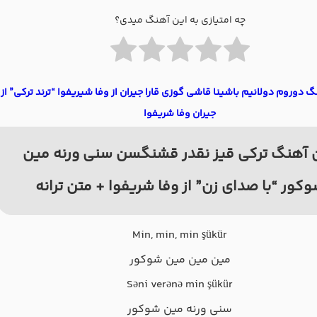
چه امتیازی به این آهنگ میدی؟
گ دوروم دولانیم باشینا قاشی گوزی قارا جیران از وفا شیریفوا “ترند ترکی” از
جیران وفا شریفوا
 آهنگ ترکی قیز نقدر قشنگسن سنی ورنه مین
کور “با صدای زن” از وفا شریفوا + متن ترانه
Min, min, min şükür
مین مین مین شوکور
Səni verənə min şükür
سنی ورنه مین شوکور