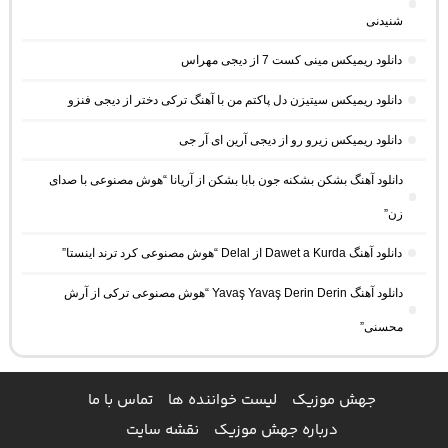
شنیدنی
دانلود ریمیکس مینی کست 7 از دیجی مهراس
دانلود ریمیکس سیتیزن دل پاکتم من با آهنگ ترکی دختر از دیجی فنزو
دانلود ریمیکس زیرو رو از دیجی آرین ای آر جی
دانلود آهنگ بشکن بشکنه جون بابا بشکن از آریانا “هوش مصنوعی با صدای
زن”
دانلود آهنگ Dawet a Kurda از Delal “هوش مصنوعی کرد ترند اینستا”
دانلود آهنگ Yavaş Yavaş Derin Derin “هوش مصنوعی ترکی از آرش
محسنی”
جهش موزیک
لیست خواننده ها
تماس با ما
درباره جهش موزیک
نقشه سایت