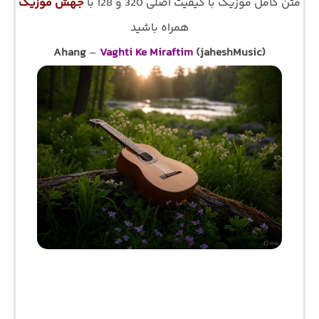
متن کامل موزیک با کیفیت اصلی 320 و 128 با
جهش موزیک
همراه باشید
Ahang
–
Vaghti Ke Miraftim
(jaheshMusic)