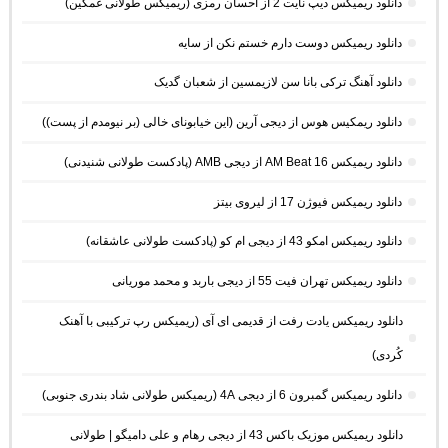
دانلود ریمیکس دیپ نایت 2 از احسان رمزی (ریمیکس طولانی غمگین)
دانلود ریمیکس دوست دارم خستم نکن از سایه
دانلود آهنگ ترکی بانا سن لازیمسین از شعبان گدیک
دانلود ریمکیس هوس از دیجی آرین (این خیابونای خالی (بر نیومدم از پست))
دانلود ریمیکس AM Beat 16 از دیجی AMB (پادکست طولانی شنیدنی)
دانلود ریمیکس فیوژن 17 از لیروی بیتز
دانلود ریمیکس امکو 43 از دیجی ام کو (پادکست طولانی عاشقانه)
دانلود ریمیکس تهران فیت 55 از دیجی باربد و محمد موریانی
دانلود ریمیکس یادت رفت از قدیمی ای آی (ریمیکس رپ ترکیبی با آهنک
کُردی)
دانلود ریمیکس گمبرون 6 از دیجی 4A (ریمیکس طولانی شاد بندری جنوبی)
دانلود ریمیکس موزیک باکس 43 از دیجی رهام و علی دامیگو | طولانی