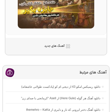
آهنگ های جدید
آهنگ های مرتبط
دانلود ریمیکس امکو 43 از دیجی ام کو (پادکست طولانی عاشقانه)
دانلود آهنگ هر گوله (Here Gule) از Asell “کرمانجی با صدای زن”
دانلود آهنگ دختر ایرونی که ناز و دلبری از themehro – KaKa