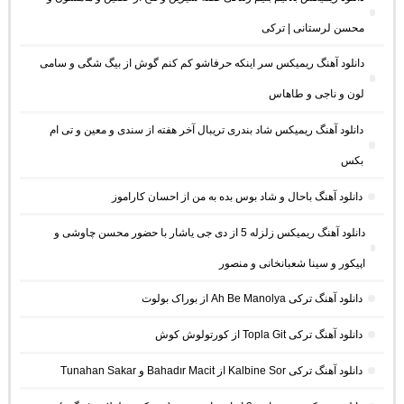
محسن لرستانی | ترکی
دانلود آهنگ ریمیکس سر اینکه حرفاشو کم کنم گوش از بیگ شگی و سامی
لون و ناجی و طاهاس
دانلود آهنگ ریمیکس شاد بندری تریبال آخر هفته از سندی و معین و تی ام
بکس
دانلود آهنگ باحال و شاد بوس بده به من از احسان کاراموز
دانلود آهنگ ریمیکس زلزله 5 از دی جی یاشار با حضور محسن چاوشی و
اپیکور و سینا شعبانخانی و منصور
دانلود آهنگ ترکی Ah Be Manolya از بوراک بولوت
دانلود آهنگ ترکی Topla Git از کورتولوش کوش
دانلود آهنگ ترکی Kalbine Sor از Bahadır Macit و Tunahan Sakar