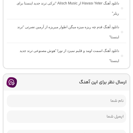
دانلود آهنگ Havası Yeter از Alisch Music “ترکی ترند جدید اینستا برای
ریلز”
دانلود آهنگ ﻗﺪم ﭼﻪ رﻳﺰه ﻣﻴﺰه ﻣﻴﮕﻦ اﻃﻮار ﻣﻴﺮﻳﺰه از آرمین نصرتی “ترند
اینستا”
دانلود آهنگ اسمت اومد و قلبم نمیزد از نورا “هوش مصنوعی ترند جدید
اینستا”
ارسال نظر برای این آهنگ