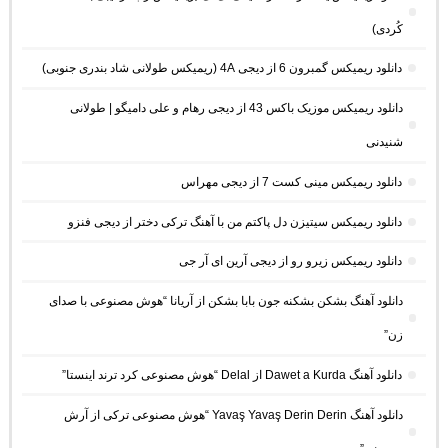
کُردی)
دانلود ریمیکس گمبرون 6 از دیجی 4A (ریمیکس طولانی شاد بندری جنوبی)
دانلود ریمیکس موزیک باکس 43 از دیجی رهام و علی دامیگو | طولانی
شنیدنی
دانلود ریمیکس مینی کست 7 از دیجی مهراس
دانلود ریمیکس سیتیزن دل پاکتم من با آهنگ ترکی دختر از دیجی فنزو
دانلود ریمیکس زیرو رو از دیجی آرین ای آر جی
دانلود آهنگ بشکن بشکنه جون بابا بشکن از آریانا “هوش مصنوعی با صدای
زن”
دانلود آهنگ Dawet a Kurda از Delal “هوش مصنوعی کرد ترند اینستا”
دانلود آهنگ Yavaş Yavaş Derin Derin “هوش مصنوعی ترکی از آرش