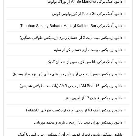
دانلود آهنگ ترکی Ah Be Manolya از بوراک بولوت
دانلود آهنگ ترکی Topla Git از کورتولوش کوش
دانلود آهنگ ترکی Kalbine Sor از Bahadır Macit و Tunahan Sakar
دانلود ریمیکس دیپ نایت 2 از احسان رمزی (ریمیکس طولانی غمگین)
دانلود ریمیکس دوست دارم خستم نکن از سایه
دانلود آهنگ ترکی بانا سن لازیمسین از شعبان گدیک
دانلود ریمکیس هوس از دیجی آرین (این خیابونای خالی (بر نیومدم از پست))
دانلود ریمیکس AM Beat 16 از دیجی AMB (پادکست طولانی شنیدنی)
دانلود ریمیکس فیوژن 17 از لیروی بیتز
دانلود ریمیکس امکو 43 از دیجی ام کو (پادکست طولانی عاشقانه)
دانلود ریمیکس تهران فیت 55 از دیجی باربد و محمد موریانی
دانلود ریمیکس یادت رفت از قدیمی ای آی (ریمیکس رپ ترکیبی با آهنک