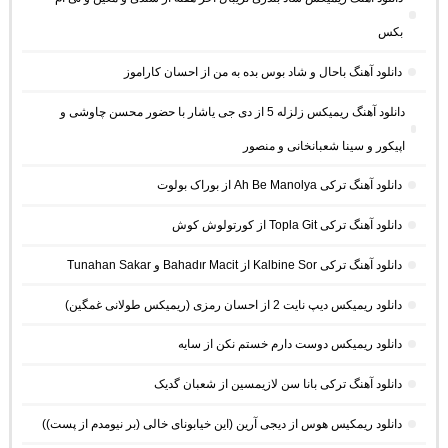
بکس
دانلود آهنگ باحال و شاد بوس بده به من از احسان کاراموز
دانلود آهنگ ریمیکس زلزله 5 از دی جی یاشار با حضور محسن چاوشی و
اپیکور و سینا شعبانخانی و منصور
دانلود آهنگ ترکی Ah Be Manolya از بوراک بولوت
دانلود آهنگ ترکی Topla Git از کورتولوش کوش
دانلود آهنگ ترکی Kalbine Sor از Bahadır Macit و Tunahan Sakar
دانلود ریمیکس دیپ نایت 2 از احسان رمزی (ریمیکس طولانی غمگین)
دانلود ریمیکس دوست دارم خستم نکن از سایه
دانلود آهنگ ترکی بانا سن لازیمسین از شعبان گدیک
دانلود ریمکیس هوس از دیجی آرین (این خیابونای خالی (بر نیومدم از پست))