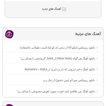
آهنگ های جدید
آهنگ های مرتبط
دانلود ریمیکس امکو 43 از دیجی ام کو (پادکست طولانی عاشقانه)
دانلود آهنگ هر گوله (Here Gule) از Asell “کرمانجی با صدای زن”
دانلود آهنگ دختر ایرونی که ناز و دلبری از themehro – KaKa
دانلود ریمیکس سو لاو (پس عشق) از تیک رپ
دانلود آهنگ من طاقتم کمه خودت بمون “هوش مصنوعی با صدای زن”