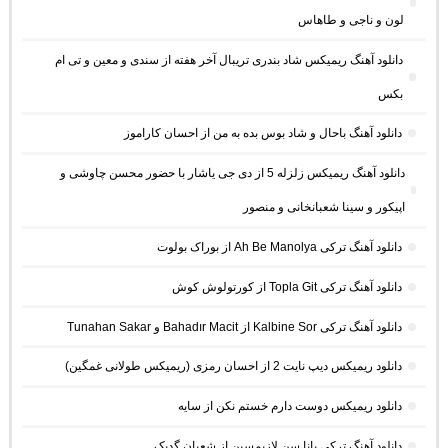
لون و ناجی و طاهاس
دانلود آهنگ ریمیکس شاد بندری تریبال آخر هفته از سندی و معین و تی ام
بکس
دانلود آهنگ باحال و شاد بوس بده به من از احسان کاراموز
دانلود آهنگ ریمیکس زلزله 5 از دی جی یاشار با حضور محسن چاوشی و
اپیکور و سینا شعبانخانی و منصور
دانلود آهنگ ترکی Ah Be Manolya از بوراک بولوت
دانلود آهنگ ترکی Topla Git از کورتولوش کوش
دانلود آهنگ ترکی Kalbine Sor از Bahadır Macit و Tunahan Sakar
دانلود ریمیکس دیپ نایت 2 از احسان رمزی (ریمیکس طولانی غمگین)
دانلود ریمیکس دوست دارم خستم نکن از سایه
دانلود آهنگ ترکی بانا سن لازیمسین از شعبان گدیک