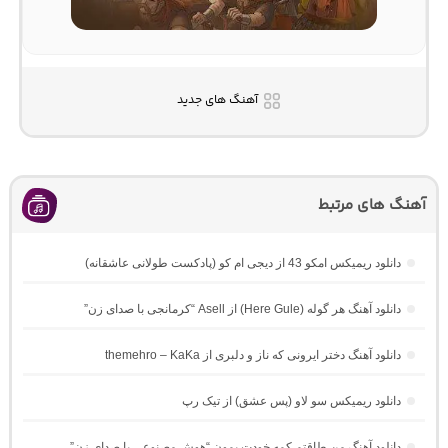
آهنگ های جدید
آهنگ های مرتبط
دانلود ریمیکس امکو 43 از دیجی ام کو (پادکست طولانی عاشقانه)
دانلود آهنگ هر گوله (Here Gule) از Asell “کرمانجی با صدای زن”
دانلود آهنگ دختر ایرونی که ناز و دلبری از themehro – KaKa
دانلود ریمیکس سو لاو (پس عشق) از تیک رپ
دانلود آهنگ من طاقتم کمه خودت بمون “هوش مصنوعی با صدای زن”