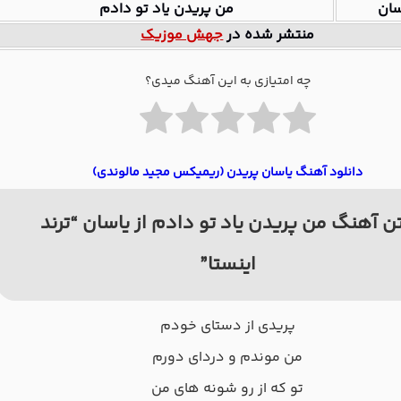
سان
ﻣﻦ ﭘﺮﻳﺪن ﻳﺎد ﺗﻮ دادم
منتشر شده در
جهش موزیک
چه امتیازی به این آهنگ میدی؟
دانلود آهنگ یاسان پریدن (ریمیکس مجید مالوندی)
ن آهنگ ﻣﻦ ﭘﺮﻳﺪن ﻳﺎد ﺗﻮ دادم از یاسان “ترند
اینستا”
ﭘﺮﻳﺪی از دﺳﺘﺎی ﺧﻮدم
ﻣﻦ ﻣﻮﻧﺪم و دردای دورم
ﺗﻮ ﻛﻪ از رو ﺷﻮﻧﻪ ﻫﺎی ﻣﻦ