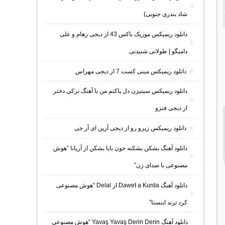
شاد بندری جنوبی)
دانلود ریمیکس موزیک باکس 43 از دیجی رهام و علی
دامیگو | طولانی شنیدنی
دانلود ریمیکس مینی کست 7 از دیجی مهراس
دانلود ریمیکس سیتیزن دل پاکتم من با آهنگ ترکی دختر
از دیجی فنزو
دانلود ریمیکس زیرو رو از دیجی آرین ای آر جی
دانلود آهنگ بشکن بشکنه جون بابا بشکن از آریانا “هوش
مصنوعی با صدای زن”
دانلود آهنگ Dawet a Kurda از Delal “هوش مصنوعی
کرد ترند اینستا”
دانلود آهنگ Yavaş Yavaş Derin Derin “هوش مصنوعی