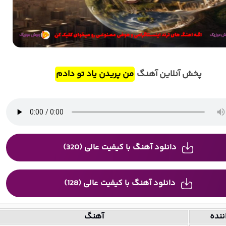
پخش آنلاین آهنگ
ﻣﻦ ﭘﺮﻳﺪن ﻳﺎد ﺗﻮ دادم
دانلود آهنگ با کیفیت عالی (320)
دانلود آهنگ با کیفیت عالی (128)
ننده
آهنگ