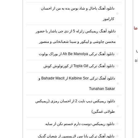
دانلود آهنگ باحال و شاد بوس بده به من از احسان
کاراموز
ﺎ
دانلود آهنگ ریمیکس زلزله 5 از دی جی یاشار با حضور
محسن چاوشی و اپیکور و سینا شعبانخانی و منصور
دانلود آهنگ ترکی Ah Be Manolya از بوراک بولوت
ه
دانلود آهنگ ترکی Topla Git از کورتولوش کوش
دانلود آهنگ ترکی Kalbine Sor از Bahadır Macit و
Tunahan Sakar
دانلود ریمیکس دیپ نایت 2 از احسان رمزی (ریمیکس
طولانی غمگین)
دانلود ریمیکس دوست دارم خستم نکن از سایه
دانلود آهنگ ترکی بانا سن لازیمسین از شعبان گدیک