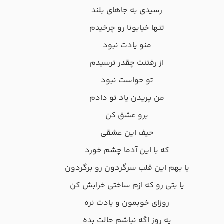
رﺳﻴﺪی ﺑﻪ ﺟﺎﻫﺎی ﺑﻠﻨﺪ
ﺗﻨﻬﺎ ﺧﻴﺎﺑﻮﻧﺎ رو ﭼﺮﺧﻴﺪم
ﻣﻨﻮ ﻳﺎدت ﻧﺒﻮد
از رﻓﺘﻨﺖ ﭼﻘﺪر ﺗﺮﺳﻴﺪم
ﺗﻮ ﺣﻮاﺳﺖ ﻧﺒﻮد
ﻣﻦ ﭘﺮﻳﺪن ﻳﺎد ﺗﻮ دادم
ﺑﺮو ﻋﺸﻖ ﻛﻦ
ﺣﻴﻒ اﻳﻦ ﻋﺸﻘﻰ
ﻛﻪ ﺑﺎ اﻳﻦ آدﻣﺎ ﭼﺸﻢ ﺧﻮرد
ﻳﺎ ﺑﻬﻢ اﻳﻦ ﻗﻠﺐ ﺳﺮﮔﺮدون رو ﺑﺮﮔﺮدون
ﻳﺎ ﺑﺘﻰ رو ﻛﻪ ازم ﺳﺎﺧﺘﻰ ﺧﺮاﺑﺶ ﻛﻦ
روزای ﺧﻮﺑﻤﻮن و ﻳﺎدت ﻧﺮه
ﻳﻪ روز اﮔﻪ ﻧﺒﺎﺷﻢ ﺣﺎﻟﺖ ﺑﺪه