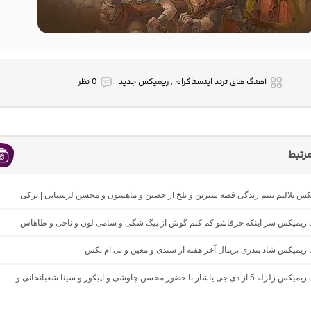
آهنگ های ترند اینستاگرام , ریمیکس جدید
0 نظر
رتبط
یکس بلالیم بنیم زندگی قصه شیرین و تلخ از حصین و ماهسون و محسن لرستانی | ترکی
نگ ریمیکس سر اینکه حرفاشو کم کنم گوش از بیگ شگی و سامی لون و ناجی و طاهاس
گ ریمیکس شاد بندری تریبال آخر هفته از سندی و معین و تی ام بکس
دانلود آهنگ ریمیکس زلزله 5 از دی جی یاشار با حضور محسن چاوشی و اپیکور و سینا شعبانخانی و