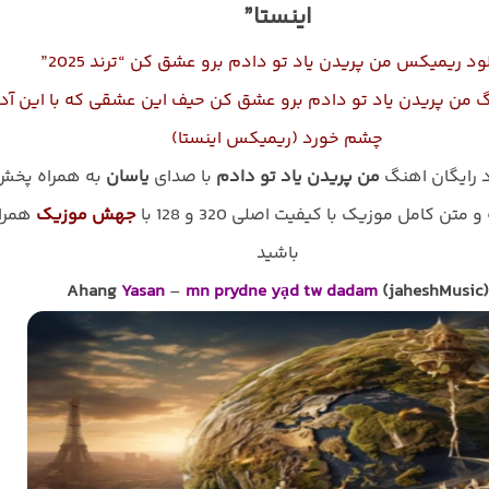
اینستا”
ود ریمیکس ﻣﻦ ﭘﺮﻳﺪن ﻳﺎد ﺗﻮ دادم ﺑﺮو ﻋﺸﻖ ﻛﻦ “ترند 2025”
گ ﻣﻦ ﭘﺮﻳﺪن ﻳﺎد ﺗﻮ دادم ﺑﺮو ﻋﺸﻖ ﻛﻦ ﺣﻴﻒ اﻳﻦ ﻋﺸﻘﻰ ﻛﻪ ﺑﺎ اﻳﻦ آدﻣ
ﭼﺸﻢ ﺧﻮرد (ریمیکس اینستا)
د رایگان اهنگ
ﻣﻦ ﭘﺮﻳﺪن ﻳﺎد ﺗﻮ دادم
با صدای
یاسان
به همراه پخش
و متن کامل موزیک با کیفیت اصلی 320 و 128 با
جهش موزیک
همرا
باشید
Ahang
Yasan
–
mn prydne yạd tw dadam
(jaheshMusic)