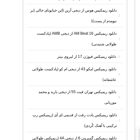
دانلود ریمکیس هوس از دیجی آرین (این خیابونای خالی (بر
نیومدم از پست))
دانلود ریمیکس AM Beat 16 از دیجی AMB (پادکست
طولانی شنیدنی)
دانلود ریمیکس فیوژن 17 از لیروی بیتز
دانلود ریمیکس امکو 43 از دیجی ام کو (پادکست طولانی
عاشقانه)
دانلود ریمیکس تهران فیت 55 از دیجی باربد و محمد
موریانی
دانلود ریمیکس یادت رفت از قدیمی ای آی (ریمیکس رپ
ترکیبی با آهنک کُردی)
دانلود ریمیکس گمبرون 6 از دیجی 4A (ریمیکس طولانی