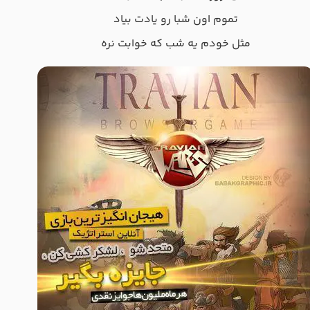
ﺗﻤﻮم اون ﺷﺒﺎ رو ﻳﺎدت ﺑﻴﺎد
ﻣﺜﻞ ﺧﻮدم ﻳﻪ ﺷﺐ ﻛﻪ ﺧﻮاﺑﺖ ﻧﺮه