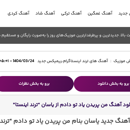
جدید
آهنگ غمگین
آهنگ ترکی
آهنگ شاد
آهنگ کردی
الا. جدیدترین و پرطرفدارترین موزیک‌های روز را به‌صورت رایگان و مستقیم د
 موزیک
آهنگ های ترند اینستاگرام
،
ریمیکس جدید
1404/03/24 - ۰۵:۰۱
برو به بخش دانلود
برو به بخش نظرات
ود آهنگ ﻣﻦ ﭘﺮﻳﺪن ﻳﺎد ﺗﻮ دادم از یاسان “ترند اینستا”
آهنگ جدید یاسان بنام ﻣﻦ ﭘﺮﻳﺪن ﻳﺎد ﺗﻮ دادم “ترند