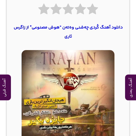
دانلود آهنگ کُردی چەشنی وەتەن “هوش مصنوعی” از زاگرس
ئاری
آهنگ بعدی
آهنگ قبلی