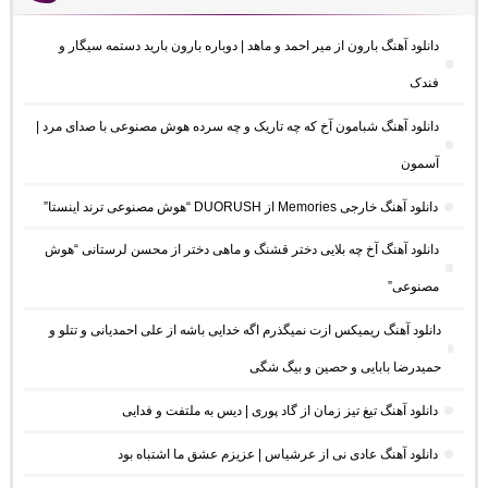
دانلود آهنگ بارون از میر احمد و ماهد | دوباره بارون بارید دستمه سیگار و
فندک
دانلود آهنگ شبامون آخ که چه تاریک و چه سرده هوش مصنوعی با صدای مرد |
آسمون
دانلود آهنگ خارجی Memories از DUORUSH “هوش مصنوعی ترند اینستا”
دانلود آهنگ آخ چه بلایی دختر قشنگ و ماهی دختر از محسن لرستانی “هوش
مصنوعی”
دانلود آهنگ ریمیکس ازت نمیگذرم اگه خدایی باشه از علی احمدیانی و تتلو و
حمیدرضا بابایی و حصین و بیگ شگی
دانلود آهنگ تیغ تیز زمان از گاد پوری | دیس به ملتفت و فدایی
دانلود آهنگ عادی نی از عرشیاس | عزیزم عشق ما اشتباه بود