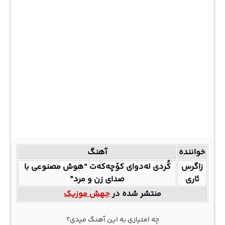
خواننده
آهنگ
زاگرس
کُردی لەدوای کۆچەکەت “هوش مصنوعی با
ئاری
صدای زن و مرد”
منتشر شده در
جهش موزیک
چه امتیازی به این آهنگ میدی؟