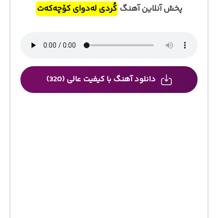
پخش آنلاین آهنگ
کُردی لەدوای کۆچەکەت
دانلود آهنگ با کیفیت عالی (320)