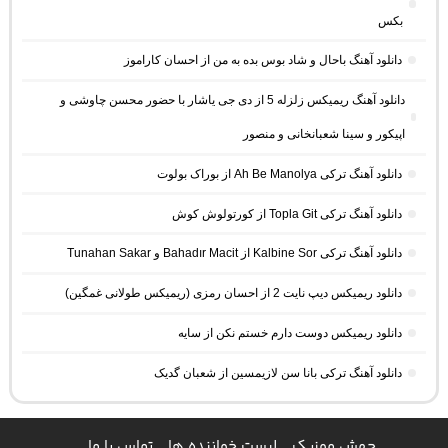
بکس
دانلود آهنگ باحال و شاد بوس بده به من از احسان کاراموز
دانلود آهنگ ریمیکس زلزله 5 از دی جی یاشار با حضور محسن چاوشی و
اپیکور و سینا شعبانخانی و منصور
دانلود آهنگ ترکی Ah Be Manolya از بوراک بولوت
دانلود آهنگ ترکی Topla Git از کورتولوش کوش
دانلود آهنگ ترکی Kalbine Sor از Bahadır Macit و Tunahan Sakar
دانلود ریمیکس دیپ نایت 2 از احسان رمزی (ریمیکس طولانی غمگین)
دانلود ریمیکس دوست دارم خستم نکن از سایه
دانلود آهنگ ترکی بانا سن لازیمسین از شعبان گدیک
جهش موزیک
لیست خواننده ها
تماس با ما