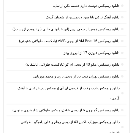
دانلود ریمیکس دوست دارم خستم نکن از سایه
دانلود آهنگ ترکی بانا سن لازیمسین از شعبان گدیک
دانلود ریمکیس هوس از دیجی آرین (این خیابونای خالی (بر نیومدم از پست))
دانلود ریمیکس AM Beat 16 از دیجی AMB (پادکست طولانی شنیدنی)
دانلود ریمیکس فیوژن 17 از لیروی بیتز
دانلود ریمیکس امکو 43 از دیجی ام کو (پادکست طولانی عاشقانه)
دانلود ریمیکس تهران فیت 55 از دیجی باربد و محمد موریانی
دانلود ریمیکس یادت رفت از قدیمی ای آی (ریمیکس رپ ترکیبی با آهنک
کُردی)
دانلود ریمیکس گمبرون 6 از دیجی 4A (ریمیکس طولانی شاد بندری جنوبی)
دانلود ریمیکس موزیک باکس 43 از دیجی رهام و علی دامیگو | طولانی
شنیدنی