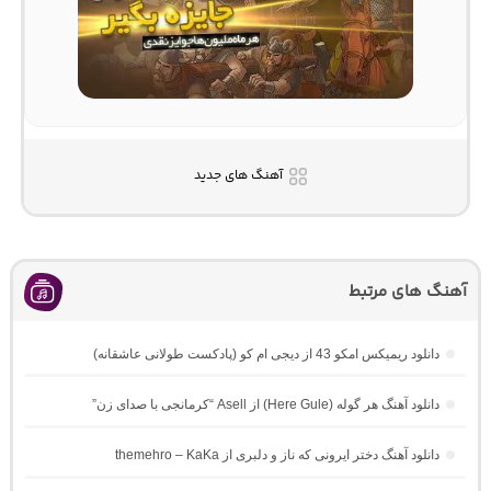
آهنگ های جدید
آهنگ های مرتبط
دانلود ریمیکس امکو 43 از دیجی ام کو (پادکست طولانی عاشقانه)
دانلود آهنگ هر گوله (Here Gule) از Asell “کرمانجی با صدای زن”
دانلود آهنگ دختر ایرونی که ناز و دلبری از themehro – KaKa