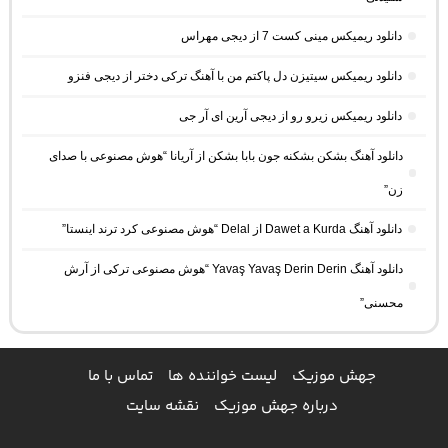
دانلود ریمیکس مینی کست 7 از دیجی مهراس
دانلود ریمیکس سیتیزن دل پاکتم من با آهنگ ترکی دختر از دیجی فنزو
دانلود ریمیکس زیرو رو از دیجی آرین ای آر جی
دانلود آهنگ بشکن بشکنه جون بابا بشکن از آریانا “هوش مصنوعی با صدای
زن”
دانلود آهنگ Dawet a Kurda از Delal “هوش مصنوعی کرد ترند اینستا”
دانلود آهنگ Yavaş Yavaş Derin Derin “هوش مصنوعی ترکی از آرش
محسنی”
جهش موزیک
لیست خواننده ها
تماس با ما
درباره جهش موزیک
نقشه سایت