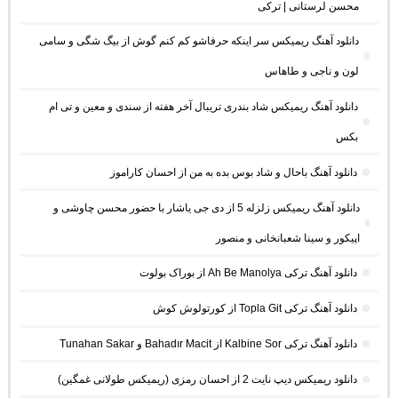
محسن لرستانی | ترکی
دانلود آهنگ ریمیکس سر اینکه حرفاشو کم کنم گوش از بیگ شگی و سامی
لون و ناجی و طاهاس
دانلود آهنگ ریمیکس شاد بندری تریبال آخر هفته از سندی و معین و تی ام
بکس
دانلود آهنگ باحال و شاد بوس بده به من از احسان کاراموز
دانلود آهنگ ریمیکس زلزله 5 از دی جی یاشار با حضور محسن چاوشی و
اپیکور و سینا شعبانخانی و منصور
دانلود آهنگ ترکی Ah Be Manolya از بوراک بولوت
دانلود آهنگ ترکی Topla Git از کورتولوش کوش
دانلود آهنگ ترکی Kalbine Sor از Bahadır Macit و Tunahan Sakar
دانلود ریمیکس دیپ نایت 2 از احسان رمزی (ریمیکس طولانی غمگین)