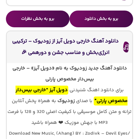
برو به بخش دانلود
برو به بخش نظرات
دانلود آهنگ خارجی دویل آیز از زودیوک – ترکیبی
انرژی‌بخش و مناسب جشن و دورهمی 🎉
دانلود آهنگ جدید زودیوک به نام «دویل آیز» – خارجی
بیس‌دار مخصوص پارتی
برای دانلود اهنگ شنیدنی
دویل آیز “خارجی بیس‌دار
مخصوص پارتی”
با صدای
زودیوک
به همراه پخش آنلاین
ترانه و متن کامل موسیقی با کیفیت اصلی 320 و 128 با فرمت
MP3 با جهش موزیک ❤️ همراه باشید
Download New Music, (Ahang) BY : Zodivk – Devil Eyes/