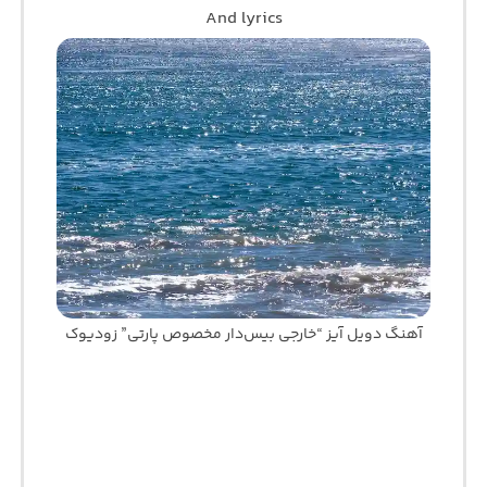
And lyrics
آهنگ دویل آیز “خارجی بیس‌دار مخصوص پارتی” زودیوک