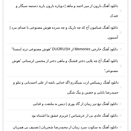
دانلود آهنگ بارون از میر احمد و ماهد | دوباره بارون بارید دستمه سیگار و
فندک
دانلود آهنگ شبامون آخ که چه تاریک و چه سرده هوش مصنوعی با صدای مرد |
آسمون
دانلود آهنگ خارجی Memories از DUORUSH “هوش مصنوعی ترند اینستا”
دانلود آهنگ آخ چه بلایی دختر قشنگ و ماهی دختر از محسن لرستانی “هوش
مصنوعی”
دانلود آهنگ ریمیکس ازت نمیگذرم اگه خدایی باشه از علی احمدیانی و تتلو و
حمیدرضا بابایی و حصین و بیگ شگی
دانلود آهنگ تیغ تیز زمان از گاد پوری | دیس به ملتفت و فدایی
دانلود آهنگ عادی نی از عرشیاس | عزیزم عشق ما اشتباه بود
دانلود آهنگ به سکوت سرد زمان از محمدرضا شجریان | تصنیف بی همزبان