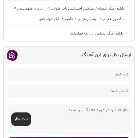
دانلود آهنگ افسانه”ریمیکس احساسی ناب طولانی” از عرفان طهماسبی ×
شادمهر عقیلی × میثم ابراهیمی × حامیم × بابک جهانبخش
دانلود آهنگ آدمکش از بابک جهانبخش
ارسال نظر برای این آهنگ
ثبت نظر