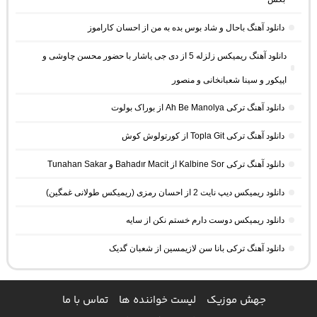
دانلود آهنگ باحال و شاد بوس بده به من از احسان کاراموز
دانلود آهنگ ریمیکس زلزله 5 از دی جی یاشار با حضور محسن چاوشی و
اپیکور و سینا شعبانخانی و منصور
دانلود آهنگ ترکی Ah Be Manolya از بوراک بولوت
دانلود آهنگ ترکی Topla Git از کورتولوش کوش
دانلود آهنگ ترکی Kalbine Sor از Bahadır Macit و Tunahan Sakar
دانلود ریمیکس دیپ نایت 2 از احسان رمزی (ریمیکس طولانی غمگین)
دانلود ریمیکس دوست دارم خستم نکن از سایه
دانلود آهنگ ترکی بانا سن لازیمسین از شعبان گدیک
جهش موزیک
لیست خواننده ها
تماس با ما