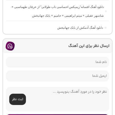
دانلود آهنگ افسانه”ریمیکس احساسی ناب طولانی” از عرفان طهماسبی ×
شادمهر عقیلی × میثم ابراهیمی × حامیم × بابک جهانبخش
دانلود آهنگ آدمکش از بابک جهانبخش
ارسال نظر برای این آهنگ
ثبت نظر