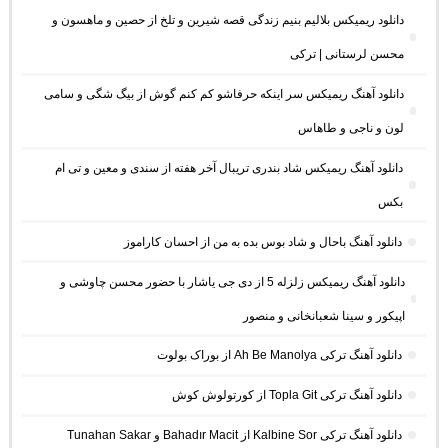
دانلود ریمیکس بلالیم بنیم زندگی قصه شیرین و تلخ از حصین و ماهسون و
محسن لرستانی | ترکی
دانلود آهنگ ریمیکس سر اینکه حرفاشو کم کنم گوش از بیگ شگی و سامی
لون و ناجی و طاهاس
دانلود آهنگ ریمیکس شاد بندری تریبال آخر هفته از سندی و معین و تی ام
بکس
دانلود آهنگ باحال و شاد بوس بده به من از احسان کاراموز
دانلود آهنگ ریمیکس زلزله 5 از دی جی یاشار با حضور محسن چاوشی و
اپیکور و سینا شعبانخانی و منصور
دانلود آهنگ ترکی Ah Be Manolya از بوراک بولوت
دانلود آهنگ ترکی Topla Git از کورتولوش کوش
دانلود آهنگ ترکی Kalbine Sor از Bahadır Macit و Tunahan Sakar