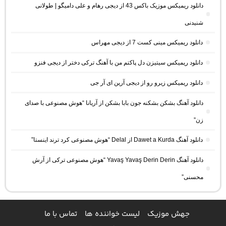
دانلود ریمیکس موزیک باکس 43 از دیجی رهام و علی دامیگو | طولانی
شنیدنی
دانلود ریمیکس مینی کست 7 از دیجی مهراس
دانلود ریمیکس سیتیزن دل پاکتم من با آهنگ ترکی دختر از دیجی فنزو
دانلود ریمیکس زیرو رو از دیجی آرین ای آر جی
دانلود آهنگ بشکن بشکنه جون بابا بشکن از آریانا “هوش مصنوعی با صدای
زن”
دانلود آهنگ Dawet a Kurda از Delal “هوش مصنوعی کرد ترند اینستا”
دانلود آهنگ Yavaş Yavaş Derin Derin “هوش مصنوعی ترکی از آرش
محسنی”
جهش موزیک
لیست خواننده ها
تماس با ما