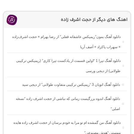
اهنگ های دیگر از حجت اشرف زاده
دانلود آهنگ بمون”ریمیکس عاشقانه قفلی” از رضا بهرام × حجت اشرف‌زاده
× سهراب پاکزاد × آصف آریا
دانلود آهنگ تیرا 1 “اولین قسمت از پادکست تیرا کاری” (ریمیکس ترکیبی
طولانی) از دیجی ورسی
دانلود آهنگ اتوبان 3 “ریمیکس ترکیبی متفاوت طولانی” از دیجی سید
دانلود آهنگ اندوه بزرگیست زمانی که نباشی از حجت اشرف زاده “نسخه
اصلی”
دانلود آهنگ من گمشده ام تو مرا به خودم برسان از حجت اشرف زاده هایده
مهستی “هوش مصنوعی”