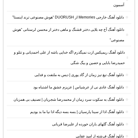
آسمون
دانلود آهنگ خارجی Memories از DUORUSH “هوش مصنوعی ترند اینستا”
دانلود آهنگ آخ چه بلایی دختر قشنگ و ماهی دختر از محسن لرستانی “هوش
مصنوعی”
دانلود آهنگ ریمیکس ازت نمیگذرم اگه خدایی باشه از علی احمدیانی و تتلو و
حمیدرضا بابایی و حصین و بیگ شگی
دانلود آهنگ تیغ تیز زمان از گاد پوری | دیس به ملتفت و فدایی
دانلود آهنگ عادی نی از عرشیاس | عزیزم عشق ما اشتباه بود
دانلود آهنگ به سکوت سرد زمان از محمدرضا شجریان | تصنیف بی همزبان
دانلود آهنگ ادا از سینا پارسیان | بسه بسه دیگه ادا نیا ما بد بودیم
دانلود آهنگ گلهای باران خورده از علیرضا قربانی
دانلود آهنگ فرشته از امید عقابی