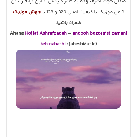
صدای
حجت اشرف زاده
به همراه پخش آنلاین ترانه و متن
کامل موزیک با کیفیت اصلی 320 و 128 با
جهش موزیک
همراه باشید
Ahang
Hojjat Ashrafzadeh
–
andooh bozorgist zamani
keh nabashi
(jaheshMusic)