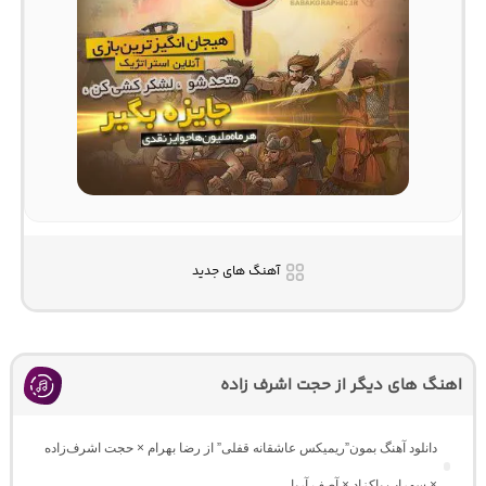
آهنگ های جدید
اهنگ های دیگر از حجت اشرف زاده
دانلود آهنگ بمون”ریمیکس عاشقانه قفلی” از رضا بهرام × حجت اشرف‌زاده
× سهراب پاکزاد × آصف آریا