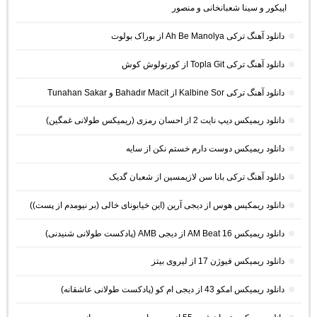
اپیکور و سینا شعبانخانی و منصور
دانلود آهنگ ترکی Ah Be Manolya از بوراک بولوت
دانلود آهنگ ترکی Topla Git از کورتولوش کوش
دانلود آهنگ ترکی Kalbine Sor از Bahadır Macit و Tunahan Sakar
دانلود ریمیکس دیپ نایت 2 از احسان رمزی (ریمیکس طولانی غمگین)
دانلود ریمیکس دوست دارم خستم نکن از سایه
دانلود آهنگ ترکی بانا سن لازیمسین از شعبان گدیک
دانلود ریمکیس هوس از دیجی آرین (این خیابونای خالی (بر نیومدم از پست))
دانلود ریمیکس AM Beat 16 از دیجی AMB (پادکست طولانی شنیدنی)
دانلود ریمیکس فیوژن 17 از لیروی بیتز
دانلود ریمیکس امکو 43 از دیجی ام کو (پادکست طولانی عاشقانه)