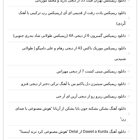
دانلود ریمیکس تهران فیت 55 از دیجی باربد و محمد موریانی
دانلود ریمیکس یادت رفت از قدیمی ای آی (ریمیکس رپ ترکیبی با آهنک
کُردی)
دانلود ریمیکس گمبرون 6 از دیجی 4A (ریمیکس طولانی شاد بندری جنوبی)
دانلود ریمیکس موزیک باکس 43 از دیجی رهام و علی دامیگو | طولانی
شنیدنی
دانلود ریمیکس مینی کست 7 از دیجی مهراس
دانلود ریمیکس سیتیزن دل پاکتم من با آهنگ ترکی دختر از دیجی فنزو
دانلود ریمیکس زیرو رو از دیجی آرین ای آر جی
دانلود آهنگ بشکن بشکنه جون بابا بشکن از آریانا “هوش مصنوعی با صدای
زن”
دانلود آهنگ Dawet a Kurda از Delal “هوش مصنوعی کرد ترند اینستا”