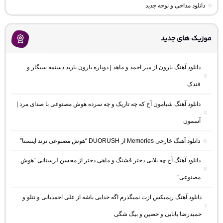
دانلود مداحی و نوحه جدید
موزیک های جدید
دانلود آهنگ بارون از میر احمد و ماهد | دوباره بارون بارید دستمه سیگار و
فندک
دانلود آهنگ شبامون آخ که چه تاریک و چه سرده هوش مصنوعی با صدای مرد |
آسمون
دانلود آهنگ خارجی Memories از DUORUSH “هوش مصنوعی ترند اینستا”
دانلود آهنگ آخ چه بلایی دختر قشنگ و ماهی دختر از محسن لرستانی “هوش
مصنوعی”
دانلود آهنگ ریمیکس ازت نمیگذرم اگه خدایی باشه از علی احمدیانی و تتلو و
حمیدرضا بابایی و حصین و بیگ شگی