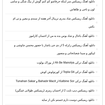
دانلود آهنگ ریمیکس سر اینکه حرفاشو کم کنم گوش از بیگ شگی و سامی
لون و ناجی و طاهاس
دانلود آهنگ ریمیکس شاد بندری تریبال آخر هفته از سندی و معین و تی ام
بکس
دانلود آهنگ باحال و شاد بوس بده به من از احسان کاراموز
دانلود آهنگ ریمیکس زلزله 5 از دی جی یاشار با حضور محسن چاوشی و
اپیکور و سینا شعبانخانی و منصور
دانلود آهنگ ترکی Ah Be Manolya از بوراک بولوت
دانلود آهنگ ترکی Topla Git از کورتولوش کوش
دانلود آهنگ ترکی Kalbine Sor از Bahadır Macit و Tunahan Sakar
دانلود ریمیکس دیپ نایت 2 از احسان رمزی (ریمیکس طولانی غمگین)
دانلود ریمیکس دوست دارم خستم نکن از سایه