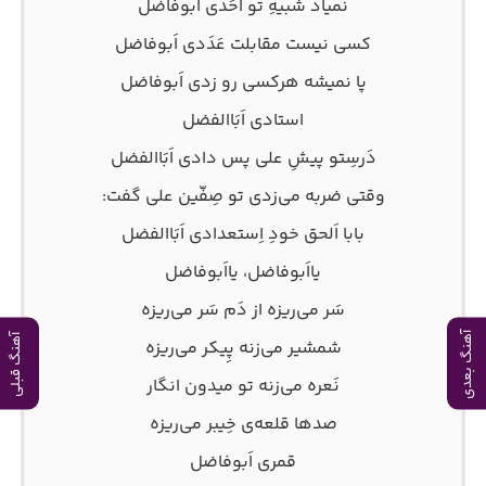
نمیاد شبیهِ تو اَحَدی اَبوفاضل
کسی نیست مقابلت عَدَدی اَبوفاضل
پا نمیشه هرکسی رو زدی اَبوفاضل
استادی اَبَاالفضل
دَرسِتو پیشِ علی پس دادی اَبَاالفضل
وقتی ضربه می‌زدی تو صِفّین علی گفت:
بابا اَلحق خودِ اِستعدادی اَبَاالفضل
یااَبوفاضل، یااَبوفاضل
سَر می‌ریزه از دَم سَر می‌ریزه
آهنگ بعدی
آهنگ قبلی
شمشیر می‌زنه پِیکر می‌ریزه
نَعره می‌زنه تو میدون انگار
صدها قلعه‌ی خِیبر می‌ریزه
قمری اَبوفاضل