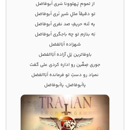
از تمومِ پَهلوونا سَری اَبوفاضل
تو دقیقاً مثلِ شیرِ نَری اَبوفاضل
یه تَنه حریفِ صد نفری اَبوفاضل
بَه بنازم تو چه باجگری اَبوفاضل
شهزاده اَبَالفضل
باوفاترین یَلِ آزاده اَبَاالفضل
جوری صِفّین رو اداره کردی علی گفت
نمیاد رو دستِ تو فرمانده اَبَاالفضل
یااَبوفاضل، یااَبوفاضل