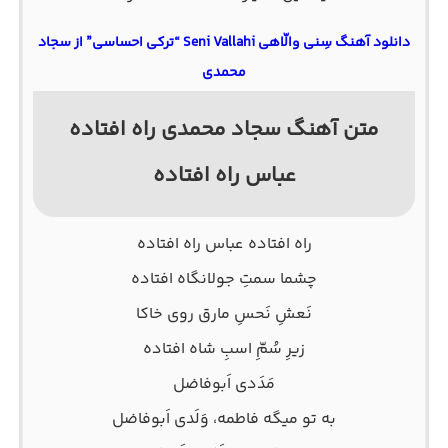
دانلود آهنگ سِنی والّاهی Seni Vallahi “ترکی احساسی” از سجاد‌
محمدی
متن آهنگ سجاد محمدی راه افتاده
عباس راه افتاده
راه افتاده عباس راه افتاده
چشما سمتِ جولانگاه افتاده
نَعشِ نَحسِ مارق روی خاکا
زیرِ سُمِّ اسبِ شاه افتاده
مَدَدی اَبوفاضل
به تو میگه فاطمه، وَلَدی اَبوفاضل