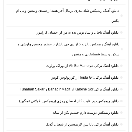
دانلود آهنگ ریمیکس شاد بندری تریبال آخر هفته از سندی و معین و تی ام
بکس
دانلود آهنگ باحال و شاد بوس بده به من از احسان کاراموز
دانلود آهنگ ریمیکس زلزله 5 از دی جی یاشار با حضور محسن چاوشی و
اپیکور و سینا شعبانخانی و منصور
دانلود آهنگ ترکی Ah Be Manolya از بوراک بولوت
دانلود آهنگ ترکی Topla Git از کورتولوش کوش
دانلود آهنگ ترکی Kalbine Sor از Bahadır Macit و Tunahan Sakar
دانلود ریمیکس دیپ نایت 2 از احسان رمزی (ریمیکس طولانی غمگین)
دانلود ریمیکس دوست دارم خستم نکن از سایه
دانلود آهنگ ترکی بانا سن لازیمسین از شعبان گدیک