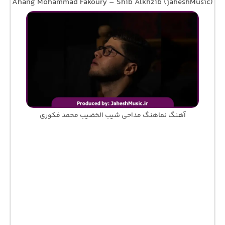
Ahang Mohammad Fakoury – Shib Alkhzib (jaheshMusic)
آهنگ نماهنگ مداحی شیب الخضیب محمد فکوری