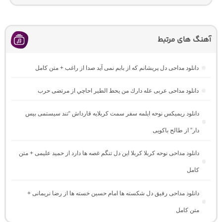
آهنگ های مرتبط
دانلود مداحی دل پریشانم که از بابم نمی آید صدا از راغب + متن کامل
دانلود مداحی عربی عله دارك من يحط الطير احاچي از مرتضی حرب
دانلود ریمیکس نوحه ایلمه سفر سمت کربلایه قارداش “تند سیستمی بیس
دار” از طالح باکویی
دانلود مداحی نوحه کربلا کربلا این دل تنگم غصه ها دارد از حمید علیمی + متن
کامل
دانلود مداحی رفیق دل شکسته ها امام حسین خسته ها از رضا نریمانی +
متن کامل