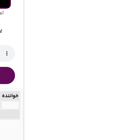
آه
پ
خواننده