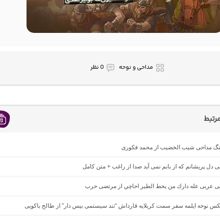
مداحی و نوحه
0 نظر
رتبط
اهنگ مداحی شیب الخضیب از محمد فکوری
حی دل پریشانم که از بابم نمی آید صدا از راغب + متن کامل
احی عربی عله دارك من يحط الطير احاچي از مرتضی حرب
یکس نوحه ایلمه سفر سمت کربلایه قارداش “تند سیستمی بیس دار” از طالح باکویی