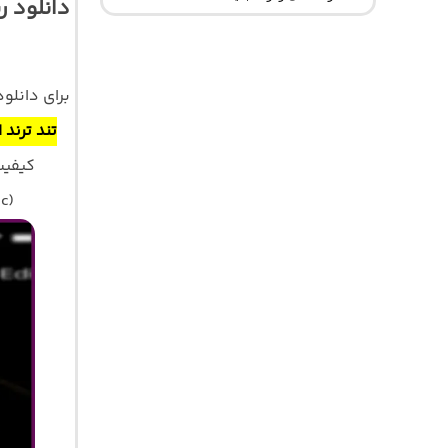
دانلود 
برای دانل
تند ترند 
کیفیت اصلی 320 و 128 با 
c)