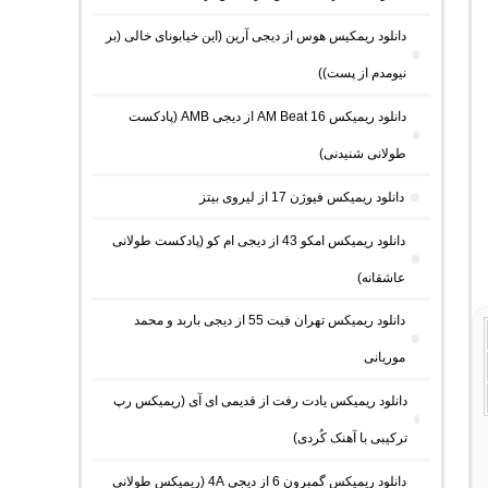
دانلود ریمکیس هوس از دیجی آرین (این خیابونای خالی (بر
نیومدم از پست))
دانلود ریمیکس AM Beat 16 از دیجی AMB (پادکست
طولانی شنیدنی)
دانلود ریمیکس فیوژن 17 از لیروی بیتز
دانلود ریمیکس امکو 43 از دیجی ام کو (پادکست طولانی
عاشقانه)
دانلود ریمیکس تهران فیت 55 از دیجی باربد و محمد
موریانی
دانلود ریمیکس یادت رفت از قدیمی ای آی (ریمیکس رپ
ترکیبی با آهنک کُردی)
دانلود ریمیکس گمبرون 6 از دیجی 4A (ریمیکس طولانی