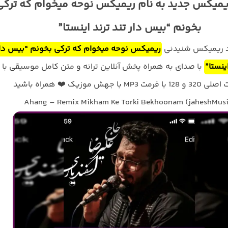
ریمیکس جدید به نام ریمیکس نوحه میخوام که ترکی
بخونم “بیس دار تند ترند اینستا”
ود ریمیکس شنیدنی
ریمیکس نوحه میخوام که ترکی بخونم “بیس دا
اینستا”
با صدای
به همراه پخش آنلاین ترانه و متن کامل موسیقی با
فرمت MP3 با جهش موزیک ❤️ همراه باشید
Ahang – Remix Mikham Ke Torki Bekhoonam (jaheshMusi