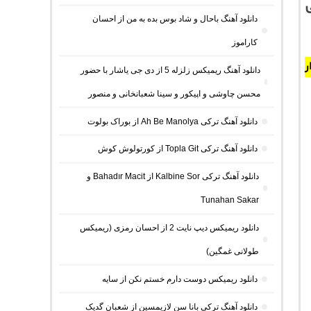
دانلود آهنگ باحال و شاد بوس بده به من از احسان
کاراموز
ر
دانلود آهنگ ریمیکس زلزله 5 از دی جی یاشار با حضور
محسن چاوشی و اپیکور و سینا شعبانخانی و منصور
دانلود آهنگ ترکی Ah Be Manolya از بوراک بولوت
دانلود آهنگ ترکی Topla Git از کورتولوش کوش
دانلود آهنگ ترکی Kalbine Sor از Bahadır Macit و
Tunahan Sakar
دانلود ریمیکس دیپ نایت 2 از احسان رمزی (ریمیکس
طولانی غمگین)
دانلود ریمیکس دوست دارم خستم نکن از سایه
دانلود آهنگ ترکی بانا سن لازیمسین از شعبان گدیک