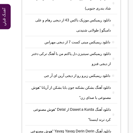
شاد بندری جنوبی)
آهنگ قبلی
دانلود ریمیکس موزیک باکس 43 از دیجی رهام و علی
دامیگو | طولانی شنیدنی
دانلود ریمیکس مینی کست 7 از دیجی مهراس
دانلود ریمیکس سیتیزن دل پاکتم من با آهنگ ترکی دختر
از دیجی فنزو
دانلود ریمیکس زیرو رو از دیجی آرین ای آر جی
دانلود آهنگ بشکن بشکنه جون بابا بشکن از آریانا “هوش
مصنوعی با صدای زن”
دانلود آهنگ Dawet a Kurda از Delal “هوش مصنوعی
کرد ترند اینستا”
دانلود آهنگ Yavaş Yavaş Derin Derin “هوش مصنوعی