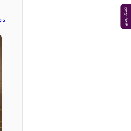
آهنگ بعدی
دان