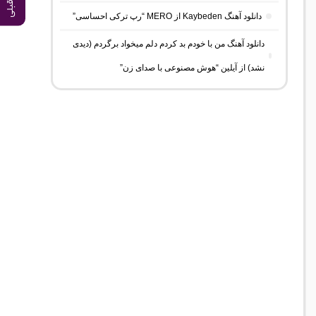
دانلود آهنگ Kaybeden از MERO “رپ ترکی احساسی”
دانلود آهنگ من با خودم بد کردم دلم میخواد برگردم (دیدی
نشد) از آیلین “هوش مصنوعی با صدای زن”