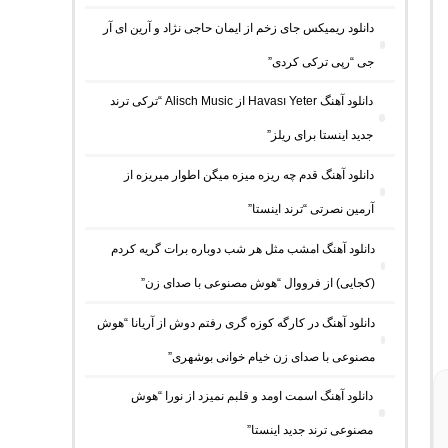
دانلود ریمیکس جای زخم از ایمان حاجی نژاد و آرین ای آر
جی “رپی ترکی کردی”
دانلود آهنگ Havası Yeter از Alisch Music “ترکی ترند
جدید اینستا برای ریلز”
دانلود آهنگ ﻗﺪم ﭼﻪ رﻳﺰه ﻣﻴﺰه ﻣﻴﮕﻦ اﻃﻮار ﻣﻴﺮﻳﺰه از
آرمین نصرتی “ترند اینستا”
دانلود آهنگ امشب مثل هر شب دوباره برات گریه کردم
(کجایی) از فرووال “هوش مصنوعی با صدای زن”
دانلود آهنگ در کارگه کوزه گری رفتم دوش از آریانا “هوش
مصنوعی با صدای زن خیام خوانی بوشهری”
دانلود آهنگ اسمت اومد و قلبم نمیزد از نورا “هوش
مصنوعی ترند جدید اینستا”