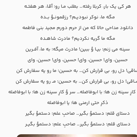
هر كی یک بار، كربلا رفته… بطلب مــا رو؛ آقـا، هـر هفتــه
مگه ما، نوكر نبودیــم؟ رزقمونــوُ بـــده
دانلود مداحی حالا که من از حرم دورم مجید بنی فاطمه
مگه ما گریه نكردیم؟ مادرت شاهــده
سینه می زنم؛ بیــا وُ ببین! مادرت میگه؛ به ما، آفــرین
حسین، وای! حسین، وای! حسین، وای! حسین، وای
اقی! دل رو، بی قرارش كن… به حسین؛ ما رو یه سفارش كن
ـاقی! دل رو، بی قرارش كن… به حسین؛ مــ رو یه سفارش كن
كارِ سینه زن ها؛ با ابوفاضله… سر وُ كارِ سینه زن ها؛ با ابوفاضله
ذكرِ حتی ارمنی ها؛ یا ابوفاضله
دستای قلم؛ دستموُ بگیر… صاحبِ علم؛ دستموُ بگیر
دستای قلم؛ دستموُ بگیر… صاحبِ علم؛ دستموُ بگیــر