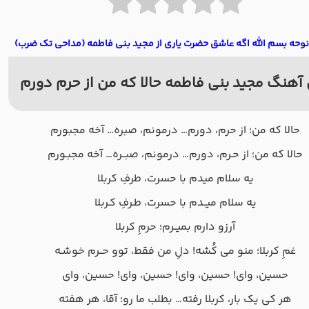
نوحه بسم الله اگه عاشق حضرت یاری از مجید بنی فاطمه (مداحی تک ضرب)
آهنگ مجید بنی فاطمه حالا که من از حرم دورم
حالا که من؛ از حرم، دورم… درمونم، صبره… آخه مجبورم
حالا که من؛ از حـرم، دورم… درمونم، صبــره… آخه مجبـورم
یه سلام میدم با حسرت، طرفِ كربلا
یه سلام میــدم با حسرت، طـرفِ كـربلا
آرزو دارم بمیــرم؛ حرمِ كربلا
غمِ كربلا؛ منو می كُشه! دلِ من فقط، توو حــرم خوشـه
حسین، وای! حسین، وای! حسین، وای! حسین، وای
هر كی یک بار، كربلا رفته… بطلب ما رو؛ آقا، هر هفته