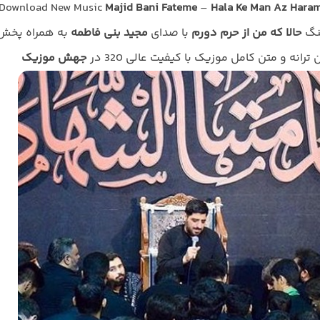
Download New Music
Majid Bani Fateme
–
Hala Ke Man Az Hara
هنگ
حالا که من از حرم دورم
با صدای
مجید بنی فاطمه
به همراه پخش
ن ترانه و متن کامل موزیک با کیفیت عالی 320 در
جهش موزیک