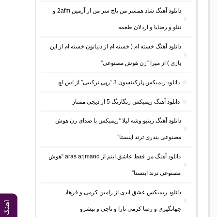
دانلود آهنگ شاد همسر من تاج سر من از آرمین 2afm و
تتلو و رضایا و اردلان طعمه
دانلود آهنگ خسته ام ( خسته ام از دنیاتون خسته ام از این
بازی ) از میرا “زن هوش مصنوعی”
دانلود ریمیکس پارکینسون 3 “رپی ترکیبی” از اس اچ
دانلود آهنگ ریمیکس رنگارنگ 5 از دیجی ممتاز
دانلود آهنگ زینبو وشه لیلا “ریمیکس با صدای زن هوش
مصنوعی بندری ترند اینستا”
دانلود آهنگ من فقط عاشق اینم از aras arjmand “هوش
مصنوعی ترند اینستا”
دانلود ریمیکس عشق ابدی از رامین کرمی و فرهاد
آهنگ قبلی
جهانگیری و رضا کرمی تارا و ناجی و پیشرو