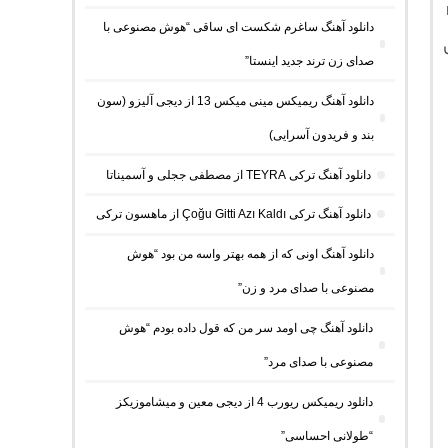
دانلود آهنگ ساغرم شکست ای ساقی “هوش مصنوعی با
صدای زن ترند جدید اینستا”
دانلود آهنگ ریمیکس مینی میکس 13 از دیجی آلیزو (سون
بند و فریدون آسرایی)
دانلود آهنگ ترکی TEYRA از مصطفی ججلی و آسمیناتا
دانلود آهنگ ترکی Çoğu Gitti Azı Kaldı از ماهسون ترکی
دانلود آهنگ اونی که از همه بهتر واسه من بود “هوش
مصنوعی با صدای مرد و زن”
دانلود آهنگ چی اومد سر من که قول داده بودم “هوش
مصنوعی با صدای مرد”
دانلود ریمیکس ریورب 4 از دیجی معین و میشاموزیکز
“طولانی احساسی”