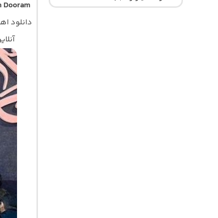
m Dooram
دانلود ا
آنلای