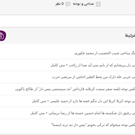
مداحی و نوحه
0 نظر
رتبط
اهنگ مداحی شیب الخضیب از محمد فکوری
حی دل پریشانم که از بابم نمی آید صدا از راغب + متن کامل
احی عربی عله دارك من يحط الطير احاچي از مرتضی حرب
یکس نوحه ایلمه سفر سمت کربلایه قارداش “تند سیستمی بیس دار” از طالح باکویی
حی نوحه کربلا کربلا این دل تنگم غصه ها دارد از حمید علیمی + متن کامل
حی رفیق دل شکسته ها امام حسین خسته ها از رضا نریمانی + متن کامل
یکس نوحه میخوام که ترکی بخونم “بیس دار تند ترند اینستا”